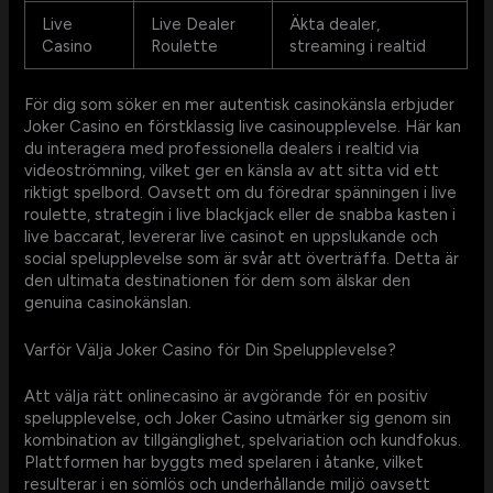
Live
Live Dealer
Äkta dealer,
Casino
Roulette
streaming i realtid
För dig som söker en mer autentisk casinokänsla erbjuder
Joker Casino en förstklassig live casinoupplevelse. Här kan
du interagera med professionella dealers i realtid via
videoströmning, vilket ger en känsla av att sitta vid ett
riktigt spelbord. Oavsett om du föredrar spänningen i live
roulette, strategin i live blackjack eller de snabba kasten i
live baccarat, levererar live casinot en uppslukande och
social spelupplevelse som är svår att överträffa. Detta är
den ultimata destinationen för dem som älskar den
genuina casinokänslan.
Varför Välja Joker Casino för Din Spelupplevelse?
Att välja rätt onlinecasino är avgörande för en positiv
spelupplevelse, och Joker Casino utmärker sig genom sin
kombination av tillgänglighet, spelvariation och kundfokus.
Plattformen har byggts med spelaren i åtanke, vilket
resulterar i en sömlös och underhållande miljö oavsett