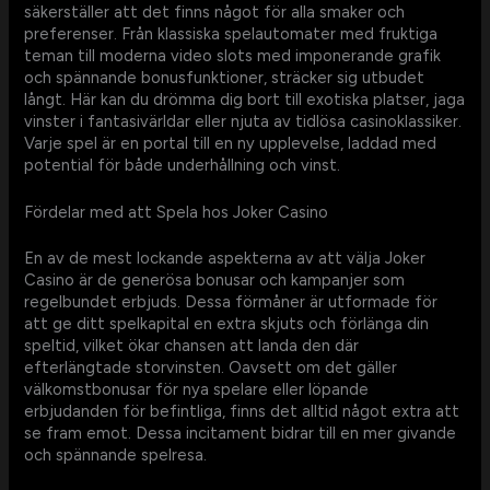
säkerställer att det finns något för alla smaker och
preferenser. Från klassiska spelautomater med fruktiga
teman till moderna video slots med imponerande grafik
och spännande bonusfunktioner, sträcker sig utbudet
långt. Här kan du drömma dig bort till exotiska platser, jaga
vinster i fantasivärldar eller njuta av tidlösa casinoklassiker.
Varje spel är en portal till en ny upplevelse, laddad med
potential för både underhållning och vinst.
Fördelar med att Spela hos Joker Casino
En av de mest lockande aspekterna av att välja Joker
Casino är de generösa bonusar och kampanjer som
regelbundet erbjuds. Dessa förmåner är utformade för
att ge ditt spelkapital en extra skjuts och förlänga din
speltid, vilket ökar chansen att landa den där
efterlängtade storvinsten. Oavsett om det gäller
välkomstbonusar för nya spelare eller löpande
erbjudanden för befintliga, finns det alltid något extra att
se fram emot. Dessa incitament bidrar till en mer givande
och spännande spelresa.