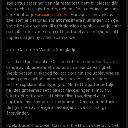
spelentusiaster har den här resan lett dem till platser där
lycka och skicklighet möts, och en sådan destination som
sticker ut är
jokercasino-se.com
. Här väntar en värld av
spel som är designad för att maximera njutningen och ge
varje besök en chans till oförglömliga ögonblick. Varje snurr
på hjulen eller varje drag i ett kortspel är en möjlighet att
uppleva något nytt och spännande.
Joker Casino: En Värld av Spelglädje
När du utforskar Joker Casino möts du omedelbart av en
känsla av inbjudande atmosfär och användarvänlighet.
Webbplatsen är skapad för att göra din spelupplevelse så
smidig och njutbar som möjligt, oavsett om du är en
erfaren spelare eller nybörjare. Med ett öga för detaljer
har designteamet sett till att navigeringen är intuitiv,
vilket gör det enkelt att hitta dina favoritspel eller
upptäcka nya favoriter utan krångel. Denna genomtänkta
design är en av många anledningar till varför många
återvänder.
Spelutbudet hos Joker Casino är brett och varierat, vilket