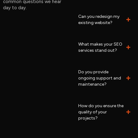
common questions we hear
day to day.
Can you redesign my
existing website?
What makes your SEO
services stand out?
Do you provide
ongoing support and
maintenance?
How do you ensure the
quality of your
projects?