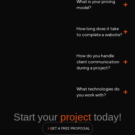
What is your pricing
model?
How long does it take
to complete a website?
How do you handle
client communication
during a project?
What technologies do
you work with?
Start your
project
today!
GET A FREE PROPOSAL