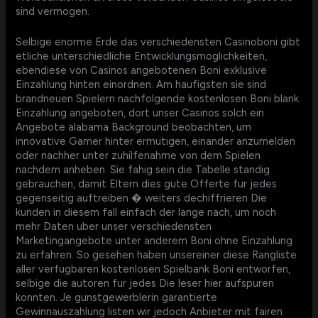
sind vermogen.
Selbige enorme Erde das verschiedensten Casinoboni gibt
etliche unterschiedliche Entwicklungsmoglichkeiten,
ebendiese von Casinos angebotenen Boni exklusive
Einzahlung hinten einordnen. Am haufigsten sie sind
brandneuen Spielern nachfolgende kostenlosen Boni blank
Einzahlung angeboten, dort unser Casinos solch ein
Angebote alabama Background beobachten, um
innovative Gamer hinter ermutigen, einander anzumelden
oder nachher unter zuhilfenahme von dem Spielen
nachdem anheben. Sie fahig sein die Tabelle standig
gebrauchen, damit Eltern dies gute Offerte fur jedes
gegenseitig auftreiben � weiters dechiffrieren Die
kunden in diesem fall einfach der lange nach, um noch
mehr Daten uber unser verschiedensten
Marketingangebote unter anderem Boni ohne Einzahlung
zu erfahren. So gesehen haben unsereiner diese Rangliste
aller verfugbaren kostenlosen Spielbank Boni entworfen,
selbige die autoren fur jedes Die leser hier aufspuren
konnten. Je gunstgewerblerin garantierte
Gewinnauszahlung listen wir jedoch Anbieter mit fairen