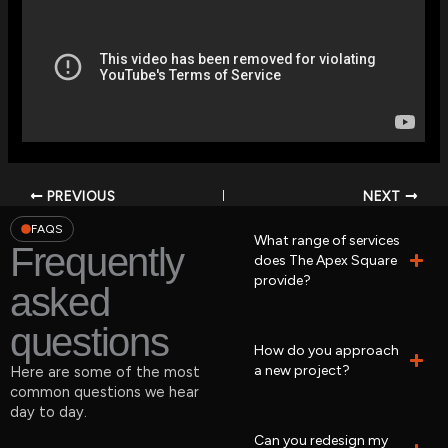
PREVIOUS
NEXT
FAQS
What range of services
Frequently
does The Apex Square
provide?
asked
questions
How do you approach
a new project?
Here are some of the most
common questions we hear
day to day.
Can you redesign my