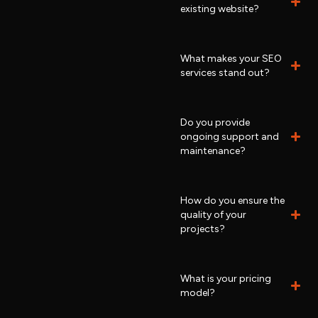
existing website?
What makes your SEO
services stand out?
Do you provide
ongoing support and
maintenance?
How do you ensure the
quality of your
projects?
What is your pricing
model?