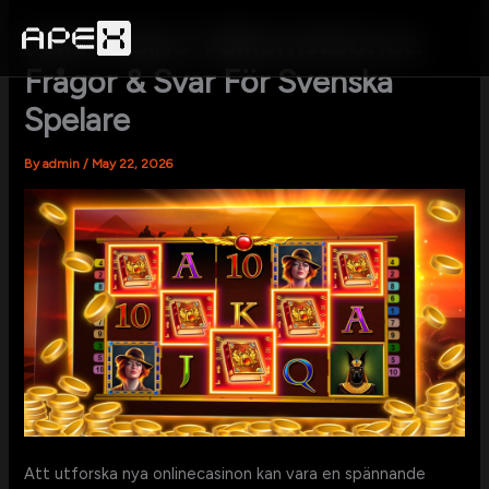
Skip
to
Jalla Casino Välkomstbonus:
content
Frågor & Svar För Svenska
Spelare
By
admin
/
May 22, 2026
Att utforska nya onlinecasinon kan vara en spännande