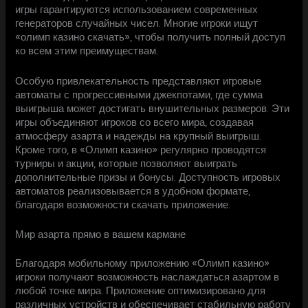
игры гарантируются использованием современных
генераторов случайных чисел. Многие игроки ищут
«олимп казино скачать», чтобы получить полный доступ
ко всем этим преимуществам.
Особую привлекательность представляют игровые
автоматы с прогрессивными джекпотами, где сумма
выигрыша может достигать внушительных размеров. Эти
игры объединяют игроков со всего мира, создавая
атмосферу азарта и надежды на крупный выигрыш.
Кроме того, в «Олимп казино» регулярно проводятся
турниры и акции, которые позволяют выиграть
дополнительные призы и бонусы. Доступность игровых
автоматов реализовывается в удобном формате,
благодаря возможности скачать приложение.
Мир азарта прямо в вашем кармане
Благодаря мобильному приложению «Олимп казино»
игроки получают возможность наслаждаться азартом в
любой точке мира. Приложение оптимизировано для
различных устройств и обеспечивает стабильную работу