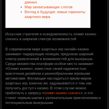
данных
Мир захватывающих слотов
Взгляд в будущее: новые горизонты
азартного мира
Искусная стратегия и осведомленность олимп казино
скачать в широком спектре возможностей
В современном мире азартных игр онлайн-казино
занимают лидирующие позиции, предлагая широкий
спектр развлечений и возможностей для выигрыша.
Среди множества платформ особое место занимает
«Олимп казино», известное своей надежностью,
красочным дизайном и разнообразными игровыми
автоматами. Желающие насладиться ярким миром
азартных игр, конечно же, задумываются о том, как
получить доступ к казино. В этом случае можно
прибегнуть к запросу «
олимп казино скачать
», и это
станет первым шагом к увлекательным приключениям и
потенциальным выигрышам.