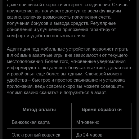
даже при низкой скорости интернет-соединения. Скачав
приложение, вы получаете доступ ко всем функциям
казино, включая возможность пополнения счета,
получения бонусов и вывода средств. Регулярные
обновления и улучшения приложения гарантируют
комфорт и удобство пользователям.
Адаптация под мобильные устройства позволяет играть
в любимые азартные игры вне зависимости от текущего
местоположения. Более того, мгновенные уведомления
информируют о актуальных бонусах и акциях, делая ваш
игровой опыт еще более выгодным. Ключевой момент
удобства – быстрое и простое скачивание и установка
приложения, ведь совсем скоро вы можете совершить
«олимп казино скачать» и погрузиться в азарт.
Метод оплаты
Время обработки
Банковская карта
Мгновенно
Электронный кошелек
До 24 часов