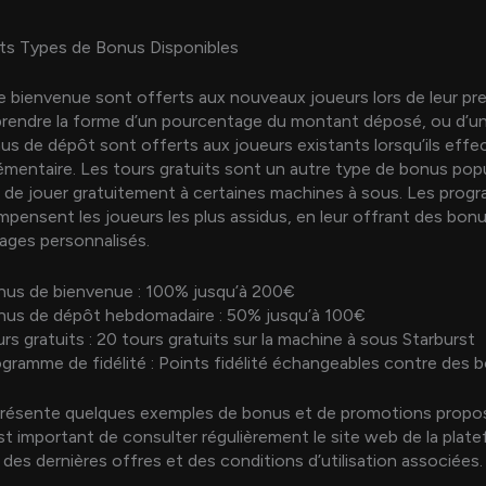
nts Types de Bonus Disponibles
 bienvenue sont offerts aux nouveaux joueurs lors de leur pr
 prendre la forme d’un pourcentage du montant déposé, ou d’
nus de dépôt sont offerts aux joueurs existants lorsqu’ils eff
mentaire. Les tours gratuits sont un autre type de bonus popul
 de jouer gratuitement à certaines machines à sous. Les prog
ompensent les joueurs les plus assidus, en leur offrant des bonu
ages personnalisés.
nus de bienvenue : 100% jusqu’à 200€
nus de dépôt hebdomadaire : 50% jusqu’à 100€
rs gratuits : 20 tours gratuits sur la machine à sous Starburst
gramme de fidélité : Points fidélité échangeables contre des 
 présente quelques exemples de bonus et de promotions propo
est important de consulter régulièrement le site web de la plat
 des dernières offres et des conditions d’utilisation associées.