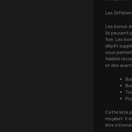
Les Différe
Les bonus de
Ils peuvent
fixe. Les bo
dépôt supplé
vous permet
fidélité réc
et des avant
Bo
Bo
Tou
Pro
Cette liste
mojabet. Il 
être informé