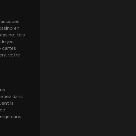
lassiques
casino en
 casino, tels
 de jeu
e cartes
ent votre
ous
 étiez dans
uent la
nce
mergé dans