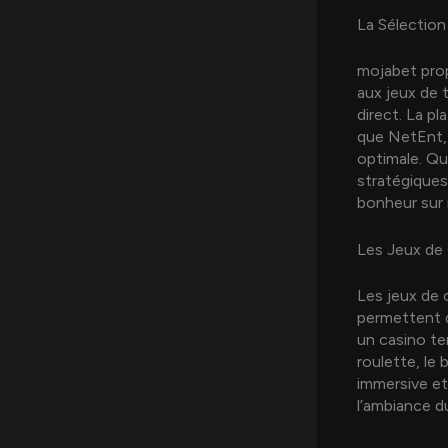
La Sélectio
mojabet prop
aux jeux de 
direct. La pl
que NetEnt, 
optimale. Qu
stratégiques
bonheur sur
Les Jeux de 
Les jeux de 
permettent d
un casino te
roulette, le 
immersive et
l’ambiance d