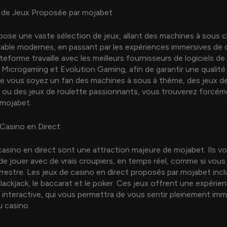
n de Jeux Proposée par mojabet
ose une vaste sélection de jeux, allant des machines à sous c
table modernes, en passant par les expériences immersives de 
ateforme travaille avec les meilleurs fournisseurs de logiciels de
Microgaming et Evolution Gaming, afin de garantir une qualité
e vous soyez un fan des machines à sous à thème, des jeux d
 ou des jeux de roulette passionnants, vous trouverez forcém
 mojabet.
Casino en Direct
casino en direct sont une attraction majeure de mojabet. Ils v
e jouer avec de vrais croupiers, en temps réel, comme si vous
rrestre. Les jeux de casino en direct proposés par mojabet incl
blackjack, le baccarat et le poker. Ces jeux offrent une expérie
 interactive, qui vous permettra de vous sentir pleinement im
u casino.