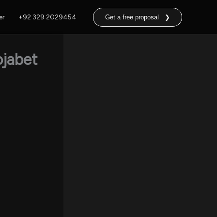
er
+92 329 2029454
Get a free proposal ❯
ojabet