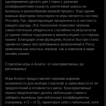
одновременно делать две ставки с разными
коэффициентами кэшаута, увеличивая шансы на
выигрыш и разнообразив игровой процесс. Еще одним
важным фактором популярности игры является система
Provably Fair, гарантирующая прозрачность и честность
каждого раунда. Эта технология позволяет игрокам
самостоятельно убедиться в случайности результатов,
устраняя любые подозрения в манипуляциях со стороны
казино. Благодаря этим функциям, Aviator быстро стала
одним из самых востребованных развлечений в Pinco,
привлекая как опытных игроков, так и новичков в мире
онлайн-казино.
Стратегии игры в Aviator: от консервативных до
рискованных
Игра Aviator предоставляет игрокам широкие
возможности для выбора стратегий, в зависимости от их
предпочтений и готовности к риску. Консервативные
игроки предпочитают делать небольшие ставки и
забирать выигрыш при небольших коэффициентах
(например, x1.2 – x1.5), гарантируя себе стабильный, хотя