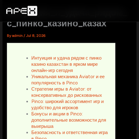
Skip
to
Интуиция_и_удача_рядом_
content
с_пинко_казино_казах
By
admin
/
Jul 8, 2026
Интуиция и удача рядом с пинко
казино казахстан в ярком мире
онлайн-игр сегодня
Уникальная механика Aviator и ее
популярность в Pinco
Стратегии игры в Aviator: от
консервативных до рискованных
Pinco: широкий ассортимент игр и
удобство для игроков
Бонусы и акции в Pinco:
дополнительные возможности для
выигрыша
Безопасность и ответственная игра
в Pinco