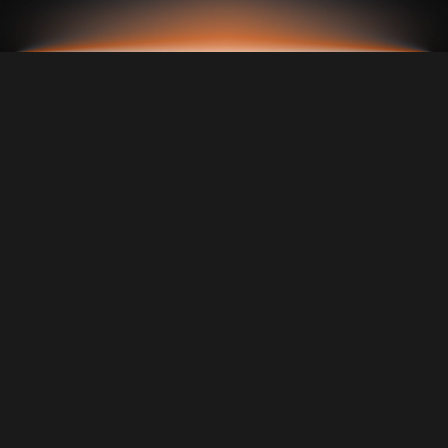
o
g
d
o
r
i
k
a
n
m