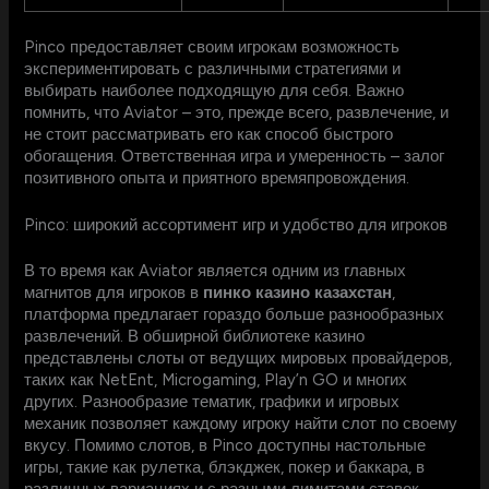
Pinco предоставляет своим игрокам возможность
экспериментировать с различными стратегиями и
выбирать наиболее подходящую для себя. Важно
помнить, что Aviator – это, прежде всего, развлечение, и
не стоит рассматривать его как способ быстрого
обогащения. Ответственная игра и умеренность – залог
позитивного опыта и приятного времяпровождения.
Pinco: широкий ассортимент игр и удобство для игроков
В то время как Aviator является одним из главных
магнитов для игроков в
пинко казино казахстан
,
платформа предлагает гораздо больше разнообразных
развлечений. В обширной библиотеке казино
представлены слоты от ведущих мировых провайдеров,
таких как NetEnt, Microgaming, Play’n GO и многих
других. Разнообразие тематик, графики и игровых
механик позволяет каждому игроку найти слот по своему
вкусу. Помимо слотов, в Pinco доступны настольные
игры, такие как рулетка, блэкджек, покер и баккара, в