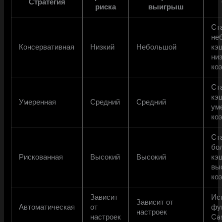
Стратегия
риска
выигрыш
Ст
не
Консервативная
Низкий
Небольшой
кэ
ни
ко
Ст
кэ
Умеренная
Средний
Средний
ум
ко
Ст
бо
Рискованная
Высокий
Высокий
кэ
вы
ко
Зависит
Ис
Зависит от
Автоматическая
от
фу
настроек
настроек
Ca