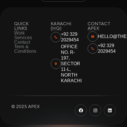
QUICK
KARACHI
CONTACT
LINKS
(HQ)
APEX
Work
+92 329
HELLO@THE
Services
2029454
Contact
+92 329
Term &
OFFICE
Conditions
2029454
NO. R-
197,
SECTOR
11-L,
NORTH
KARACHI
F
I
L
© 2025 APEX
a
n
i
c
s
n
e
t
k
b
a
e