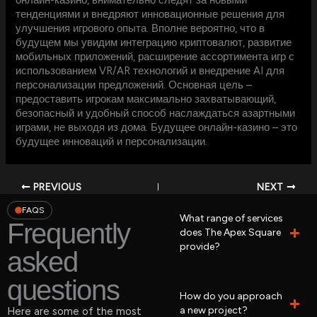
тенденциями и внедряют инновационные решения для
улучшения игрового опыта. Вполне вероятно, что в
будущем мы увидим интеграцию криптовалют, развитие
мобильных приложений, расширение ассортимента игр с
использованием VR/AR технологий и внедрение AI для
персонализации предложений. Основная цель –
предоставить игрокам максимально захватывающий,
безопасный и удобный способ наслаждаться азартными
играми, не выходя из дома. Будущее онлайн-казино – это
будущее инноваций и персонализации.
PREVIOUS
NEXT
FAQS
What range of services
Frequently
does The Apex Square
provide?
asked
questions
How do you approach
a new project?
Here are some of the most