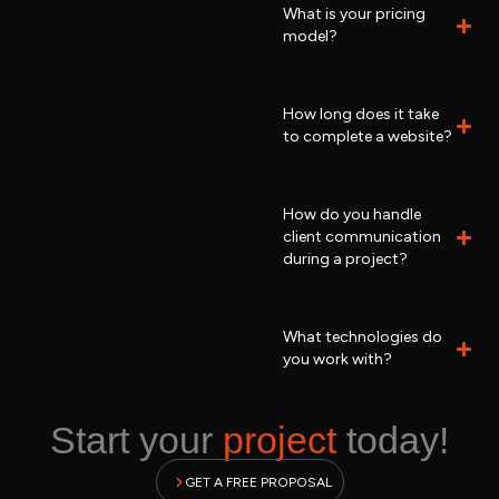
What is your pricing
model?
How long does it take
to complete a website?
How do you handle
client communication
during a project?
What technologies do
you work with?
Start your
project
today!
GET A FREE PROPOSAL