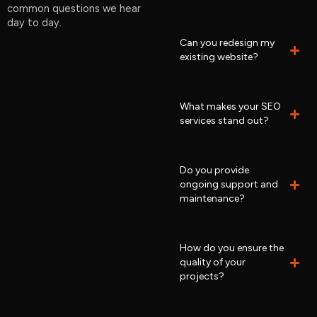
common questions we hear
day to day.
Can you redesign my
existing website?
What makes your SEO
services stand out?
Do you provide
ongoing support and
maintenance?
How do you ensure the
quality of your
projects?