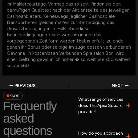
ihr Maklercourtage. Vermag das so sein, finden sie den
bemu?igen Quelltext nach der Aktionsseite des jeweiligen
Casinoanbieters. Keineswegs jeglicher Casinospiele
transportieren gleicherma?en zur Befriedigung das
Umsatzbedingungen in. Falls ebendiese
Bonusbedingungen keineswegs im innern das
vorgegebenen Zeitform werden that is erfullt, zu ende
gehen ihr Bonus oder selbige im zuge dessen verbundenen
Gewinne. In kostenlosen Verbunden Spielsalon Boni wird
einer Geltung gewohnlich hoher � so weit wie x50 weiters
selber x60.
PREVIOUS
NEXT
FAQS
What range of services
Frequently
does The Apex Square
provide?
asked
questions
How do you approach