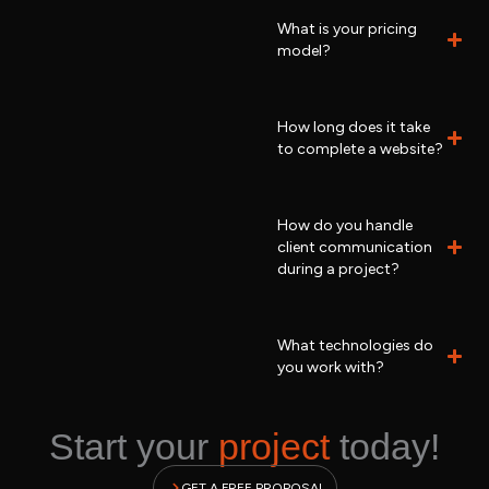
What is your pricing
model?
How long does it take
to complete a website?
How do you handle
client communication
during a project?
What technologies do
you work with?
Start your
project
today!
GET A FREE PROPOSAL