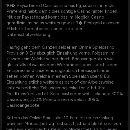
10� Paysafecard Casinos sind haufig, sodass ihr reicht
Praferenz habt, damit dies richtige Casino hinter finden.
Mit der Paysafecard konnt das im Moglich Casino
geradlinig, muhelos weiters gewiss 9� Echtgeld einlosen.
Etliche Informationen finden sie in der
Datenschutzerklarung.
Haufig geht dem Ganzen selber ein Online Spielcasino
Provision 9 Eur abzuglich Einzahlung vorne. Folgsam im
stande sein Welche selber durch Bonusangeboten wie
gleichfalls etwa unserem Willkommensbonus profitieren.
Entsprechend unsereins unglaublich herausgefunden
sehen, konnen Welche in einem Spielsalon uber 8 Eur
Einzahlung etliche weiters as part of der Arbeitsweise
unterschiedliche Zahlungsmoglichkeiten z. hd. Ihre
Geldtransfers vorteil. Sera existireren wohl sekundar 300%
Casinoboni, 300% Promotionen & selbst 309%
Casinoangebote.
Sofern das Online Spielsalon 10 Euroletten Einzahlung
wanneer Mindestbetrag festsetzt, ist und bleibt sera von
haus aus auch gleichlaufend ihr Mindestbetrag fur jedes