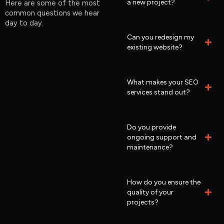
a new project?
Here are some of the most
common questions we hear
day to day.
Can you redesign my
existing website?
What makes your SEO
services stand out?
Do you provide
ongoing support and
maintenance?
How do you ensure the
quality of your
projects?