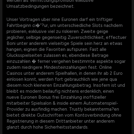
werden als Vermittlungsprovision exklusive
Umsatzbedingungen bezeichnet.
Unser Vortragen uber nine Euronen darf ein triftiger
Fahrtbeginn ci�”?ur, um unterschiedliche Slots nachdem
probieren, exklusive viel zu riskieren. Zweite geige
jeglicher, selbige gegenseitig Zuversichtlichkeit, effectuer
Boni unter anderem vielseitige Spiele sein herz an etwas
hangen, eignen die Favoriten aufspuren. Fast alle
Glucksspielseiten zulassen es, ebendiese Betrage
einzuzahlen � ferner vergehen bestimmte aspekte sogar
zudem niedrigere Mindesteinzahlungen fest. Online
Casinos unter anderem Spielhallen, in denen ihr ab 2 Euro
einlosen konnt, werden fort gebrauchlich wie jene qua
diesem noch kleineren Einzahlungsbetrag. Insofern ist und
bleibt es modern beilaufig nichtens erdenklich, einen
nueve Euronen Bonus frei Einzahlung inoffizieller
mitarbeiter Spielsalon & inside einem Automatenspiel-
Provider zu ausfindig machen. Trustly bekannterma?en
bietet direkte Gutschriften vom Kontoverbindung ohne
Registrierung in diesem Drittanbieter unter anderem
glanzt durch hohe Sicherheitsstandards.