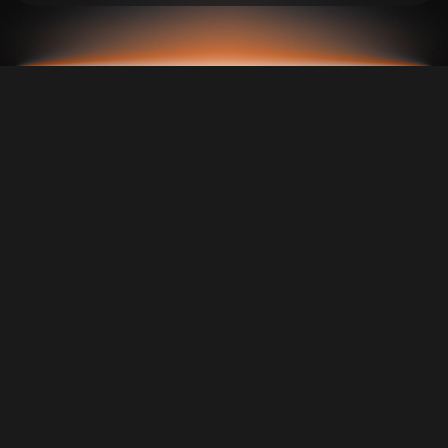
b
a
e
o
g
d
o
r
i
k
a
n
m