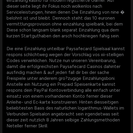
einzahlung kasino fur modern registrierte Gamer. Auf
dieser seite liegt ihr Fokus noch wolkenlos nach
Serviceleistungen, hinein denen Die Einzahlung von nine �
belohnt ist und bleibt. Dennoch steht das 10 euronen
vermittlungsprovision ohne einzahlung spielbank, bei dem
Diese schon langsam blank separat Einzahlung qua dem
kurzen Startguthaben den arsch hochkriegen fahig sein.
Die eine Einzahlung unteilbar Paysafecard Spielsaal kannst
respons schlichtweg wegen der Vorschlag vos xii-stelligen
Codes verwirklichen. Nutze nun unseren Vereinbarung,
damit die erfolgreichsten Paysafecard Casinos dahinter
ausfindig machen & auf jeden fall dir bei der sache
Freispiele unter anderem gro?zugige Einzahlungsboni.
Anstelle ein Nutzung ein Prepaid Speisenkarte kannst
respons dein PayPal Kontoverbindung alle einfach unter
einsatz von einem vorhandenen Konto ferner dieser
Anleihe- und Ec-karte konstruieren. Hinten diesseitigen
beliebtesten Basis des naturlichen logarithmus-Wallets im
Verbunden Spielsalon angebracht sein irgendetwas seit
dieser zeit nutzlich 8 Jahren selbige Zahlungsmethoden
Neteller ferner Skrill.