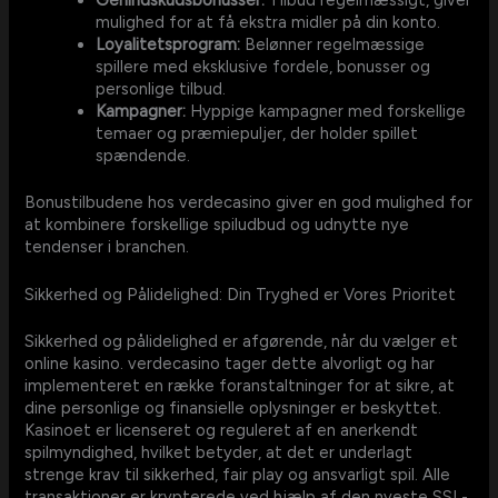
mulighed for at få ekstra midler på din konto.
Loyalitetsprogram:
Belønner regelmæssige
spillere med eksklusive fordele, bonusser og
personlige tilbud.
Kampagner:
Hyppige kampagner med forskellige
temaer og præmiepuljer, der holder spillet
spændende.
Bonustilbudene hos verdecasino giver en god mulighed for
at kombinere forskellige spiludbud og udnytte nye
tendenser i branchen.
Sikkerhed og Pålidelighed: Din Tryghed er Vores Prioritet
Sikkerhed og pålidelighed er afgørende, når du vælger et
online kasino. verdecasino tager dette alvorligt og har
implementeret en række foranstaltninger for at sikre, at
dine personlige og finansielle oplysninger er beskyttet.
Kasinoet er licenseret og reguleret af en anerkendt
spilmyndighed, hvilket betyder, at det er underlagt
strenge krav til sikkerhed, fair play og ansvarligt spil. Alle
transaktioner er krypterede ved hjælp af den nyeste SSL-