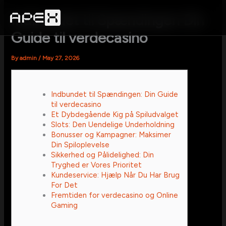
Skip
to
Indbundet til Spændingen Din
content
Guide til verdecasino
By
admin
/
May 27, 2026
Indbundet til Spændingen: Din Guide
til verdecasino
Et Dybdegående Kig på Spiludvalget
Slots: Den Uendelige Underholdning
Bonusser og Kampagner: Maksimer
Din Spiloplevelse
Sikkerhed og Pålidelighed: Din
Tryghed er Vores Prioritet
Kundeservice: Hjælp Når Du Har Brug
For Det
Fremtiden for verdecasino og Online
Gaming