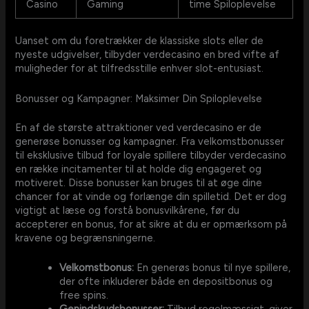
Casino
Gaming
time Spiloplevelse
Uanset om du foretrækker de klassiske slots eller de
nyeste udgivelser, tilbyder verdecasino en bred vifte af
muligheder for at tilfredsstille enhver slot-entusiast.
Bonusser og Kampagner: Maksimer Din Spiloplevelse
En af de største attraktioner ved verdecasino er de
generøse bonusser og kampagner. Fra velkomstbonusser
til eksklusive tilbud for loyale spillere tilbyder verdecasino
en række incitamenter til at holde dig engageret og
motiveret. Disse bonusser kan bruges til at øge dine
chancer for at vinde og forlænge din spilletid. Det er dog
vigtigt at læse og forstå bonusvilkårene, før du
accepterer en bonus, for at sikre at du er opmærksom på
kravene og begrænsningerne.
Velkomstbonus:
En generøs bonus til nye spillere,
der ofte inkluderer både en depositbonus og
free spins.
Genindskudsbonusser:
Tilbud regelmæssigt, giver