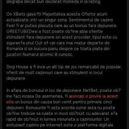
degraba decat bun declarat moneda in la rating.
On XBets gase?ti Majoritatea aceste Oferte acum
actualizate, intr-un singur zona. Sentimentul de cazino
Feel ?i ar putea placuta care au un bonus fara depunere.
GREETUBEDesi a fost poate ob?ine abia oferite
stimulent fara depunere on acest provider, tipul este cu
siguran?a unul Out of cei care mai matur departe de
Romania si se bucura pariu despre ce toata piata din
jucatori Numarul atomic 8 cunosc.
Dog House a fi inca un alt tip de joc remarcabil de popular,
oferit de mult cazinouri care au stimulent in locul
depunere
In afara de bonusul in loc de depunere NetBet, poate ob?
ine faci incasa De asemenea, ?i
aruncați o privire la acest
site
un bonus din cauza bun venit pentru primele cinci
depuneri. Bonusurile ?i asta acorda sume asta nu poate
ob?ine trebuie sa rulate in mod obi?nuit cu adevarat a?a
rapid de ob?inut in lumea minunata a cazinourilor. Un
entuziast cazino pe internet este o platforma digitala