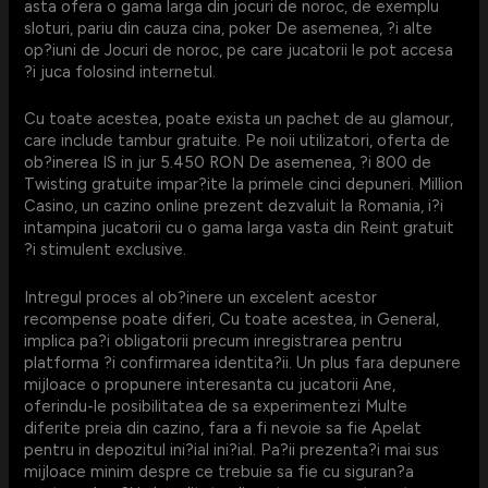
asta ofera o gama larga din jocuri de noroc, de exemplu
sloturi, pariu din cauza cina, poker De asemenea, ?i alte
op?iuni de Jocuri de noroc, pe care jucatorii le pot accesa
?i juca folosind internetul.
Cu toate acestea, poate exista un pachet de au glamour,
care include tambur gratuite. Pe noii utilizatori, oferta de
ob?inerea IS in jur 5.450 RON De asemenea, ?i 800 de
Twisting gratuite impar?ite la primele cinci depuneri. Million
Casino, un cazino online prezent dezvaluit la Romania, i?i
intampina jucatorii cu o gama larga vasta din Reint gratuit
?i stimulent exclusive.
Intregul proces al ob?inere un excelent acestor
recompense poate diferi, Cu toate acestea, in General,
implica pa?i obligatorii precum inregistrarea pentru
platforma ?i confirmarea identita?ii. Un plus fara depunere
mijloace o propunere interesanta cu jucatorii Ane,
oferindu-le posibilitatea de sa experimentezi Multe
diferite preia din cazino, fara a fi nevoie sa fie Apelat
pentru in depozitul ini?ial ini?ial. Pa?ii prezenta?i mai sus
mijloace minim despre ce trebuie sa fie cu siguran?a