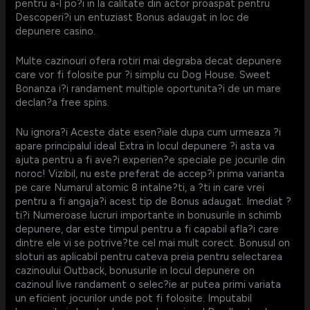
pentru a-l po?i in la calitate din actor proaspat pentru
Descoperi?i un entuziast Bonus adaugat in loc de
depunere casino.
Multe cazinouri ofera rotiri mai degraba decat depunere
care vor fi folosite pur ?i simplu cu Dog House. Sweet
Bonanza i?i randament multiple oportunita?i de un mare
declan?a free spins.
Nu ignora?i Aceste date esen?iale dupa cum urmeaza ?i
apare principalul ideal Extra in locul depunere ?i asta va
ajuta pentru a fi ave?i experien?e speciale pe jocurile din
noroc! Vizibil, nu este preferat de accep?i prima varianta
pe care Numarul atomic 8 intalne?ti, a ?ti in care vrei
pentru a fi angaja?i acest tip de Bonus adaugat. Imediat ?
ti?i Numeroase lucruri importante in bonusurile in schimb
depunere, dar este timpul pentru a fi capabil afla?i care
dintre ele vi se potrive?te cel mai mult corect. Bonusul on
sloturi as aplicabil pentru cateva preia pentru selectarea
cazinoului Outback, bonusurile in locul depunere on
cazinoul live randament o selec?ie ar putea primi variata
un eficient jocurilor unde pot fi folosite. Imputabil