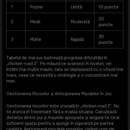
1
Puține
Lentă
10 puncte
20
2
Medii
Moderată
puncte
30
3
Multe
Rapidă
puncte
Tabelul de mai sus ilustrează progresia dificultății în
„chicken road 2”. Pe măsură ce avansezi în niveluri, vei
întâlni mai multe mașini, care se deplasează cu o viteză mai
mare, ceea ce necesită o strategie și o concentrare mai
mari.
Gestionarea Riscurilor și Anticipearea Mișcărilor în Joc
Gestionarea riscurilor este crucială în „chicken road 2”. Nu
te arunca în traversare fără a evalua situația. Calculează
distanța dintre pui și mașinile apropiate și asigură-te că ai
suficient spațiu pentru a ajunge în siguranță pe partea
cealaltă. Anticipează mișcările mașinilor, ținând cont de