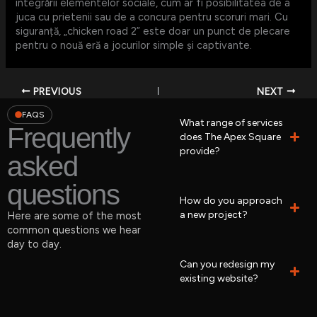
integrării elementelor sociale, cum ar fi posibilitatea de a
juca cu prietenii sau de a concura pentru scoruri mari. Cu
siguranță, „chicken road 2” este doar un punct de plecare
pentru o nouă eră a jocurilor simple și captivante.
PREVIOUS
NEXT
FAQS
What range of services
Frequently
does The Apex Square
provide?
asked
questions
How do you approach
a new project?
Here are some of the most
common questions we hear
day to day.
Can you redesign my
existing website?