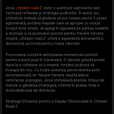
Jocul „
chicken road 2
” este o aventură captivantă care
testează reflexele și strategia jucătorilor. În acest joc,
utilizatorii trebuie să ghideze un pui curajos peste o șosea
aglomerată, evitând mașinile care se apropie cu viteză.
Scopul este simplu: să ajungi în siguranță pe partea cealaltă
a drumului și să acumulezi puncte pentru fiecare trecere
reușită. „chicken road 2” oferă o experiență antrenantă și
distractivă, potrivită pentru toate vârstele.
Provocarea constă în anticiparea momentului potrivit
pentru a porni puiul în traversare. O decizie greșită poate
duce la o coliziune cu o mașină, forțând jucătorul să
înceapă din nou. Cu toate acestea, perseverența este
recompensată, iar fiecare trecere reușită aduce
satisfacție și progres. Jocul stimulează atenția, timpul de
reacție și gândirea strategică, oferind în același timp o
doză sănătoasă de distracție.
Strategii Eficiente pentru a Depăși Obstacolele în Chicken
Road 2