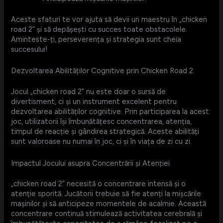
Aceste sfaturi te vor ajuta să devii un maestru în „chicken
road 2” și să depășești cu succes toate obstacolele.
Aminteste-ți, perseverența și strategia sunt cheia
succesului!
Dezvoltarea Abilităților Cognitive prin Chicken Road 2
Jocul „chicken road 2” nu este doar o sursă de
divertisment, ci și un instrument excelent pentru
dezvoltarea abilităților cognitive. Prin participarea la acest
joc, utilizatorii își îmbunătățesc concentrarea, atenția,
timpul de reacție și gândirea strategică. Aceste abilități
sunt valoroase nu numai în joc, ci și în viața de zi cu zi.
Impactul Jocului asupra Concentrării și Atenției
„chicken road 2” necesită o concentrare intensă și o
atenție sporită. Jucătorii trebuie să fie atenți la mișcările
mașinilor și să anticipeze momentele de acalmie. Această
concentrare continuă stimulează activitatea cerebrală și