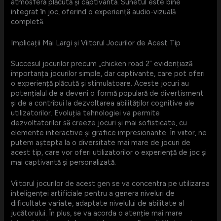
atmosferă plăcută și captivantă. Sunetul este bine
integrat în joc, oferind o experiență audio-vizuală
completă.
Implicații Mai Largi și Viitorul Jocurilor de Acest Tip
Succesul jocurilor precum „chicken road 2” evidențiază
importanța jocurilor simple, dar captivante, care pot oferi
o experiență plăcută și stimulatoare. Aceste jocuri au
potențialul de a deveni o formă populară de divertisment
și de a contribui la dezvoltarea abilităților cognitive ale
utilizatorilor. Evoluția tehnologiei va permite
dezvoltatorilor să creeze jocuri și mai sofisticate, cu
elemente interactive și grafice impresionante. În viitor, ne
putem aștepta la o diversitate mai mare de jocuri de
acest tip, care vor oferi utilizatorilor o experiență de joc și
mai captivantă și personalizată.
Viitorul jocurilor de acest gen se va concentra pe utilizarea
inteligenței artificiale pentru a genera niveluri de
dificultate variate, adaptate nivelului de abilitate al
jucătorului. În plus, se va acorda o atenție mai mare