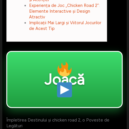
Experiența de Joc „Chicken Road 2”:
Elemente Interactive și Design
Atractiv
Implicații Mai Largi și Viitorul Jocurilor
de Acest Tip
Joacă
Împletirea Destinului și chicken road 2, o Poveste de
Legături