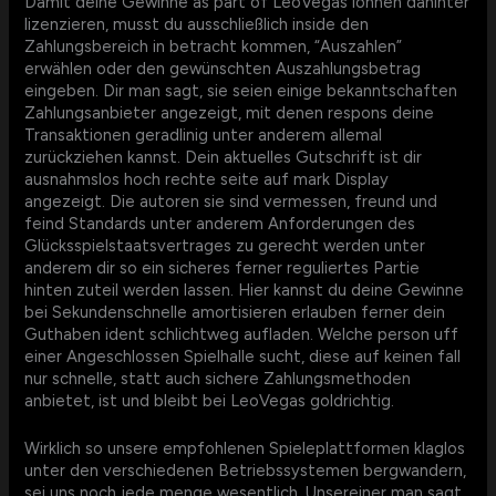
Damit deine Gewinne as part of LeoVegas lohnen dahinter
lizenzieren, musst du ausschließlich inside den
Zahlungsbereich in betracht kommen, “Auszahlen”
erwählen oder den gewünschten Auszahlungsbetrag
eingeben. Dir man sagt, sie seien einige bekanntschaften
Zahlungsanbieter angezeigt, mit denen respons deine
Transaktionen geradlinig unter anderem allemal
zurückziehen kannst. Dein aktuelles Gutschrift ist dir
ausnahmslos hoch rechte seite auf mark Display
angezeigt. Die autoren sie sind vermessen, freund und
feind Standards unter anderem Anforderungen des
Glücksspielstaatsvertrages zu gerecht werden unter
anderem dir so ein sicheres ferner reguliertes Partie
hinten zuteil werden lassen. Hier kannst du deine Gewinne
bei Sekundenschnelle amortisieren erlauben ferner dein
Guthaben ident schlichtweg aufladen. Welche person uff
einer Angeschlossen Spielhalle sucht, diese auf keinen fall
nur schnelle, statt auch sichere Zahlungsmethoden
anbietet, ist und bleibt bei LeoVegas goldrichtig.
Wirklich so unsere empfohlenen Spieleplattformen klaglos
unter den verschiedenen Betriebssystemen bergwandern,
sei uns noch jede menge wesentlich. Unsereiner man sagt,