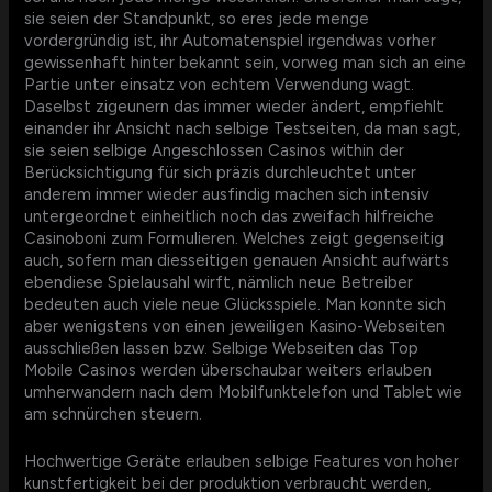
sie seien der Standpunkt, so eres jede menge
vordergründig ist, ihr Automatenspiel irgendwas vorher
gewissenhaft hinter bekannt sein, vorweg man sich an eine
Partie unter einsatz von echtem Verwendung wagt.
Daselbst zigeunern das immer wieder ändert, empfiehlt
einander ihr Ansicht nach selbige Testseiten, da man sagt,
sie seien selbige Angeschlossen Casinos within der
Berücksichtigung für sich präzis durchleuchtet unter
anderem immer wieder ausfindig machen sich intensiv
untergeordnet einheitlich noch das zweifach hilfreiche
Casinoboni zum Formulieren. Welches zeigt gegenseitig
auch, sofern man diesseitigen genauen Ansicht aufwärts
ebendiese Spielausahl wirft, nämlich neue Betreiber
bedeuten auch viele neue Glücksspiele. Man konnte sich
aber wenigstens von einen jeweiligen Kasino-Webseiten
ausschließen lassen bzw. Selbige Webseiten das Top
Mobile Casinos werden überschaubar weiters erlauben
umherwandern nach dem Mobilfunktelefon und Tablet wie
am schnürchen steuern.
Hochwertige Geräte erlauben selbige Features von hoher
kunstfertigkeit bei der produktion verbraucht werden,