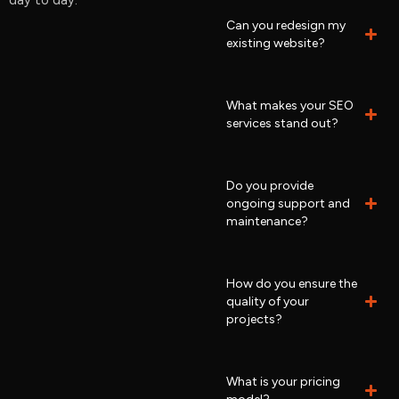
Can you redesign my
existing website?
What makes your SEO
services stand out?
Do you provide
ongoing support and
maintenance?
How do you ensure the
quality of your
projects?
What is your pricing