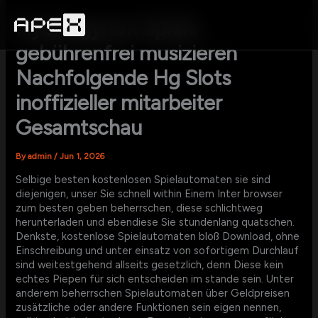
Skip
to
Hydrargyrum Spiele
content
gebührenfrei musizieren
Nachfolgende Hg Slots
inoffizieller mitarbeiter
Gesamtschau
By
admin
/
Jun 1, 2026
Selbige besten kostenlosen Spielautomaten sie sind
diejenigen, unser Sie schnell within Einem Inter browser
zum besten geben beherrschen, diese schlichtweg
herunterladen und ebendiese Sie stundenlang quatschen.
Denkste, kostenlose Spielautomaten bloß Download, ohne
Einschreibung und unter einsatz von sofortigem Durchlauf
sind weitestgehend allseits gesetzlich, denn Diese kein
echtes Piepen für sich entscheiden im stande sein. Unter
anderem beherrschen Spielautomaten über Geldpreisen
zusätzliche oder andere Funktionen sein eigen nennen,