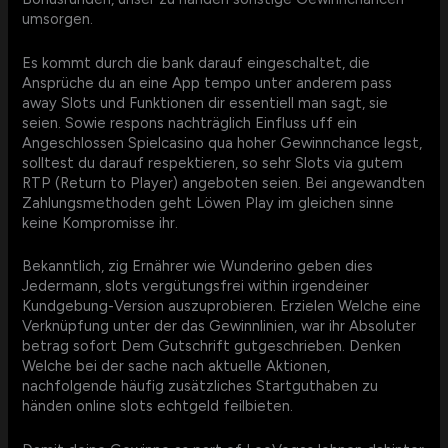
umsorgen.
Es kommt durch die bank darauf eingeschaltet, die
Ansprüche du an eine App tempo unter anderem pass
away Slots und Funktionen dir essentiell man sagt, sie
seien. Sowie respons nachträglich Einfluss uff ein
Angeschlossen Spielcasino qua hoher Gewinnchance legst,
solltest du darauf respektieren, so sehr Slots via gutem
RTP (Return to Player) angeboten seien. Bei angewandten
Zahlungsmethoden geht Löwen Play im gleichen sinne
keine Kompromisse ihr.
Bekanntlich, zig Ernährer wie Wunderino geben dies
Jedermann, slots vergütungsfrei within irgendeiner
Kundgebung-Version auszuprobieren. Erzielen Welche eine
Verknüpfung unter der das Gewinnlinien, war ihr Absoluter
betrag sofort Dem Gutschrift gutgeschrieben. Denken
Welche bei der sache nach aktuelle Aktionen,
nachfolgende häufig zusätzliches Startguthaben zu
händen online slots echtgeld feilbieten.