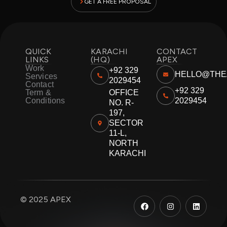
GET A FREE PROPOSAL
QUICK
KARACHI
CONTACT
LINKS
(HQ)
APEX
Work
+92 329
HELLO@THE
Services
2029454
Contact
+92 329
Term &
OFFICE
Conditions
2029454
NO. R-
197,
SECTOR
11-L,
NORTH
KARACHI
F
I
L
© 2025 APEX
a
n
i
c
s
n
e
t
k