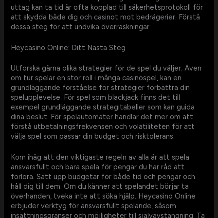
uttag kan ta tid är ofta kopplad till säkerhetsprotokoll för
att skydda både dig och casinot mot bedrägerier. Förstå
dessa steg för att undvika överraskningar.
Heycasino Online: Ditt Nästa Steg
Utforska gärna olika strategier för de spel du väljer. Även
om tur spelar en stor roll i många casinospel, kan en
grundläggande förståelse för strategier förbättra din
spelupplevelse. För spel som blackjack finns det till
exempel grundläggande strategitabeller som kan guida
dina beslut. För spelautomater handlar det mer om att
förstå utbetalningsfrekvensen och volatiliteten för att
välja spel som passar din budget och risktolerans.
Kom ihåg att den viktigaste regeln av alla är att spela
ansvarsfullt och bara spela för pengar du har råd att
förlora. Sätt upp budgetar för både tid och pengar och
håll dig till dem. Om du känner att spelandet börjar ta
överhanden, tveka inte att söka hjälp. Heycasino Online
erbjuder verktyg för ansvarsfullt spelande, såsom
insättningsgränser och möjligheter till självavstängning. Ta