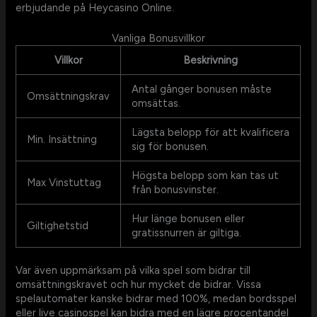
erbjudande på Heycasino Online.
Vanliga Bonusvillkor
Villkor
Beskrivning
Antal gånger bonusen måste
Omsättningskrav
omsättas.
Lägsta belopp för att kvalificera
Min. Insättning
sig för bonusen.
Högsta belopp som kan tas ut
Max Vinstuttag
från bonusvinster.
Hur länge bonusen eller
Giltighetstid
gratissnurren är giltiga.
Var även uppmärksam på vilka spel som bidrar till
omsättningskravet och hur mycket de bidrar. Vissa
spelautomater kanske bidrar med 100%, medan bordsspel
eller live casinospel kan bidra med en lägre procentandel