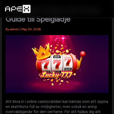
Skip
to
Heycasino Online: Din Första
content
Guide till Spelglädje
By
admin
/
May 30, 2026
Att kliva in i online casinovärlden kan kännas som att öppna
en skattkista full av möjligheter, men också en aning
överväldigande för den oerfarne. För att hjälpa dig att