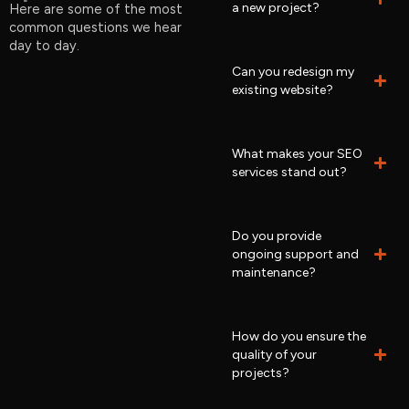
a new project?
Here are some of the most
common questions we hear
day to day.
Can you redesign my
existing website?
What makes your SEO
services stand out?
Do you provide
ongoing support and
maintenance?
How do you ensure the
quality of your
projects?