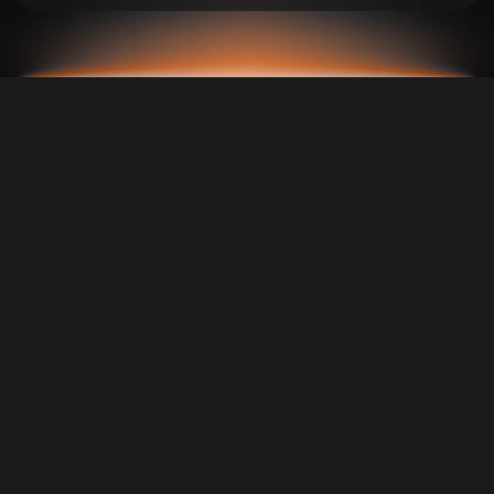
b
a
e
o
g
d
o
r
i
k
a
n
m