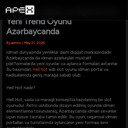
Skip
to
Hell Hot: İdman və Əyləncənin
content
Yeni Trend Oyunu
Azərbaycanda
By
admin
/
May 21, 2026
İdman dünyasında yeniliklər daim diqqət mərkəzindədir.
Azərbaycanda da idman azarkeşləri müxtəlif
platformalarda yeni oyunlar və əyləncə formaları axtarırlar.
Bu baxımdan,
hell hot
adlı slot oyunu idman portal və
hadisələrində geniş marağa səbəb olub.
Hell Hot nədir?
Hell Hot, sadə və maraqlı konseptlə hazırlanmış bir slot
oyunudur. Retro üslubunda dizayn edilmiş oyunda idman
elementlərinə toxunularaq, Azərbaycanda idman sevənlər
üçün xüsusi təcrübə təmin edilir. Bu oyun, rəqəmsal idman
portalları və turnirlərində əyləncənin yeni forması kimi