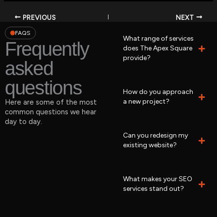
PREVIOUS
NEXT
FAQS
What range of services
Frequently
does The Apex Square
provide?
asked
questions
How do you approach
a new project?
Here are some of the most
common questions we hear
day to day.
Can you redesign my
existing website?
What makes your SEO
services stand out?