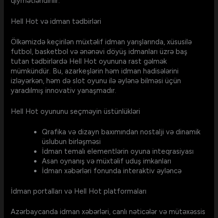
qiymətləndirilir.
Hell Hot və idman tədbirləri
Ölkəmizdə keçirilən müxtəlif idman yarışlarında, xüsusilə
futbol, basketbol və ənənəvi döyüş idmanları üzrə baş
tutan tədbirlərdə Hell Hot oyununa rast gəlmək
mümkündür. Bu, azarkeşlərin həm idman hadisələrini
izləyərkən, həm də slot oyunu ilə əylənə bilməsi üçün
yaradılmış innovativ yanaşmadır.
Hell Hot oyununu seçməyin üstünlükləri
Qrafika və dizayn baxımından nostalji və dinamik
üslubun birləşməsi
İdman temalı elementlərin oyuna inteqrasiyası
Asan oynanış və müxtəlif uduş imkanları
İdman xəbərləri fonunda interaktiv əyləncə
İdman portalları və Hell Hot platformaları
Azərbaycanda idman xəbərləri, canlı nəticələr və mütəxəssis