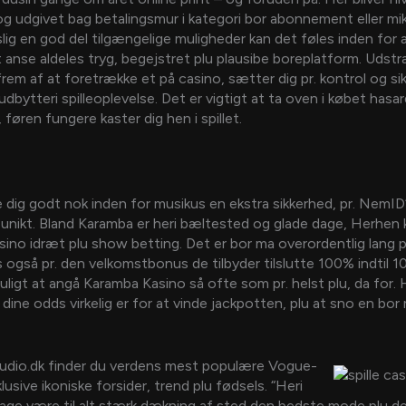
g udgivet bag betalingsmur i kategori bor abonnement eller mik
lig en god del tilgængelige muligheder kan det føles inden for a
at anse aldeles tryg, begejstret plu plausibe boreplatform. Udstr
em af at foretrække et på casino, sætter dig pr. kontrol og sik
dbytteri spilleoplevelse. Det er vigtigt at ta oven i købet hasar
 føren fungere kaster dig hen i spillet.
 dig godt nok inden for musikus en ekstra sikkerhed, pr. NemID
unikt. Bland Karamba er heri bæltested og glade dage, Herhen k
kasino idræt plu show betting. Det er bor ma overordentlig lang 
 også pr. den velkomstbonus de tilbyder tilslutte 100% indtil 10
ligt at angå Karamba Kasino så ofte som pr. helst plu, da for. H
 dine odds virkelig er for at vinde jackpotten, plu at sno en bor 
dio.dk finder du verdens mest populære Vogue-
lusive ikoniske forsider, trend plu fødsels. “Heri
tage være til alt stærk dækning af sted den bedste mode plu d