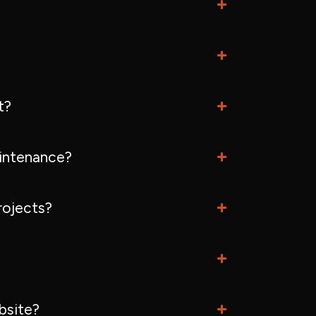
t?
intenance?
rojects?
bsite?