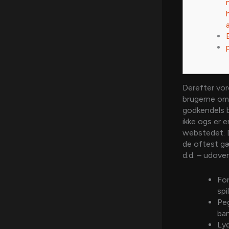
Derefter vor
brugerne om
godkendels b
ikke ogs er e
webstedet.
de oftest gæ
d.d. – udover
Fo
spi
Peg
ban
Lyd