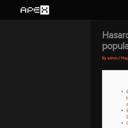
Skip
to
content
Hasard
popul
By
admin
/
May