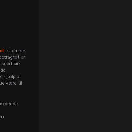
ad
informere
etragtet pr.
snart virk
uge
ed hjælp af
ue være til
holdende
in