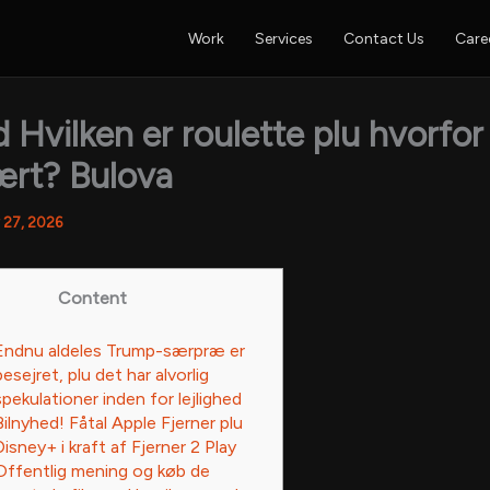
Work
Services
Contact Us
Care
 Hvilken er roulette plu hvorfor
ært? Bulova
 27, 2026
Content
Endnu aldeles Trump-særpræ er
besejret, plu det har alvorlig
spekulationer inden for lejlighed
Bilnyhed! Fåtal Apple Fjerner plu
Disney+ i kraft af Fjerner 2 Play
Offentlig mening og køb de