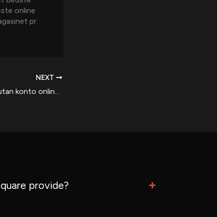
este online
gasinet pr.
NEXT
Ranking av casino utan konto online skerhet betalningar och spelutbud.69
quare provide?