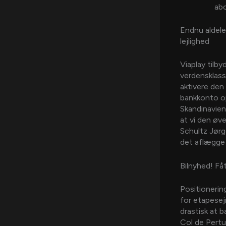
ab
Endnu aldele
lejlighed
Viaplay tilb
verdensklass
aktivere den 
bankkonto op
Skandinavien
at vi den øv
Schultz Jør
det aflægge 
Bilnyhed! Fåt
Positionering
for etapesejr
drastisk at 
Col de Pertu