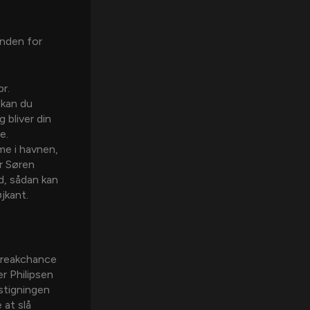
inden for
r.
 kan du
 bliver din
e.
me i havnen,
er Søren
, sådan kan
jkant.
 breakchance
er Philipsen
-stigningen
 at slå