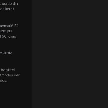
t burde din
dedikeret
Danmark! Få
lde plu
el 50 Knap
sklusiv
 bogtitel
t findes der
odds.