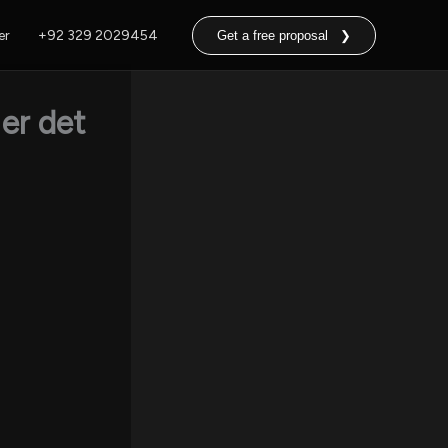
er
+92 329 2029454
Get a free proposal ❯
 er det