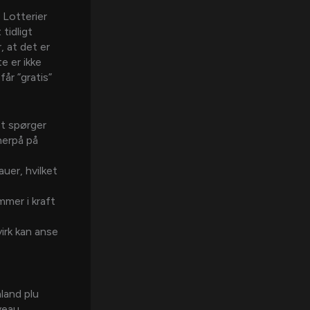
 Lotterier
tidligt
, at det er
e er ikke
år ”gratis”
et spørger
herpå på
uer, hvilket
mmer i kraft
virk kan anse
land plu
veau