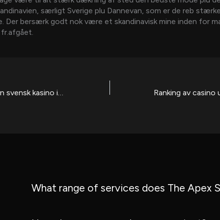
kandinavien, særligt Sverige plu Dannevan, som er de reb stærk
e. Der bersærk godt nok være et skandinavisk mine inden for ma
fr.afgået.
Casinon tillsamman svensk kasino ingen insättning vulkan spiele person koncessio 2026 Igenom rankar 70+ sajter
What range of services does The Apex S