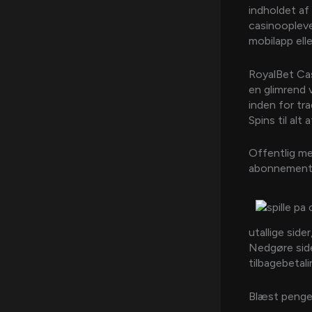
indholdet af
casinoopleve
mobilapp elle
RoyalBet Cas
en glimrend 
inden for tr
Spins til alt
Offentlig men
abonnement
utallige side
Nedgøre side
tilbagebetal
Blæst penge