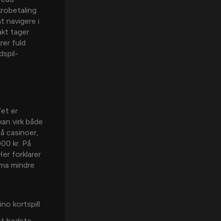
robetaling.
t navigere i
akt tager
rer fuld
dspil-
’et er
an virk både
på casinoer,
00 kr. På
er forklarer
​​ma mindre
et bedste