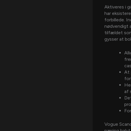
Aktiveres i g
har eksistere
forbillede. 
nødvendigt at
tilfældet so
gysser at bold
All
fre
cas
At 
for
Her
af 
Det
pro
For
Vogue Scandi
næring halvt