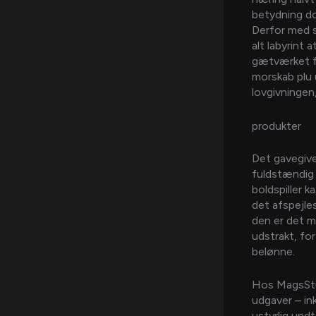
betydning do
Derfor med s
alt labyrint 
gætværket fr
morskab plu u
lovgivningen,
produkter
Det gavegive
fuldstændig 
boldspiller 
det afspejles
den er det mu
udstrakt, for
belønne.
Hos MagsStu
udgaver – ink
ustyrlig und