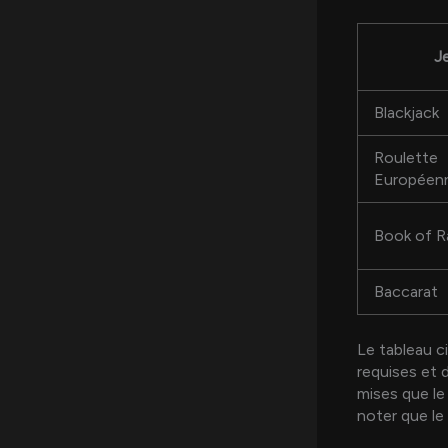
J
Blackjack
Roulette
Européen
Book of R
Baccarat
Le tableau c
requises et 
mises que le
noter que le 