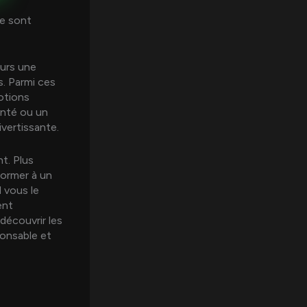
ne sont
eurs une
s. Parmi ces
otions
enté ou un
vertissante.
nt. Plus
former à un
 vous le
ent
découvrir les
ponsable et