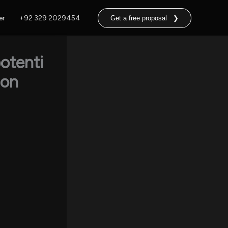
er
+92 329 2029454
Get a free proposal ❯
otenti
son