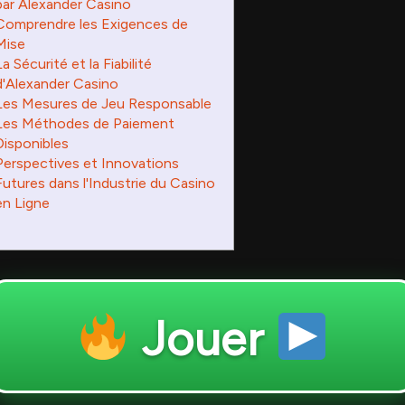
par Alexander Casino
Comprendre les Exigences de
Mise
La Sécurité et la Fiabilité
d'Alexander Casino
Les Mesures de Jeu Responsable
Les Méthodes de Paiement
Disponibles
Perspectives et Innovations
Futures dans l'Industrie du Casino
en Ligne
Jouer