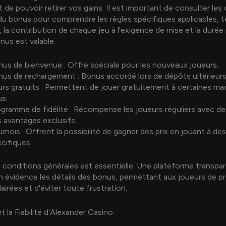
 de pouvoir retirer vos gains. Il est important de consulter les
 du bonus pour comprendre les règles spécifiques applicables, te
s, la contribution de chaque jeu à l'exigence de mise et la duré
onus est valable.
us de bienvenue : Offre spéciale pour les nouveaux joueurs.
us de rechargement : Bonus accordé lors de dépôts ultérieurs
rs gratuits : Permettent de jouer gratuitement à certaines ma
s.
gramme de fidélité : Récompense les joueurs réguliers avec de
 avantages exclusifs.
rnois : Offrent la possibilité de gagner des prix en jouant à des
cifiques.
s conditions générales est essentielle. Une plateforme transpa
n évidence les détails des bonus, permettant aux joueurs de p
airées et d'éviter toute frustration.
t la Fiabilité d'Alexander Casino