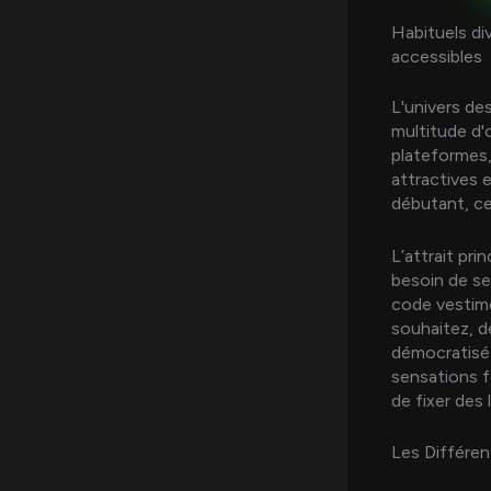
Habituels di
accessibles
L'univers de
multitude d'
plateformes
attractives 
débutant, ce
L’attrait pri
besoin de se
code vestime
souhaitez, d
démocratisé 
sensations fo
de fixer des 
Les Différen