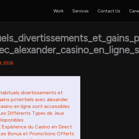
Work
Services
Contact Us
Care
els_divertissements_et_gains_p
ec_alexander_casino_en_ligne_
8, 2026
Habituels divertissements et
gains potentiels avec alexander
casino en ligne sont accessibles
Les Différents Types de Jeux
Disponibles
L'Expérience du Casino en Direct
Les Bonus et Promotions Offerts