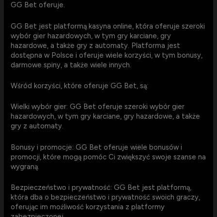
GG Bet oferuje.
GG Bet jest platformą kasyna online, która oferuje szeroki
wybór gier hazardowych, w tym gry karciane, gry
hazardowe, a także gry z automaty. Platforma jest
dostępna w Polsce i oferuje wiele korzyści, w tym bonusy,
darmowe spiny, a także wiele innych.
Wśród korzyści, które oferuje GG Bet, są:
Wielki wybór gier: GG Bet oferuje szeroki wybór gier
hazardowych, w tym gry karciane, gry hazardowe, a także
gry z automaty.
Bonusy i promocje: GG Bet oferuje wiele bonusów i
promocji, które mogą pomóc Ci zwiększyć swoje szanse na
wygraną.
Bezpieczeństwo i prywatność: GG Bet jest platformą,
która dba o bezpieczeństwo i prywatność swoich graczy,
oferując im możliwość korzystania z platformy
zabezpieczonej.