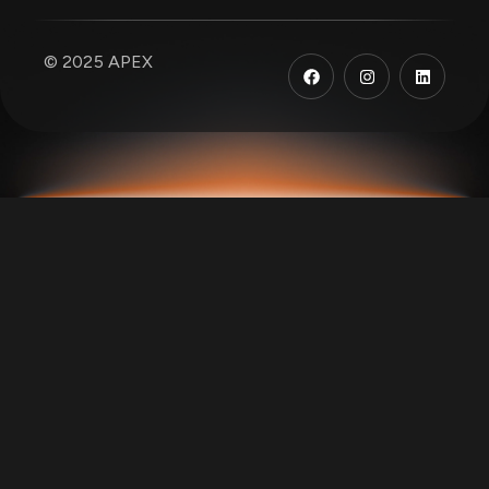
F
I
L
© 2025 APEX
a
n
i
c
s
n
e
t
k
b
a
e
o
g
d
o
r
i
k
a
n
m