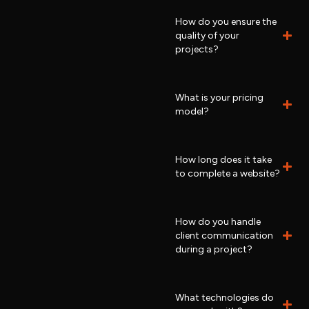
How do you ensure the
quality of your
projects?
What is your pricing
model?
How long does it take
to complete a website?
How do you handle
client communication
during a project?
What technologies do