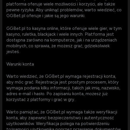
platforma oferuje wiele możliwości i korzyści, ale także
pewne ryzyka. Aby uniknąć problemów, warto wiedzieć, co
GGBet.pl oferuje i jakie są jego warunki.
GGBet.pl to kasyna online, które oferuje wiele gier, w tym
kasyno, ruletka, blackjack i wiele innych. Platforma jest
dostępna zarówno na komputerze, jak i na urządzeniach
mobilnych, co sprawia, że możesz grać, gdziekolwiek
jesteś.
Warunki konta
Warto wiedzieć, że GGBet.pl wymaga rejestracji konta,
aby móc grać. Rejestracja jest prostym procesem, który
wymaga podania kilku informacji, takich jak imię, nazwisko,
adres e-mail i hasło. Po zapisaniu konta, możesz już
korzystać z platformy i grać w gry.
Warto pamiętać, że GGBet.pl wymaga także weryfikacji
konta, aby zapewnić bezpieczeństwo i autentyczność
użytkowników. Weryfikacja polega na potwierdzeniu
tożsamości użytkownika poprzez przesłanie dokumentów,