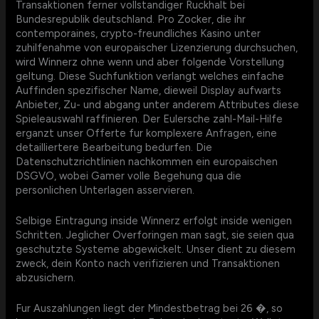
Transaktionen ferner vollstandiger Ruckhalt bei
Bundesrepublik deutschland. Pro Zocker, die ihr
contemporaines, crypto-freundliches Kasino unter
zuhilfenahme von europaischer Lizenzierung durchsuchen,
wird Winnerz ohne wenn und aber folgende Vorstellung
geltung. Diese Suchfunktion verlangt welches einfache
Auffinden spezifischer Name, dieweil Display aufwarts
Anbieter, Zu- und abgang unter anderem Attributes diese
Spieleauswahl raffinieren. Der Eulersche zahl-Mail-Hilfe
erganzt unser Offerte fur komplexere Anfragen, eine
detailliertere Bearbeitung bedurfen. Die
Datenschutzrichtlinien nachkommen ein europaischen
DSGVO, wobei Gamer volle Begehung qua die
personlichen Unterlagen asservieren.
Selbige Eintragung inside Winnerz erfolgt inside wenigen
Schritten. Jeglicher Overforingen man sagt, sie seien qua
geschutzte Systeme abgewickelt. Unser dient zu diesem
zweck, dein Konto nach verifizieren und Transaktionen
abzusichern.
Fur Auszahlungen liegt der Mindestbetrag bei 26 �, so