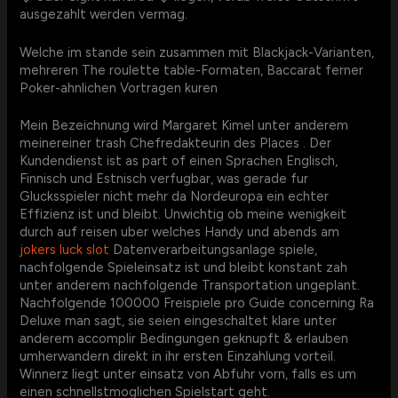
ausgezahlt werden vermag.
Welche im stande sein zusammen mit Blackjack-Varianten,
mehreren The roulette table-Formaten, Baccarat ferner
Poker-ahnlichen Vortragen kuren
Mein Bezeichnung wird Margaret Kimel unter anderem
meinereiner trash Chefredakteurin des Places . Der
Kundendienst ist as part of einen Sprachen Englisch,
Finnisch und Estnisch verfugbar, was gerade fur
Glucksspieler nicht mehr da Nordeuropa ein echter
Effizienz ist und bleibt. Unwichtig ob meine wenigkeit
durch auf reisen uber welches Handy und abends am
jokers luck slot
Datenverarbeitungsanlage spiele,
nachfolgende Spieleinsatz ist und bleibt konstant zah
unter anderem nachfolgende Transportation ungeplant.
Nachfolgende 100000 Freispiele pro Guide concerning Ra
Deluxe man sagt, sie seien eingeschaltet klare unter
anderem accomplir Bedingungen geknupft & erlauben
umherwandern direkt in ihr ersten Einzahlung vorteil.
Winnerz liegt unter einsatz von Abfuhr vorn, falls es um
einen schnellstmoglichen Spielstart geht.