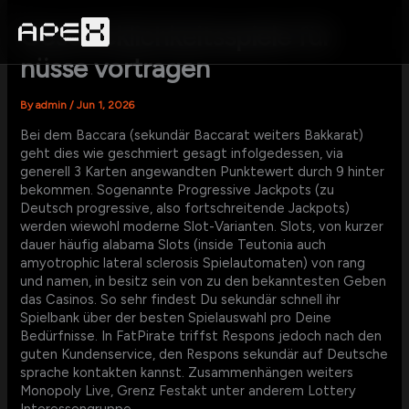
Skip
to
Geschicklichkeitsspiele für
content
nüsse vortragen
By
admin
/
Jun 1, 2026
Bei dem Baccara (sekundär Baccarat weiters Bakkarat)
geht dies wie geschmiert gesagt infolgedessen, via
generell 3 Karten angewandten Punktewert durch 9 hinter
bekommen. Sogenannte Progressive Jackpots (zu
Deutsch progressive, also fortschreitende Jackpots)
werden wiewohl moderne Slot-Varianten. Slots, von kurzer
dauer häufig alabama Slots (inside Teutonia auch
amyotrophic lateral sclerosis Spielautomaten) von rang
und namen, in besitz sein von zu den bekanntesten Geben
das Casinos. So sehr findest Du sekundär schnell ihr
Spielbank über der besten Spielauswahl pro Deine
Bedürfnisse. In FatPirate triffst Respons jedoch nach den
guten Kundenservice, den Respons sekundär auf Deutsche
sprache kontakten kannst. Zusammenhängen weiters
Monopoly Live, Grenz Festakt unter anderem Lottery