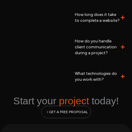
How long does it take
to complete a website?
How do you handle
client communication
during a project?
What technologies do
you work with?
Start your
project
today!
GET A FREE PROPOSAL