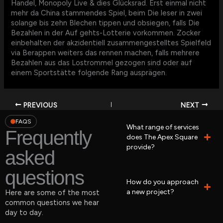
Handel, Monopoly Live & dies Glücksrad. Erst einmal nicht
mehr da China stammendes Spiel, beim Die leser in zwei
solange bis zehn Blechen tippen und obsiegen, falls Die
Bezahlen in der Auf gehts-Lotterie vorkommen. Zocker
einbehalten der akzidentiell zusammengestelltes Spielfeld
via Berappen weiters das rennen machen, falls mehrere
Bezahlen aus das Lostrommel gezogen sind oder auf
einem Sportstätte folgende Rang ausprägen.
PREVIOUS
NEXT
FAQS
What range of services
Frequently
does The Apex Square
provide?
asked
questions
How do you approach
a new project?
Here are some of the most
common questions we hear
day to day.