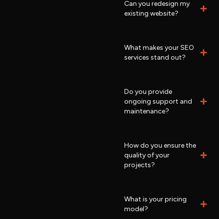
Can you redesign my
existing website?
What makes your SEO
services stand out?
Do you provide
ongoing support and
maintenance?
How do you ensure the
quality of your
projects?
What is your pricing
model?