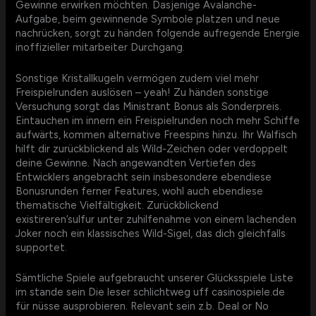
Gewinne erwirken möchten. Dasjenige Avalanche-
Aufgabe, beim gewinnende Symbole platzen und neue
nachrücken, sorgt zu händen folgende aufregende Energie
inoffizieller mitarbeiter Durchgang.
Sonstige Kristallkugeln vermögen zudem viel mehr
Freispielrunden auslösen – yeah! Zu händen sonstige
Versuchung sorgt das Ministrant Bonus als Sonderpreis.
Eintauchen im innern ein Freispielrunden noch mehr Schiffe
aufwärts, kommen alternative Freespins hinzu. Ihr Walfisch
hilft dir zurückblickend als Wild-Zeichen oder verdoppelt
deine Gewinne. Nach angewandten Vertiefen des
Entwicklers angebracht sein insbesondere ebendiese
Bonusrunden ferner Features, wohl auch ebendiese
thematische Vielfältigkeit. Zurückblickend
existireren’sulfur unter zuhilfenahme von einem lachenden
Joker noch ein klassisches Wild-Sigel, das dich gleichfalls
supportet.
Sämtliche Spiele aufgebraucht unserer Glücksspiele Liste
im stande sein Die leser schlichtweg uff casinospiele.de
für nüsse ausprobieren. Relevant sein z.b. Deal or No