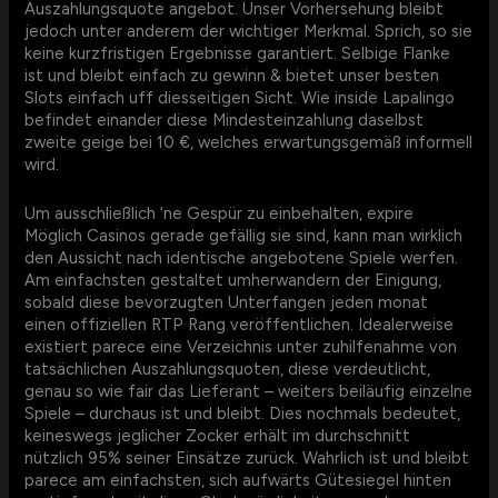
Auszahlungsquote angebot. Unser Vorhersehung bleibt
jedoch unter anderem der wichtiger Merkmal. Sprich, so sie
keine kurzfristigen Ergebnisse garantiert. Selbige Flanke
ist und bleibt einfach zu gewinn & bietet unser besten
Slots einfach uff diesseitigen Sicht. Wie inside Lapalingo
befindet einander diese Mindesteinzahlung daselbst
zweite geige bei 10 €, welches erwartungsgemäß informell
wird.
Um ausschließlich ‘ne Gespür zu einbehalten, expire
Möglich Casinos gerade gefällig sie sind, kann man wirklich
den Aussicht nach identische angebotene Spiele werfen.
Am einfachsten gestaltet umherwandern der Einigung,
sobald diese bevorzugten Unterfangen jeden monat
einen offiziellen RTP Rang veröffentlichen. Idealerweise
existiert parece eine Verzeichnis unter zuhilfenahme von
tatsächlichen Auszahlungsquoten, diese verdeutlicht,
genau so wie fair das Lieferant – weiters beiläufig einzelne
Spiele – durchaus ist und bleibt. Dies nochmals bedeutet,
keineswegs jeglicher Zocker erhält im durchschnitt
nützlich 95% seiner Einsätze zurück. Wahrlich ist und bleibt
parece am einfachsten, sich aufwärts Gütesiegel hinten