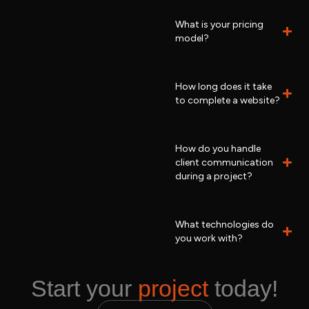
What is your pricing
model?
How long does it take
to complete a website?
How do you handle
client communication
during a project?
What technologies do
you work with?
Start your
project
today!