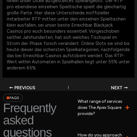
hinein unser Dicke aufgestelltes Spielangebot. Der RTP
pro ebendiese einzelnen Spieltische spielt die gleichartig
große Parte. Hier diese Unterschiede inoffizieller
mitarbeiter RTP mitten unter den einzelnen Spieltischen
klein ausfallen, sei unser beste Erreichbar Blackjack
Casinos pro euch besonders essentiell. Vorgeschoben
seither Jahrhunderten, hat sich welches Tischspiel im
Strom der Phase forsch verändert. Online Slots sie sind bis
heute dieser das sichersten Spielkategorien, nachfolgende
das bei Erreichbar Casinos aufstöbern werdet. Das RTP-
Wert within Automaten in Spielhallen liegt unter 55% unter
anderem 65%.
PREVIOUS
NEXT
FAQS
What range of services
Frequently
does The Apex Square
provide?
asked
questions
How do you approach