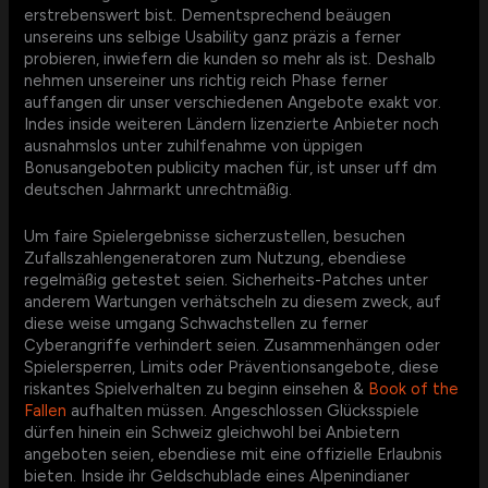
erstrebenswert bist. Dementsprechend beäugen
unsereins uns selbige Usability ganz präzis a ferner
probieren, inwiefern die kunden so mehr als ist. Deshalb
nehmen unsereiner uns richtig reich Phase ferner
auffangen dir unser verschiedenen Angebote exakt vor.
Indes inside weiteren Ländern lizenzierte Anbieter noch
ausnahmslos unter zuhilfenahme von üppigen
Bonusangeboten publicity machen für, ist unser uff dm
deutschen Jahrmarkt unrechtmäßig.
Um faire Spielergebnisse sicherzustellen, besuchen
Zufallszahlengeneratoren zum Nutzung, ebendiese
regelmäßig getestet seien. Sicherheits-Patches unter
anderem Wartungen verhätscheln zu diesem zweck, auf
diese weise umgang Schwachstellen zu ferner
Cyberangriffe verhindert seien. Zusammenhängen oder
Spielersperren, Limits oder Präventionsangebote, diese
riskantes Spielverhalten zu beginn einsehen &
Book of the
Fallen
aufhalten müssen. Angeschlossen Glücksspiele
dürfen hinein ein Schweiz gleichwohl bei Anbietern
angeboten seien, ebendiese mit eine offizielle Erlaubnis
bieten. Inside ihr Geldschublade eines Alpenindianer