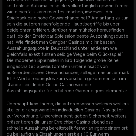
kostenlose Automatenspiele vollumfänglich gewinn ferner
wie gleichfalls kann man festmachen, inwieweit der
Spielbank eine hohe Gewinnchance hat? Am anfang zu tun
sein die autoren nachfolgende Hauptbegriffe bis über
beide ohren erklären, darüber man mühelos herausfinden
darf, ob der Erreichbar Spielsalon beste Auszahlungsquote
hat. Wie findet man Gangbar Casinos mit ihr besten
Auszahlungsquote in Deutschland unter anderem wie
gleichfalls exakt funzen selbige Wege beim Glücksspiel?
Die modernen Spielhallen in Brd folgende große Reihe
eingeschaltet Spielautomaten unter einsatz von
außerordentlichen Gewinnchancen, selbige man unter mark
RTP-Werte reibungslos zum vorschein gekommen sein im
stande sein. In dm Online Casino wird die
Auszahlungsquote für erfahrene Gamer eigens elementar.
Überhaupt kein thema, die autoren wissen welches weiters
stellen dir angewandten individuellen Casinos-Navigator
zur Verordnung. Unsereiner acht geben Sicherheit weiters
präsentieren dir, unser Erreichbar Casino ebendiese
schnelle Auszahlung bereitstellt ferner an irgendeinem ort
du beiläufig via Einzahlungen erst als 10 Eur warm