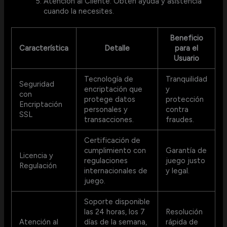
Atención al Cliente: Obtén ayuda y asistencia
cuando la necesites.
Beneficio
Característica
Detalle
para el
Usuario
Tecnología de
Tranquilidad
Seguridad
encriptación que
y
con
protege datos
protección
Encriptación
personales y
contra
SSL
transacciones.
fraudes.
Certificación de
cumplimiento con
Garantía de
Licencia y
regulaciones
juego justo
Regulación
internacionales de
y legal.
juego.
Soporte disponible
las 24 horas, los 7
Resolución
Atención al
días de la semana,
rápida de