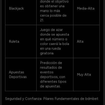
donde el objetivo
es obtener una
Blackjack
Media-Alta
mano lo más
cerca posible de
21.
Juego de azar
donde se apuesta
en qué número o
Ruleta
Alta
color caerá la bola
en una rueda
giratoria.
Predicción de
resultados de
Apuestas
eventos
Muy Alta
Deportivas
deportivos, con
diferentes tipos
de apuestas.
Seguridad y Confianza: Pilares Fundamentales de bdmbet