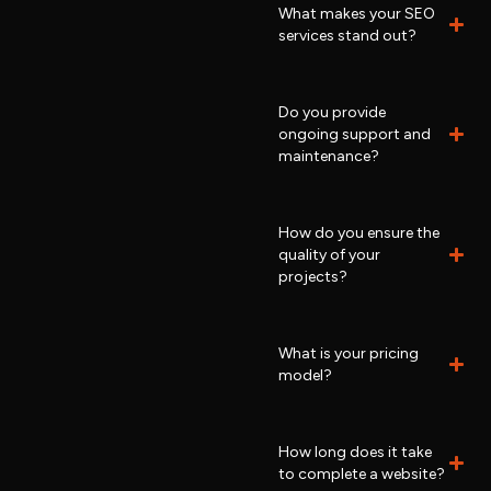
What makes your SEO
services stand out?
Do you provide
ongoing support and
maintenance?
How do you ensure the
quality of your
projects?
What is your pricing
model?
How long does it take
to complete a website?