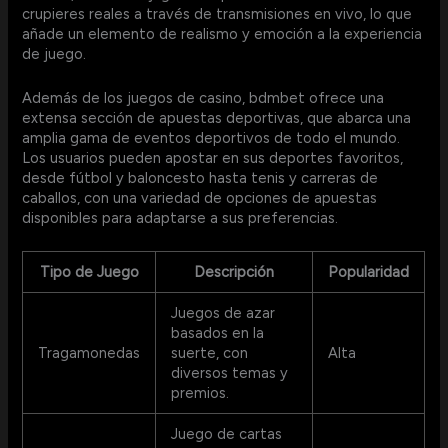
crupieres reales a través de transmisiones en vivo, lo que
añade un elemento de realismo y emoción a la experiencia
de juego.
Además de los juegos de casino, bdmbet ofrece una
extensa sección de apuestas deportivas, que abarca una
amplia gama de eventos deportivos de todo el mundo.
Los usuarios pueden apostar en sus deportes favoritos,
desde fútbol y baloncesto hasta tenis y carreras de
caballos, con una variedad de opciones de apuestas
disponibles para adaptarse a sus preferencias.
Tipo de Juego
Descripción
Popularidad
Juegos de azar
basados en la
Tragamonedas
suerte, con
Alta
diversos temas y
premios.
Juego de cartas