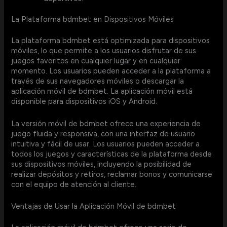
La Plataforma bdmbet en Dispositivos Móviles
La plataforma bdmbet está optimizada para dispositivos
móviles, lo que permite a los usuarios disfrutar de sus
juegos favoritos en cualquier lugar y en cualquier
momento. Los usuarios pueden acceder a la plataforma a
través de sus navegadores móviles o descargar la
aplicación móvil de bdmbet. La aplicación móvil está
disponible para dispositivos iOS y Android.
La versión móvil de bdmbet ofrece una experiencia de
juego fluida y responsiva, con una interfaz de usuario
intuitiva y fácil de usar. Los usuarios pueden acceder a
todos los juegos y características de la plataforma desde
sus dispositivos móviles, incluyendo la posibilidad de
realizar depósitos y retiros, reclamar bonos y comunicarse
con el equipo de atención al cliente.
Ventajas de Usar la Aplicación Móvil de bdmbet