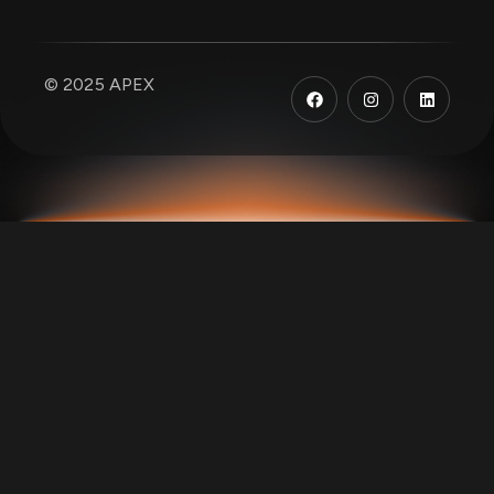
F
I
L
© 2025 APEX
a
n
i
c
s
n
e
t
k
b
a
e
o
g
d
o
r
i
k
a
n
m