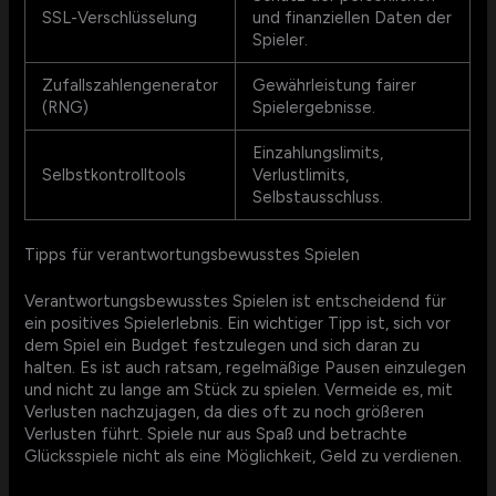
SSL-Verschlüsselung
und finanziellen Daten der
Spieler.
Zufallszahlengenerator
Gewährleistung fairer
(RNG)
Spielergebnisse.
Einzahlungslimits,
Selbstkontrolltools
Verlustlimits,
Selbstausschluss.
Tipps für verantwortungsbewusstes Spielen
Verantwortungsbewusstes Spielen ist entscheidend für
ein positives Spielerlebnis. Ein wichtiger Tipp ist, sich vor
dem Spiel ein Budget festzulegen und sich daran zu
halten. Es ist auch ratsam, regelmäßige Pausen einzulegen
und nicht zu lange am Stück zu spielen. Vermeide es, mit
Verlusten nachzujagen, da dies oft zu noch größeren
Verlusten führt. Spiele nur aus Spaß und betrachte
Glücksspiele nicht als eine Möglichkeit, Geld zu verdienen.