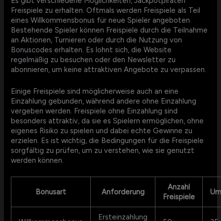
Es gibt verschiedene Möglichkeiten, Jackpotpiraten
Freispiele zu erhalten. Oftmals werden Freispiele als Teil
eines Willkommensbonus für neue Spieler angeboten.
Bestehende Spieler können Freispiele durch die Teilnahme
an Aktionen, Turnieren oder durch die Nutzung von
Bonuscodes erhalten. Es lohnt sich, die Website
regelmäßig zu besuchen oder den Newsletter zu
abonnieren, um keine attraktiven Angebote zu verpassen.
Einige Freispiele sind möglicherweise auch an eine
Einzahlung gebunden, während andere ohne Einzahlung
vergeben werden. Freispiele ohne Einzahlung sind
besonders attraktiv, da sie es Spielern ermöglichen, ohne
eigenes Risiko zu spielen und dabei echte Gewinne zu
erzielen. Es ist wichtig, die Bedingungen für die Freispiele
sorgfältig zu prüfen, um zu verstehen, wie sie genutzt
werden können.
Anzahl
Bonusart
Anforderung
Um
Freispiele
Ersteinzahlung