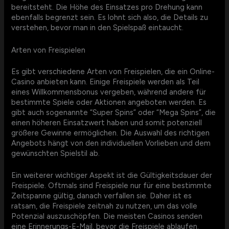
bereitsteht. Die Höhe des Einsatzes pro Drehung kann
ebenfalls begrenzt sein. Es lohnt sich also, die Details zu
verstehen, bevor man in den Spielspaß eintaucht.
Arten von Freispielen
Es gibt verschiedene Arten von Freispielen, die ein Online-
Casino anbieten kann. Einige Freispiele werden als Teil
eines Willkommensbonus vergeben, während andere für
bestimmte Spiele oder Aktionen angeboten werden. Es
gibt auch sogenannte “Super Spins” oder “Mega Spins”, die
einen höheren Einsatzwert haben und somit potenziell
größere Gewinne ermöglichen. Die Auswahl des richtigen
Angebots hängt von den individuellen Vorlieben und dem
gewünschten Spielstil ab.
Ein weiterer wichtiger Aspekt ist die Gültigkeitsdauer der
Freispiele. Oftmals sind Freispiele nur für eine bestimmte
Zeitspanne gültig, danach verfallen sie. Daher ist es
ratsam, die Freispiele zeitnah zu nutzen, um das volle
Potenzial auszuschöpfen. Die meisten Casinos senden
eine Erinnerungs-E-Mail, bevor die Freispiele ablaufen.