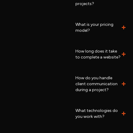
projects?
What is your pricing
model?
How long does it take
to complete a website?
How do you handle
client communication
during a project?
What technologies do
you work with?