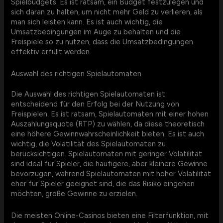
Spielbudgets. Es ist ratsam, ein Budget festzulegen und
sich daran zu halten, um nicht mehr Geld zu verlieren, als
man sich leisten kann. Es ist auch wichtig, die
Umsatzbedingungen im Auge zu behalten und die
Freispiele so zu nutzen, dass die Umsatzbedingungen
effektiv erfüllt werden.
Auswahl des richtigen Spielautomaten
Die Auswahl des richtigen Spielautomaten ist
entscheidend für den Erfolg bei der Nutzung von
Freispielen. Es ist ratsam, Spielautomaten mit einer hohen
Auszahlungsquote (RTP) zu wählen, da diese theoretisch
eine höhere Gewinnwahrscheinlichkeit bieten. Es ist auch
wichtig, die Volatilität des Spielautomaten zu
berücksichtigen. Spielautomaten mit geringer Volatilität
sind ideal für Spieler, die häufigere, aber kleinere Gewinne
bevorzugen, während Spielautomaten mit hoher Volatilität
eher für Spieler geeignet sind, die das Risiko eingehen
möchten, große Gewinne zu erzielen.
Die meisten Online-Casinos bieten eine Filterfunktion, mit