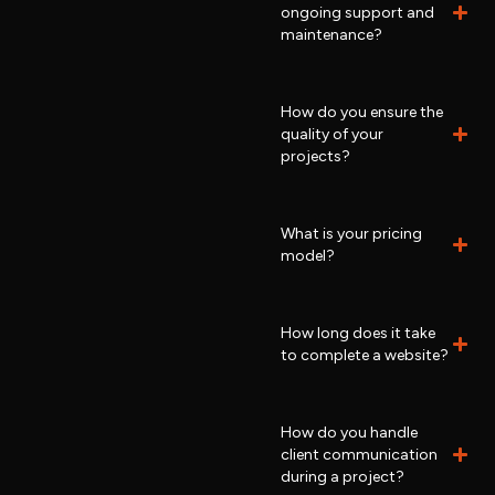
ongoing support and
maintenance?
How do you ensure the
quality of your
projects?
What is your pricing
model?
How long does it take
to complete a website?
How do you handle
client communication
during a project?