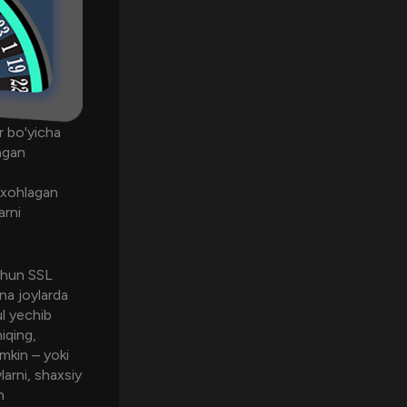
r bo'yicha
angan
 xohlagan
arni
uchun SSL
na joylarda
ul yechib
iqing,
umkin – yoki
larni, shaxsiy
n