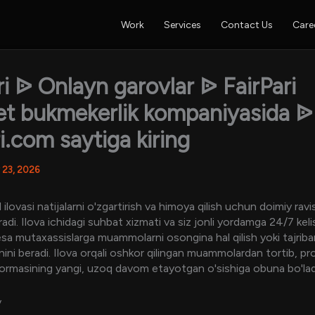
Work
Services
Contact Us
Care
ri ᐉ Onlayn garovlar ᐉ FairPari
et bukmekerlik kompaniyasida ᐉ
ri.com saytiga kiring
 23, 2026
l ilovasi natijalarni o'zgartirish va himoya qilish uchun doimiy rav
radi. Ilova ichidagi suhbat xizmati va siz jonli yordamga 24/7 keli
sa mutaxassislarga muammolarni osongina hal qilish yoki tajriban
nini beradi.
Ilova orqali oshkor qilingan muammolardan tortib, pro
tformasining yangi, uzoq davom etayotgan o'sishiga obuna bo'lad
v