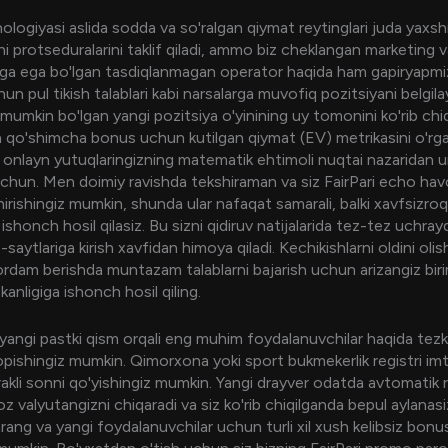
logiyasi aslida sodda va so'ralgan qiymat reytinglari juda yaxsh
i protseduralarini taklif qiladi, ammo biz cheklangan marketing 
ga ega bo'lgan tasdiqlanmagan operator haqida ham gapiryapmiz
un pul tikish talablari kabi narsalarga muvofiq pozitsiyani belgila
mumkin bo'lgan yangi pozitsiya o'yinining uy tomonini ko'rib chi
qo'shimcha bonus uchun kutilgan qiymat (EV) metrikasini o'r
y onlayn yutuqlaringizning matematik ehtimoli nuqtai nazaridan u
uchun. Men doimiy ravishda tekshiraman va siz FairPari echo havo
hirishingiz mumkin, shunda ular nafaqat samarali, balki xavfsizroq 
ishonch hosil qilasiz. Bu sizni qidiruv natijalarida tez-tez uchray
b-saytlariga kirish xavfidan himoya qiladi. Kechikishlarni oldini olis
rdam berishda muntazam talablarni bajarish uchun arizangiz bir
kanligiga ishonch hosil qiling.
yangi pastki qism orqali eng muhim foydalanuvchilar haqida tez
opishingiz mumkin. Qimorxona yoki sport bukmekerlik registri imt
rakli sonni qo'yishingiz mumkin. Yangi drayver odatda avtomatik 
oz valyutangizni chiqaradi va siz ko'rib chiqilganda bepul aylanasiz
rang va yangi foydalanuvchilar uchun turli xil xush kelibsiz bonusl