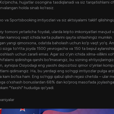
Ko'pincha, hujjatlar osongina tasdiqlanadi va siz tarqatishlarni c
rvalangan holda sinab ko'rasiz.
no va Sportsbooking imtiyozlari va siz aktsiyalarni taklif qilishin
iy tomoni yetarlicha foydali, ularda kripto imkoniyatlari mavjud 
an kamroq vaqt ichida karta pullarini qayta ishlashingiz mumkin.
tgan yangi qimorxona, odatda baholash uchun ko'p vaqt yo'q. 
ti sizga to'rtta joyda 1500 yevrogacha va 150 ta bepul aylanishl
oshlash uchun zararli emas. Agar siz o'yin ichida xilma-xillikni xo
ifalarni qidirishga qarshi bo'lmasangiz, bu sizning ehtiyojlaring
n, ayniqsa Osiyodagi eng yaxshi depozitsiz qimor o'yinlari kompa
larni qidirsangiz. Ha, bu yerdagi eng so'nggi imtiyozlar pulga arzi
da kam bo'lsa ham. Eng so'nggi qabul qilish rejasi chetda – ular m
nga o'xshash bonuslardan 68% dan ko'proq masofada joylashga
hkam "Yaxshi" hududga qo'yadi.
aniyalar