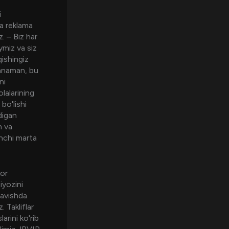
i
va reklama
. – Biz har
ymiz va siz
qishingiz
ganaman, bu
ni
lalarining
bo'lishi
digan
h va
inchi marta
kor
iyozini
ravishda
. Takliflar
arini ko'rib