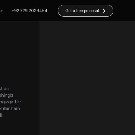
er
+92 329 2029454
Get a free proposal ❯
ishda
shingiz
gizga fikr
fillar ham
i.