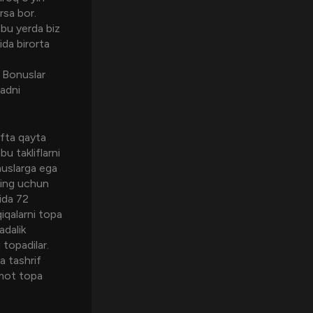
rsa bor.
 bu yerda biz
ida birorta
a Bonuslar
sadni
afta qayta
u takliflarni
onuslarga ega
ning uchun
hida 72
iqalarni topa
adalik
 topadilar.
a tashrif
umot topa