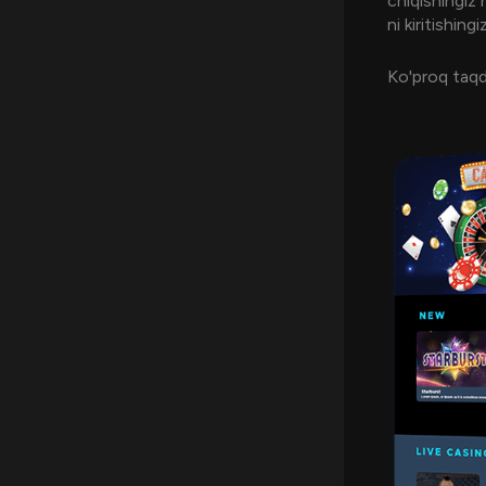
chiqishingiz
ni kiritishin
Ko'proq taqd