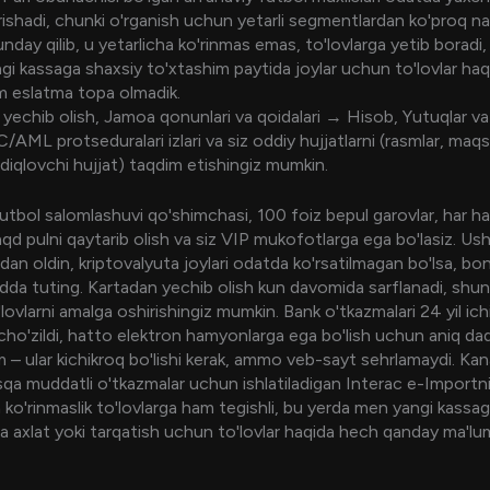
rishadi, chunki o'rganish uchun yetarli segmentlardan ko'proq na
nday qilib, u yetarlicha ko'rinmas emas, to'lovlarga yetib boradi,
gi kassaga shaxsiy to'xtashim paytida joylar uchun to'lovlar haq
 eslatma topa olmadik.
 yechib olish, Jamoa qonunlari va qoidalari → Hisob, Yutuqlar v
/AML protseduralari izlari va siz oddiy hujjatlarni (rasmlar, maq
diqlovchi hujjat) taqdim etishingiz mumkin.
 futbol salomlashuvi qo'shimchasi, 100 foiz bepul garovlar, har h
aqd pulni qaytarib olish va siz VIP mukofotlarga ega bo'lasiz. Ushb
hdan oldin, kriptovalyuta joylari odatda ko'rsatilmagan bo'lsa, b
odda tuting. Kartadan yechib olish kun davomida sarflanadi, shu
o'lovlarni amalga oshirishingiz mumkin. Bank o'tkazmalari 24 yil ic
ho'zildi, hatto elektron hamyonlarga ega bo'lish uchun aniq daq
– ular kichikroq bo'lishi kerak, ammo veb-sayt sehrlamaydi. Kan
isqa muddatli o'tkazmalar uchun ishlatiladigan Interac e-Importni
 ko'rinmaslik to'lovlarga ham tegishli, bu yerda men yangi kassag
 axlat yoki tarqatish uchun to'lovlar haqida hech qanday ma'l