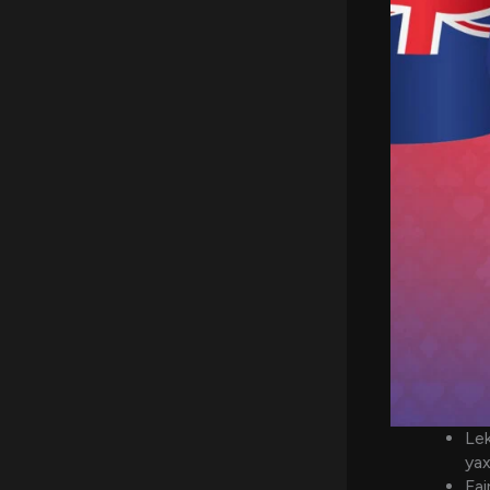
Lek
yax
Fai