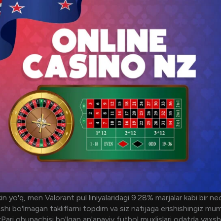
in yo'q, men Valorant pul liniyalaridagi 9.28% marjalar kabi bir n
shi bo'lmagan takliflarni topdim va siz natijaga erishishingiz mum
rPari obunachisi bo'lgan an'anaviy futbol muxlislari odatda yaxsh