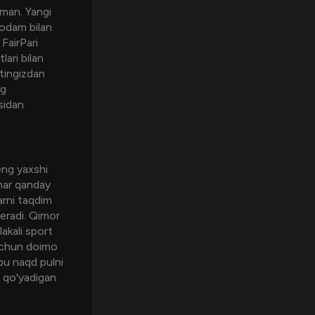
nman. Yangi
 odam bilan
FairPari
lari bilan
ytingizdan
ng
sidan
eng yaxshi
 har qanday
arni taqdim
beradi. Qimor
akali sport
h uchun doimo
 bu naqd pulni
i qo'yadigan