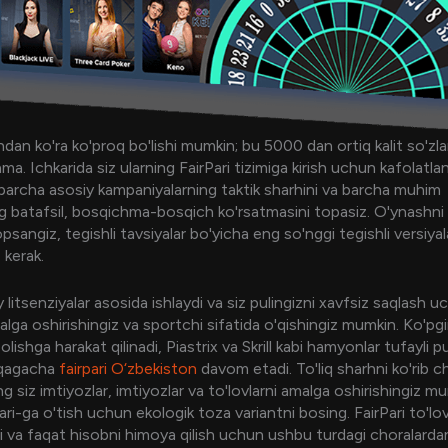
dan ko'ra ko'proq bo'lishi mumkin; bu 5000 dan ortiq kalit so'zla
nma. Ichkarida siz ularning FairPari tizimiga kirish uchun kafolatl
 barcha asosiy kampaniyalarning taktik sharhini va barcha muhim
ng batafsil, bosqichma-bosqich ko'rsatmasini topasiz. O'ynashni
opsangiz, tegishli tavsiyalar bo'yicha eng so'nggi tegishli versiyal
z kerak.
jiy litsenziyalar asosida ishlaydi va siz pulingizni xavfsiz saqlash 
lga oshirishingiz va sportchi sifatida o'qishingiz mumkin. Ko'pgi
olishga harakat qilinadi, Piastrix va Skrill kabi hamyonlar tufayli p
iqagacha
fairpari O‘zbekiston
davom etadi. To'liq sharhni ko'rib ch
 siz imtiyozlar, imtiyozlar va to'lovlarni amalga oshirishingiz m
ari-ga o'tish uchun ekologik toza variantni bosing. FairPari to'lov
i va faqat hisobni himoya qilish uchun ushbu turdagi choralarda