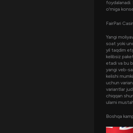
foydalanadi. 
o'rniga konse
FairPari Casi
Yangi moliyav
soat yoki und
yil taqdim e
kelibsiz pake
etadi va bu b
yangi veb-sah
kelishi mumki
uchun variant
variantlar ju
chiqqan shu
ularni musta
Boshqa kamp