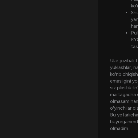
ko'
Shu
yan
ham
Pul
KYC
tas
Ular jozibali
yuklashlar, n
ko'rib chiqis
emasligini y
siz plastik t
martagacha c
olmasam ham 
o'yinchilar q
Bu yetarlicha
buyurganimda
olmadim.