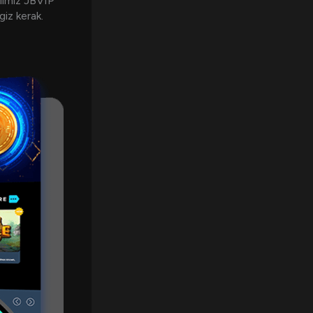
limiz JBVIP
giz kerak.