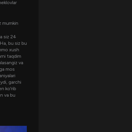
heklovlar
giz mumkin
va siz 24
 Ha, bu siz bu
Ammo xush
arni taqdim
hlasangiz va
izga mos
niyalari
ydi, garchi
en ko'rib
n va bu