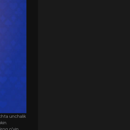
echta unchalik
kin.
iroq o'yin