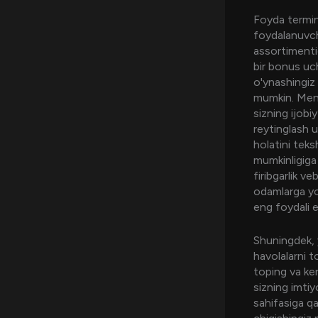
Foyda termino
foydalanuvch
assortimenti
bir bonus uch
o'ynashingiz 
mumkin. Men 
sizning ijobi
reytinglash 
holatini teks
mumkinligiga 
firibgarlik ve
odamlarga yo
eng foydali e
Shuningdek, 
havolalarni t
toping va ke
sizning imtiy
sahifasiga qa