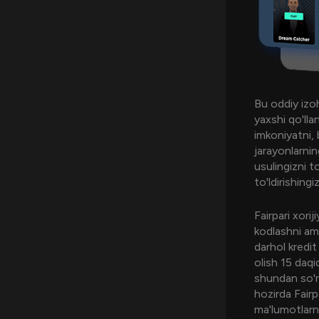
Bu oddiy izoh
yaxshi qo'lla
imkoniyatni,
jarayonlarni
usulingizni t
to'ldirishingi
Fairpari xori
kodlashni ama
darhol kredit 
olish 15 daq
shundan so'ng
hozirda Fairp
ma'lumotlarn