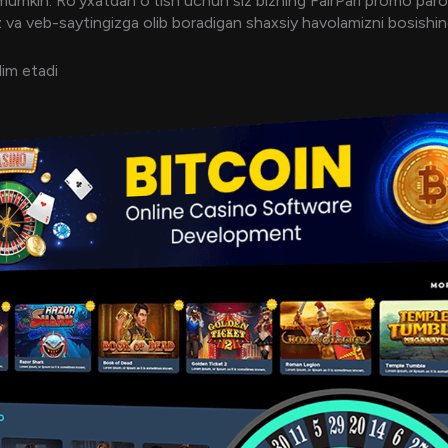
 mumkin. Ro'yxatdan o'tish uchun siz bizning FairPari promo paro
giz va veb-saytingizga olib boradigan shaxsiy havolamizni bosishin
im etadi