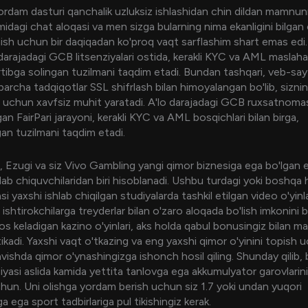
rdam dasturi qanchalik uzluksiz ishlashidan chin dildan mamnu
imidagi chat aloqasi va men sizga bularning nima ekanligini bilgan
ish uchun bir daqiqadan ko'proq vaqt sarflashim shart emas edi. 
 darajadagi GCB litsenziyalari ostida, kerakli KYC va AML maslahat
artibga solingan tuzilmani taqdim etadi. Bundan tashqari, veb-sa
barcha tadqiqotlar SSL shifrlash bilan himoyalangan bo'lib, sizni
iz uchun xavfsiz muhit yaratadi. A'lo darajadagi GCB ruxsatnoma
an FairPari jarayoni, kerakli KYC va AML bosqichlari bilan birga,
an tuzilmani taqdim etadi.
, Ezugi va siz Vivo Gambling yangi qimor biznesiga ega bo'lgan 
shlab chiquvchilaridan biri hisoblanadi. Ushbu turdagi yoki boshqa
i yaxshi ishlab chiqilgan studiyalarda tashkil etilgan video o'yinl
 ishtirokchilarga treyderlar bilan o'zaro aloqada bo'lish imkonini 
 keladigan kazino o'yinlari, aks holda qabul bonusingiz bilan mal
 tikadi. Yaxshi vaqt o'tkazing va eng yaxshi qimor o'yinini topis
ravishda qimor o'ynashingizga ishonch hosil qiling. Shunday qilib,
iyasi aslida kamida yettita tanlovga ega akkumulyator garovlarin
chun. Uni olishga yordam berish uchun siz 1.7 yoki undan yuqori
a ega sport tadbirlariga pul tikishingiz kerak.