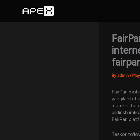
Skip
to
content
FairPa
intern
fairpa
By
admin
/
May
FairPari mobi
yangilanib tu
mumkin, bu e
bildirish imko
FairPari pla
Tezkor to'lo