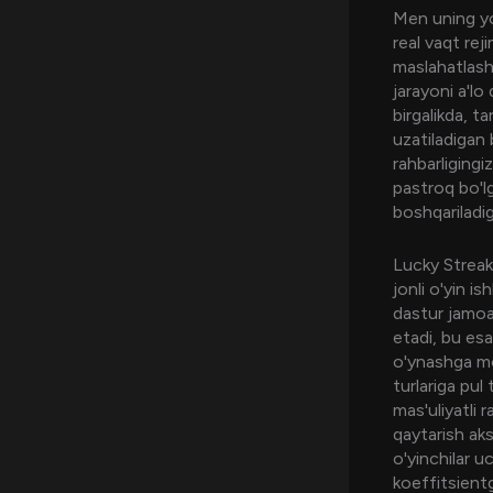
Men uning yo
real vaqt rej
maslahatlash
jarayoni a'lo
birgalikda, t
uzatiladigan 
rahbarliging
pastroq bo'lg
boshqariladig
Lucky Streak
jonli o'yin i
dastur jamoas
etadi, bu esa
o'ynashga mos
turlariga pul
mas'uliyatli 
qaytarish aks
o'yinchilar u
koeffitsientg