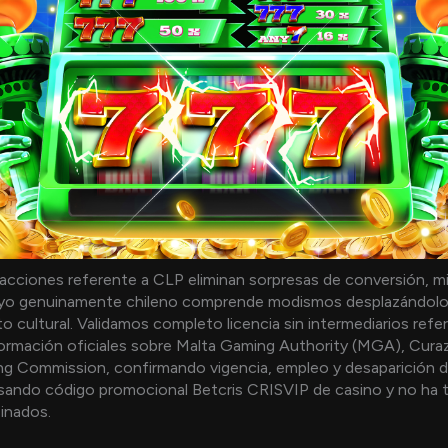
acciones referente a CLP eliminan sorpresas de conversión, m
yo genuinamente chileno comprende modismos desplazándolo 
o cultural. Validamos completo licencia sin intermediarios refe
formación oficiales sobre Malta Gaming Authority (MGA), Cur
g Commission, confirmando vigencia, empleo y desaparición d
sando código promocional Betcris CRISVIP de casino y no ha 
inados.