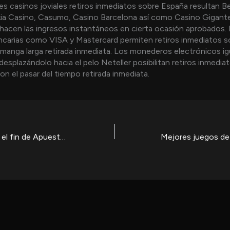
es casinos joviales retiros inmediatos sobre España resultan 
ia Casino, Casumo, Casino Barcelona así­ como Casino Gigant
 hacen las ingresos instantáneos en cierta ocasión aprobados.
ancarias como VISA y Mastercard permiten retiros inmediatos s
manga larga retirada inmediata. Los monederos electrónicos ig
l desplazándolo hacia el pelo Neteller posibilitan retiros inmedi
on el pasar del tiempo retirada inmediata.
Promociones con el fin de Apuestas y no ha transpirado Casino acerca de Chile