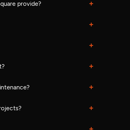
quare provide?
t?
intenance?
rojects?