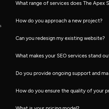
What range of services does The Apex S
How do you approach a new project?
s
Can you redesign my existing website?
What makes your SEO services stand ou
Do you provide ongoing support and ma
How do you ensure the quality of your p
What is your pricing model?