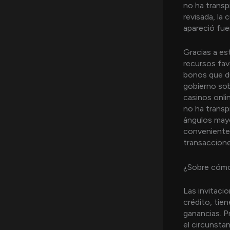
no ha transp
revisada, la
apareció fue
Gracias a es
recursos fav
bonos que du
gobierno sob
casinos onli
no ha transp
ángulos mayo
conveniente s
transaccione
¿Sobre cómo 
Las invitaci
crédito, tie
ganancias. 
el circunsta