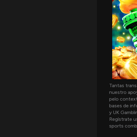
Tantas trans
nuestro apo
pelo context
bases de in
y UK Gamblin
Regístrate u
sports comb