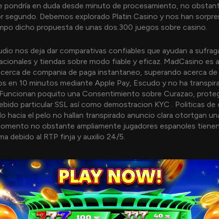
ie pondrí­a en duda desde minuto de procesamiento, no obstan
r segundo. Debemos explorado Platin Casino y nos han sorpre
empo dicho propuesta de unas dos.300 juegos sobre casino.
dio nos deja dar comparativas confiables que ayudan a sufrag
nacionales y tiendas sobre modo fiable y eficaz. MadCasino es 
acerca de compania de paga instantaneo, superando acerca de
iros en 10 minutos mediante Apple Pay, Escudo y no ha transpir
 Funcionan poquito una Consentimiento sobre Curazao, prote
ebido particular SSL así­ como demostracion KYC . Politicas d
o hacia el pelo no hallan transpirado anuncio clara otortgan u
 momento no obstante ampliamente jugadores espanoles tienen
a debido al RTP finja y auxilio 24/5.