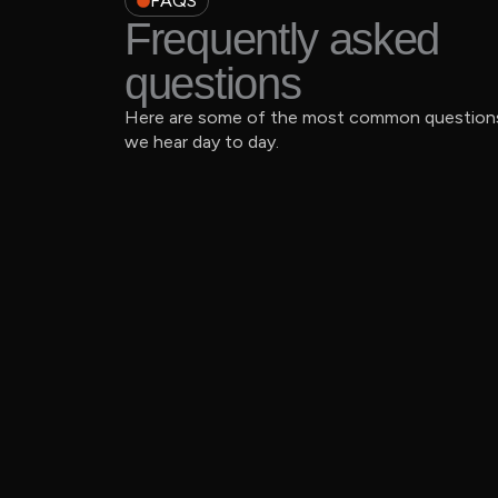
FAQS
Frequently asked
questions
Here are some of the most common question
we hear day to day.