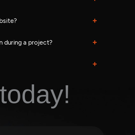
bsite?
 during a project?
today!