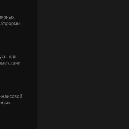
лярных
платформы
усы для
ные акции
финансовой
любых