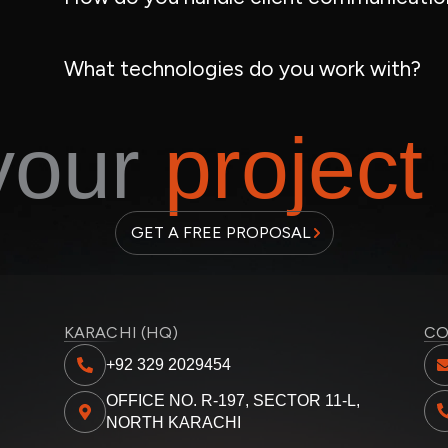
What technologies do you work with?
 your
project
GET A FREE PROPOSAL
KARACHI (HQ)
CO
+92 329 2029454
OFFICE NO. R-197, SECTOR 11-L,
NORTH KARACHI