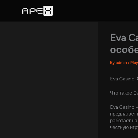
Skip
to
content
Eva C
особ
By
admin
/
May
Eva Casino:
Что такое E
Eva Casino 
предлагает
работает на
честную игр