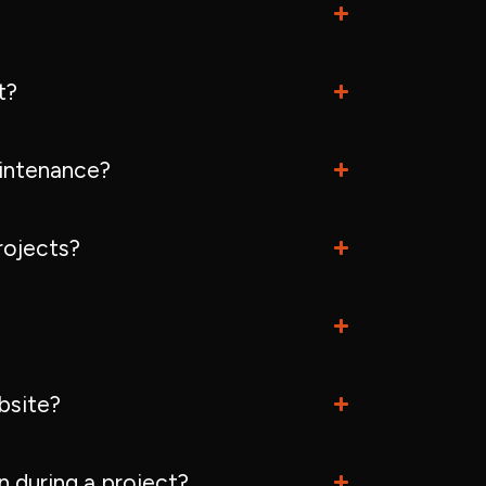
t?
intenance?
rojects?
bsite?
 during a project?