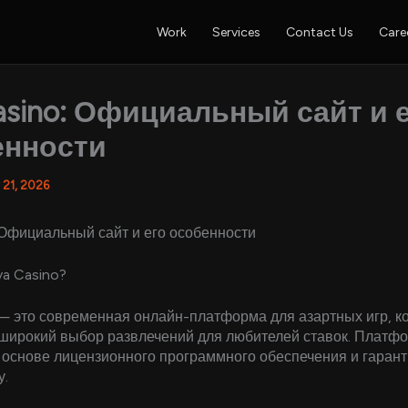
Work
Services
Contact Us
Care
asino: Официальный сайт и 
енности
 21, 2026
 Официальный сайт и его особенности
va Casino?
— это современная онлайн-платформа для азартных игр, к
 широкий выбор развлечений для любителей ставок. Платф
 основе лицензионного программного обеспечения и гарант
у.