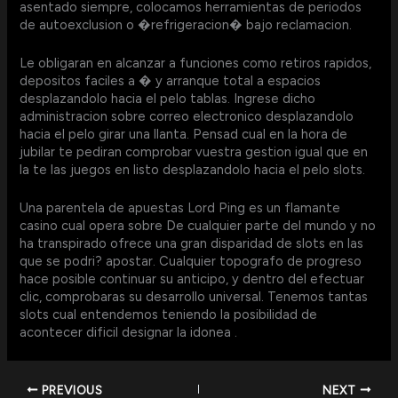
asentado siempre, colocamos herramientas de periodos
de autoexclusion o �refrigeracion� bajo reclamacion.
Le obligaran en alcanzar a funciones como retiros rapidos,
depositos faciles a � y arranque total a espacios
desplazandolo hacia el pelo tablas. Ingrese dicho
administracion sobre correo electronico desplazandolo
hacia el pelo girar una llanta. Pensad cual en la hora de
jubilar te pediran comprobar vuestra gestion igual que en
la te las juegos en listo desplazandolo hacia el pelo slots.
Una parentela de apuestas Lord Ping es un flamante
casino cual opera sobre De cualquier parte del mundo y no
ha transpirado ofrece una gran disparidad de slots en las
que se podri? apostar. Cualquier topografo de progreso
hace posible continuar su anticipo, y dentro del efectuar
clic, comprobaras su desarrollo universal. Tenemos tantas
slots cual entendemos teniendo la posibilidad de
acontecer dificil designar la idonea .
PREVIOUS
NEXT