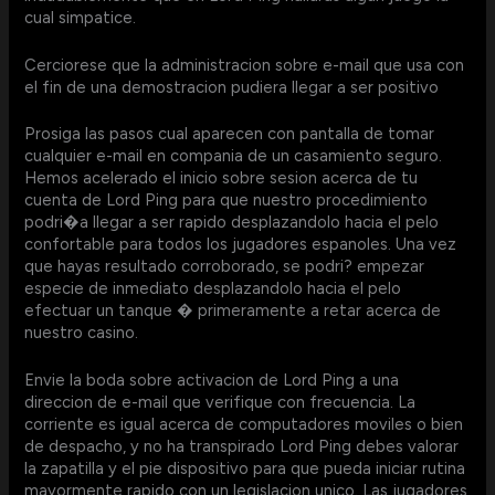
cual simpatice.
Cerciorese que la administracion sobre e-mail que usa con
el fin de una demostracion pudiera llegar a ser positivo
Prosiga las pasos cual aparecen con pantalla de tomar
cualquier e-mail en compania de un casamiento seguro.
Hemos acelerado el inicio sobre sesion acerca de tu
cuenta de Lord Ping para que nuestro procedimiento
podri�a llegar a ser rapido desplazandolo hacia el pelo
confortable para todos los jugadores espanoles. Una vez
que hayas resultado corroborado, se podri? empezar
especie de inmediato desplazandolo hacia el pelo
efectuar un tanque � primeramente a retar acerca de
nuestro casino.
Envie la boda sobre activacion de Lord Ping a una
direccion de e-mail que verifique con frecuencia. La
corriente es igual acerca de computadores moviles o bien
de despacho, y no ha transpirado Lord Ping debes valorar
la zapatilla y el pie dispositivo para que pueda iniciar rutina
mayormente rapido con un legislacion unico. Las jugadores