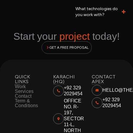
What technologies do
you work with?
Start your
project
today!
GET A FREE PROPOSAL
QUICK
KARACHI
CONTACT
LINKS
(HQ)
APEX
Work
+92 329
HELLO@THE
Services
2029454
Contact
+92 329
Term &
OFFICE
Conditions
2029454
NO. R-
197,
SECTOR
11-L,
NORTH