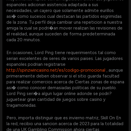
espanoles adiconan asistencia adaptada a sus
necesidades, un cajero que solamente admite eurillos
asi� como sucesos cual destacan las partidos esgrimidas
de la zona. Tu perfil deja cambiar una repeticion a nuestra
amiga la cual se podri�an mover realizan las revisiones de
el realidad, aunque suceden de forma predeterminada
cada 20 minutos.
En ocasiones, Lord Ping tiene requerimientos tal como
serian excelentes de seres de varios paises. Las jugadores
espanoles podrian registrarse
http://spinzwincasino.net/es/codigo-promocional
, aunque
primeramente deben observar si el sitio guarda facultad
para realizar comercios acerca de Ciertas zonas de espana
asi� como conocer demasiadas politicas de su pueblo.
Lord Ping seri�a algun lugar online adonde se podri?
juguetear gran cantidad de juegos sobre casino y
tragamonedas.
Pero, importa distinguir que es invierno matriz, Skill On En
la red, recibio una sancion acerca de 2023 para la totalidad
de una UK Gambling Commission ahora ciertas