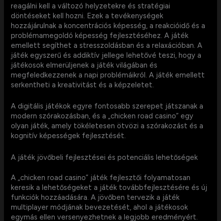
reagálni kell a változó helyzetekre és stratégiai
döntéseket kell hozni. Ezek a tevékenységek
hozzájárulnak a koncentrációs képesség, a reakcióidő és a
problémamegoldó képesség fejlesztéséhez. A játék
emellett segíthet a stresszoldásban és a relaxációban. A
játék egyszerű és addiktív jellege lehetővé teszi, hogy a
játékosok elmerüljenek a játék világában és
megfeledkezzenek a napi problémáikról. A játék emellett
serkentheti a kreativitást és a képzeletet.
A digitális játékok egyre fontosabb szerepet játszanak a
modern szórakozásban, és a „chicken road casino” egy
olyan játék, amely tökéletesen ötvözi a szórakozást és a
kognitív képességek fejlesztését.
A játék jövőbeli fejlesztései és potenciális lehetőségek
A „chicken road casino” játék fejlesztői folyamatosan
keresik a lehetőségeket a játék továbbfejlesztésére és új
funkciók hozzáadására. A jövőben tervezik a játék
multiplayer módjának bevezetését, ahol a játékosok
egymás ellen versenyezhetnek a legjobb eredményért.