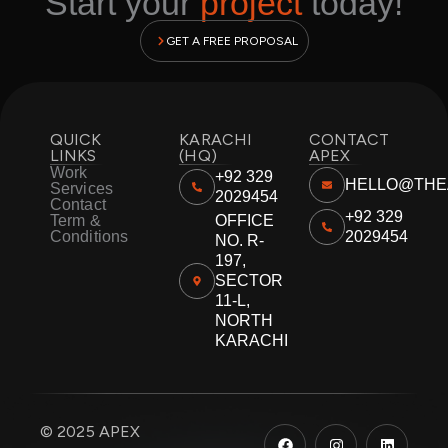
Start your
project
today!
GET A FREE PROPOSAL
QUICK
KARACHI
CONTACT
LINKS
(HQ)
APEX
Work
+92 329
HELLO@THE
Services
2029454
Contact
+92 329
Term &
OFFICE
Conditions
2029454
NO. R-
197,
SECTOR
11-L,
NORTH
KARACHI
F
I
L
© 2025 APEX
a
n
i