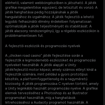
elérhető, valamint webböngészőben is játszható. A játék
grafikai megjelenítése egyszerű, de letisztult és vonzó. A
játék hanghatásai pedig hozzájárulnak a játék
hangulatához és izgalmához. A játék fejlesztői a lehető
legjobb felhasználói élmény érdekében folyamatosan
optimalizálják a játék teljesítményét és stabilitását. A
játék alacsony rendszerigényű, így a régebbi eszközökön is
problémamentesen fut.
A fejlesztői eszközök és programozási nyelvek
A „chicken road casino” játék fejlesztése során a
fejlesztők a legmodernebb eszközöket és programozási
nyelveket használták. A játék alapját a Unity
játékfejlesztő motor képezi, amely számos előnyt kínál a
fejlesztők számára, mint például a gyors prototípus
készítés, a platformfüggetlenség és a nagyméretű
közösség. A játék programozása C nyelven történt, amely
a Unity leginkább használt programozási nyelve. A grafikai
elemek tervezéséhez a Photoshop és az Illustrator
programokat használták, míg a hanghatások
létrehozásához a Audacity programot használták. A