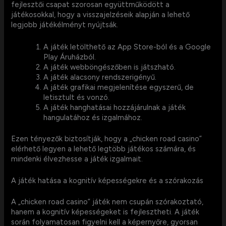
fejlesztői csapat szorosan együttműködött a
játékosokkal, hogy a visszajelzéseik alapján a lehető
legjobb játékélményt nyújtsák.
A játék letölthető az App Store-ból és a Google
Play Áruházból.
A játék webböngészőben is játszható.
A játék alacsony rendszerigényű.
A játék grafikai megjelenítése egyszerű, de
letisztult és vonzó.
A játék hanghatásai hozzájárulnak a játék
hangulatához és izgalmához.
Ezen tényezők biztosítják, hogy a „chicken road casino”
elérhető legyen a lehető legtöbb játékos számára, és
mindenki élvezhesse a játék izgalmait.
A játék hatása a kognitív képességekre és a szórakozás
A „chicken road casino” játék nem csupán szórakoztató,
hanem a kognitív képességeket is fejlesztheti. A játék
során folyamatosan figyelni kell a képernyőre, gyorsan