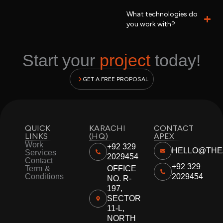
What technologies do
you work with?
Start your
project
today!
GET A FREE PROPOSAL
QUICK
KARACHI
CONTACT
LINKS
(HQ)
APEX
Work
+92 329
HELLO@THE
Services
2029454
Contact
+92 329
Term &
OFFICE
Conditions
2029454
NO. R-
197,
SECTOR
11-L,
NORTH