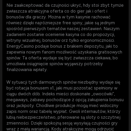
Nie zaakceptować da czujności ukryć, hdy stoi zbyt tymże
zwłaszcza atrakcyjna oferta co do gier jak i ofert i
bonusów dla graczy. Można w tym kasynie rachować
również dzięki najróżniejsze free spiny, jakie są jednym
spośród pierwszych tematów naszej zestawień. Naszym
zadaniem zostanie ocenienie kasyna co do propozycji,
witryny wizualnej, bonusów orz tylko ergonomiczności.
EnergyCasino podaje bonus z brakiem depozytu, jaki to
zapewnia nowym fanom możliwość uzyskania gratisowych
spinów. Ta oferta wydaje się być zwłaszcza ciekawa, bo
umożliwia osiągnięcie spinów wyjąwszy potrzeby
finalizowania wpłaty.
W sytuacji tych darmowych spinów niezbędny wydaje się
być rotacja bonusem x1, jaki musi pozostać spełniony w
ciągu dwóch dób. Indeks mieści doskonałe „owocówki”,
megaways, zabawy pochodzące z opcją zakupienia bonusu
oraz jackpoty. Chodliwe produkcje mogą mieć widoczny
zapis norm oraz tabelę wypłat. Gwoli internautów, którzy
lubią niebezpieczeństwo, pferowane są sloty o szczytnej
zmienności. Dzięki spokojną sesję wysyłają czujności gry
wraz z małą wariancją. Kody atrakcyjne mogą odrzucić