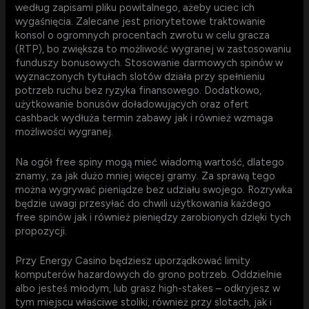
według zapisami pliku powitalnego, ażeby uciec ich
wygaśnięcia. Zalecane jest priorytetowe traktowanie
konsol o ogromnych procentach zwrotu w celu gracza
(RTP), bo zwiększa to możliwość wygranej w zastosowaniu
funduszy bonusowych. Stosowanie darmowych spinów w
wyznaczonych tytułach slotów działa przy spełnieniu
potrzeb ruchu bez ryzyka finansowego. Dodatkowo,
użytkowanie bonusów doładowujących oraz ofert
cashback wydłuża termin zabawy jak i również wzmaga
możliwości wygranej.
Na ogół free spiny mogą mieć wiadomą wartość, dlatego
znamy, za jak dużo mniej więcej gramy. Za sprawą tego
można wygrywać pieniądze bez udziału swojego. Rozrywka
będzie uwagi przesyłać do chwili użytkowania każdego
free spinów jak i również pieniędzy zarobionych dzięki tych
propozycji.
Przy Energy Casino będziesz uporządkować limity
komputerów hazardowych do grono potrzeb. Oddzielnie
albo jesteś młodym, lub grasz high-stakes – odkryjesz w
tym miejscu właściwe stoliki, również przy slotach, jak i