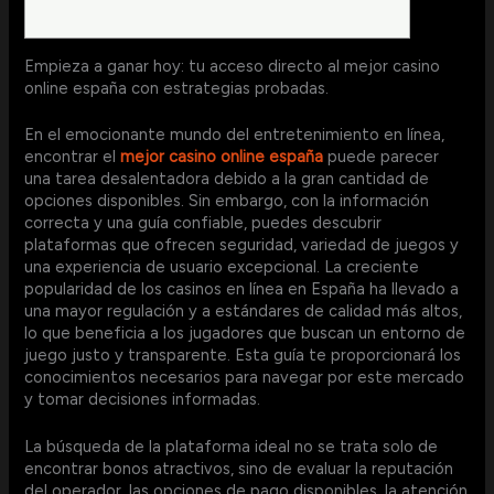
Empieza a ganar hoy: tu acceso directo al mejor casino
online españa con estrategias probadas.
En el emocionante mundo del entretenimiento en línea,
encontrar el
mejor casino online españa
puede parecer
una tarea desalentadora debido a la gran cantidad de
opciones disponibles. Sin embargo, con la información
correcta y una guía confiable, puedes descubrir
plataformas que ofrecen seguridad, variedad de juegos y
una experiencia de usuario excepcional. La creciente
popularidad de los casinos en línea en España ha llevado a
una mayor regulación y a estándares de calidad más altos,
lo que beneficia a los jugadores que buscan un entorno de
juego justo y transparente. Esta guía te proporcionará los
conocimientos necesarios para navegar por este mercado
y tomar decisiones informadas.
La búsqueda de la plataforma ideal no se trata solo de
encontrar bonos atractivos, sino de evaluar la reputación
del operador, las opciones de pago disponibles, la atención