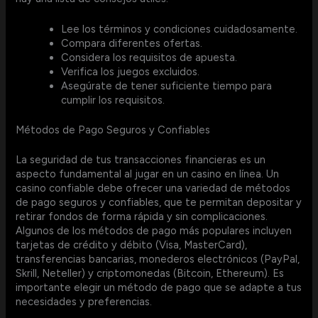
Lee los términos y condiciones cuidadosamente.
Compara diferentes ofertas.
Considera los requisitos de apuesta.
Verifica los juegos excluidos.
Asegúrate de tener suficiente tiempo para
cumplir los requisitos.
Métodos de Pago Seguros y Confiables
La seguridad de tus transacciones financieras es un
aspecto fundamental al jugar en un casino en línea. Un
casino confiable debe ofrecer una variedad de métodos
de pago seguros y confiables, que te permitan depositar y
retirar fondos de forma rápida y sin complicaciones.
Algunos de los métodos de pago más populares incluyen
tarjetas de crédito y débito (Visa, MasterCard),
transferencias bancarias, monederos electrónicos (PayPal,
Skrill, Neteller) y criptomonedas (Bitcoin, Ethereum). Es
importante elegir un método de pago que se adapte a tus
necesidades y preferencias.