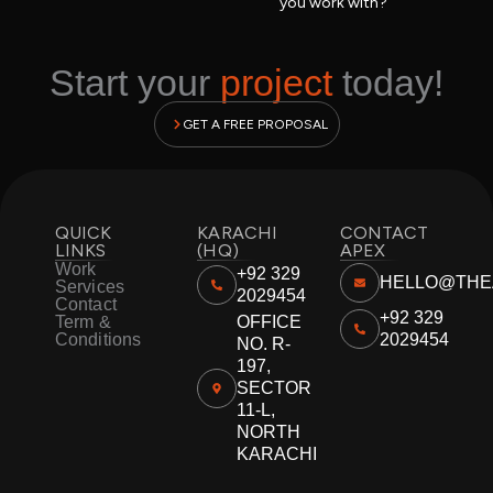
you work with?
Start your
project
today!
GET A FREE PROPOSAL
QUICK
KARACHI
CONTACT
LINKS
(HQ)
APEX
Work
+92 329
HELLO@THE
Services
2029454
Contact
+92 329
Term &
OFFICE
Conditions
2029454
NO. R-
197,
SECTOR
11-L,
NORTH
KARACHI