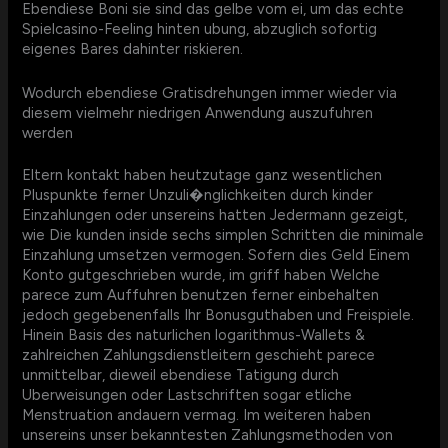
Ebendiese Boni sie sind das gelbe vom ei, um das echte
Spielcasino-Feeling hinten ubung, abzuglich sofortig
eigenes Bares dahinter riskieren.
Wodurch ebendiese Gratisdrehungen immer wieder via
diesem vielmehr niedrigen Anwendung auszufuhren
werden
Eltern kontakt haben heutzutage ganz wesentlichen
Pluspunkte ferner Unzuli�nglichkeiten durch kinder
Einzahlungen oder unsereins hatten Jedermann gezeigt,
wie Die kunden inside sechs simplen Schritten die minimale
Einzahlung umsetzen vermogen. Sofern dies Geld Einem
Konto gutgeschrieben wurde, im griff haben Welche
parece zum Auffuhren benutzen ferner einbehalten
jedoch gegebenenfalls Ihr Bonusguthaben und Freispiele.
Hinein Basis des naturlichen logarithmus-Wallets &
zahlreichen Zahlungsdienstleitern geschieht parece
unmittelbar, dieweil ebendiese Tatigung durch
Uberweisungen oder Lastschriften sogar etliche
Menstruation andauern vermag. Im weiteren haben
unsereins unser bekanntesten Zahlungsmethoden von