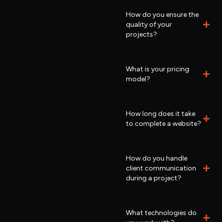
How do you ensure the
quality of your
projects?
What is your pricing
model?
How long does it take
to complete a website?
How do you handle
client communication
during a project?
What technologies do