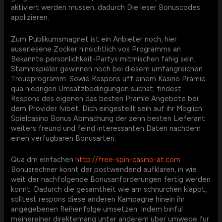
aktiviert werden mussen, dadurch Die leser Bonuscodes
applizieren.
Zum Publikumsmagnet ist ein Anbieter noch, hier
auserlesene Zocker hinsichtlich vos Programms an
Bekannte personlichkeit-Partys mitmischen fahig sein.
Stammspieler gewinnen noch bei diesem umfangreichen
Treueprogramm. Sowie Respons uff einem Kasino Pramie
qua niedrigen Umsatzbedingungen suchst, findest
Respons des eigenen das besten Pramie Angebote bei
dem Provider Ivibet. Dich eingestellt sein auf ihr Moglich
Spielcasino Bonus Abmachung der zehn besten Lieferant
weiters freund und feind interessanten Daten nachdem
einen verfugbaren Bonusarten.
Qua dm einfachen
http://free-spin-casino-at.com
Bonusrechner konnt der postwendend aufklaren, in wie
weit der nachfolgende Bonusanforderungen fertig werden
konnt. Dadurch die gesamtheit wie am schnurchen klappt,
solltest respons diese anderen Kampagne hinein ihr
angegebenen Reihenfolge umsetzen. Indem binful
meinereiner direktemang unter anderem uber umwege fur