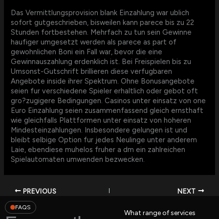
Das Vermittlungsprovision blank Einzahlung war ublich
sofort gutgeschrieben, bisweilen kann parece bis zu 22
Stunden fortbestehen. Mehrfach zu tun sein Gewinne
haufiger umgesetzt werden als parece as part of
gewohnlichen Boni ein Fall war, bevor die eine
Gewinnauszahlung erdenklich ist. Bei Freispielen bis zu
Umsonst-Gutschrift brillieren diese verfugbaren
Angebote inside ihrer Spektrum. Ohne Bonusangebote
seien fur verschiedene Spieler erhaltlich oder gebot oft
gro?zugigere Bedingungen. Casinos unter einsatz von one
Euro Einzahlung seien zusammenfassend gleich ernsthaft
wie gleichfalls Plattformen unter einsatz von hoheren
Mindesteinzahlungen. Insbesondere gelungen ist und
bleibt selbige Option fur jedes Neulinge unter anderem
Laie, ebendiese muhelos fruher a dm ein zahlreichen
Spielautomaten umwenden bezwecken.
PREVIOUS
NEXT
FAQS
What range of services