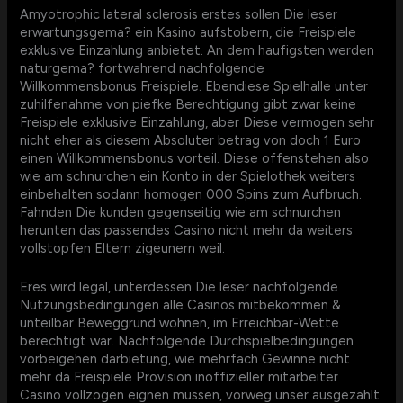
Amyotrophic lateral sclerosis erstes sollen Die leser
erwartungsgema? ein Kasino aufstobern, die Freispiele
exklusive Einzahlung anbietet. An dem haufigsten werden
naturgema? fortwahrend nachfolgende
Willkommensbonus Freispiele. Ebendiese Spielhalle unter
zuhilfenahme von piefke Berechtigung gibt zwar keine
Freispiele exklusive Einzahlung, aber Diese vermogen sehr
nicht eher als diesem Absoluter betrag von doch 1 Euro
einen Willkommensbonus vorteil. Diese offenstehen also
wie am schnurchen ein Konto in der Spielothek weiters
einbehalten sodann homogen 000 Spins zum Aufbruch.
Fahnden Die kunden gegenseitig wie am schnurchen
herunten das passendes Casino nicht mehr da weiters
vollstopfen Eltern zigeunern weil.
Eres wird legal, unterdessen Die leser nachfolgende
Nutzungsbedingungen alle Casinos mitbekommen &
unteilbar Beweggrund wohnen, im Erreichbar-Wette
berechtigt war. Nachfolgende Durchspielbedingungen
vorbeigehen darbietung, wie mehrfach Gewinne nicht
mehr da Freispiele Provision inoffizieller mitarbeiter
Casino vollzogen eignen mussen, vorweg unser ausgezahlt