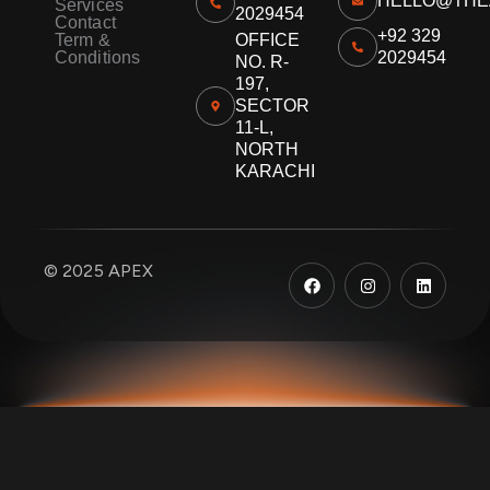
HELLO@THE
Services
2029454
Contact
+92 329
Term &
OFFICE
Conditions
2029454
NO. R-
197,
SECTOR
11-L,
NORTH
KARACHI
F
I
L
© 2025 APEX
a
n
i
c
s
n
e
t
k
b
a
e
o
g
d
o
r
i
k
a
n
m