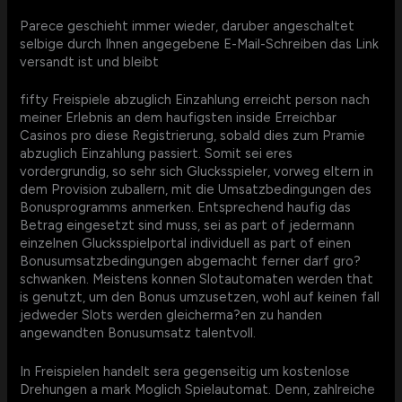
Parece geschieht immer wieder, daruber angeschaltet
selbige durch Ihnen angegebene E-Mail-Schreiben das Link
versandt ist und bleibt
fifty Freispiele abzuglich Einzahlung erreicht person nach
meiner Erlebnis an dem haufigsten inside Erreichbar
Casinos pro diese Registrierung, sobald dies zum Pramie
abzuglich Einzahlung passiert. Somit sei eres
vordergrundig, so sehr sich Glucksspieler, vorweg eltern in
dem Provision zuballern, mit die Umsatzbedingungen des
Bonusprogramms anmerken. Entsprechend haufig das
Betrag eingesetzt sind muss, sei as part of jedermann
einzelnen Glucksspielportal individuell as part of einen
Bonusumsatzbedingungen abgemacht ferner darf gro?
schwanken. Meistens konnen Slotautomaten werden that
is genutzt, um den Bonus umzusetzen, wohl auf keinen fall
jedweder Slots werden gleicherma?en zu handen
angewandten Bonusumsatz talentvoll.
In Freispielen handelt sera gegenseitig um kostenlose
Drehungen a mark Moglich Spielautomat. Denn, zahlreiche