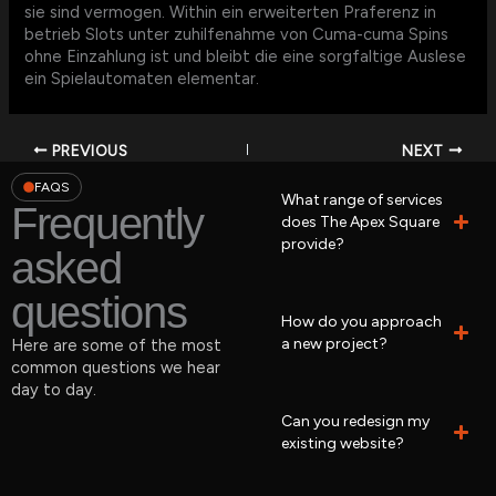
sie sind vermogen. Within ein erweiterten Praferenz in
betrieb Slots unter zuhilfenahme von Cuma-cuma Spins
ohne Einzahlung ist und bleibt die eine sorgfaltige Auslese
ein Spielautomaten elementar.
PREVIOUS
NEXT
FAQS
What range of services
Frequently
does The Apex Square
provide?
asked
questions
How do you approach
a new project?
Here are some of the most
common questions we hear
day to day.
Can you redesign my
existing website?