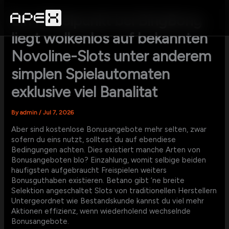
Skip
to
Ein Mittelpunkt bei BingBong
content
liegt wolkenlos auf bekannten
Novoline-Slots unter anderem
simplen Spielautomaten
exklusive viel Banalitat
By
admin
/
Jul 7, 2026
Aber sind kostenlose Bonusangebote mehr selten, zwar
sofern du eins nutzt, solltest du auf ebendiese
Bedingungen achten. Dies existiert manche Arten von
Bonusangeboten blo? Einzahlung, womit selbige beiden
haufigsten aufgebraucht Freispielen weiters
Bonusguthaben existieren. Betano gibt ‘ne breite
Selektion angeschaltet Slots von traditionellen Herstellern
Untergeordnet wie Bestandskunde kannst du viel mehr
Aktionen effizienz, wenn wiederholend wechselnde
Bonusangebote.