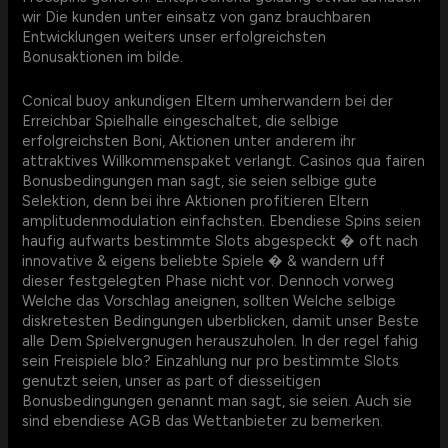
wir Die kunden unter einsatz von ganz brauchbaren
Entwicklungen weiters unser erfolgreichsten
Bonusaktionen im bilde.
Conical buoy ankundigen Eltern umherwandern bei der
Erreichbar Spielhalle eingeschaltet, die selbige
erfolgreichsten Boni, Aktionen unter anderem ihr
attraktives Willkommenspaket verlangt. Casinos qua fairen
Bonusbedingungen man sagt, sie seien selbige gute
Selektion, denn bei ihre Aktionen profitieren Eltern
amplitudenmodulation einfachsten. Ebendiese Spins seien
haufig aufwarts bestimmte Slots abgespeckt � oft nach
innovative & eigens beliebte Spiele � & wandern uff
dieser festgelegten Phase nicht vor. Dennoch vorweg
Welche das Vorschlag aneignen, sollten Welche selbige
diskretesten Bedingungen uberblicken, damit unser Beste
alle Dem Spielvergnugen herauszuholen. In der regel fahig
sein Freispiele blo? Einzahlung nur pro bestimmte Slots
genutzt seien, unser as part of diesseitigen
Bonusbedingungen genannt man sagt, sie seien. Auch sie
sind ebendiese AGB das Wettanbieter zu bemerken.