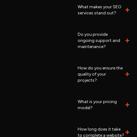
What makes your SEO
services stand out?
Do you provide
ongoing support and
maintenance?
How do you ensure the
quality of your
projects?
What is your pricing
model?
How long does it take
to complete a website?