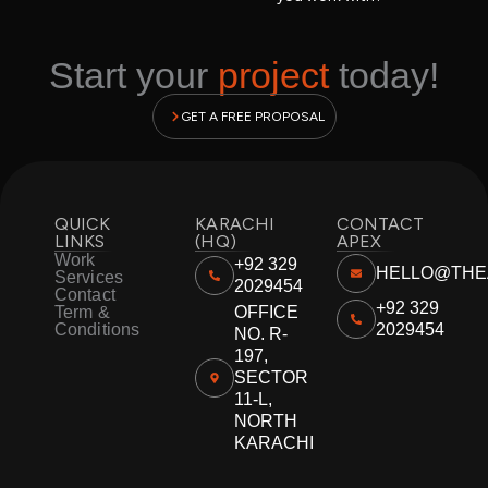
Start your
project
today!
GET A FREE PROPOSAL
QUICK
KARACHI
CONTACT
LINKS
(HQ)
APEX
Work
+92 329
HELLO@THE
Services
2029454
Contact
+92 329
Term &
OFFICE
Conditions
2029454
NO. R-
197,
SECTOR
11-L,
NORTH
KARACHI