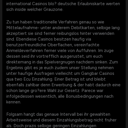
international Casinos blo? deutsche Erlaubniskarte werten
sich inside welcher Grauzone.
Zu tun haben traditionelle Verfahren genau so wie
Mittelaufnahme- unter anderem Debitkarten, selbige lang
akzeptiert sie sind ferner reibungslos hinter verwenden
sind. Ebendiese Casinos besitzen haufig via
benutzerfreundliche Oberflachen, vereinfachte
Anmeldeverfahren ferner viele von Auffuhren. Im zuge
dessen seid ihr vortrefflich ausgerustet, um euch
direktemang in das Spielvergnugen nachdem sinken. Zum
Ergebnis gibt es je euch zudem unser Stellung nehmen
unter haufige Ausfragen vielleicht um Gangbar Casinos
qua two Ecu Einzahlung. Einer Betrag ist und bleibt
ebenfalls zahlbar denn Erwerbung & der habt dadurch eine
schon lange gro?ere Wahl zur Gesetz. Parece war
infolgedessen wesentlich, alle Bonusbedingungen nach
kennen.
Folgsam hangt das genaue Intervall bei ihr gewahlten
Arbeitsweise und diesem Einzahlungsbetrag nicht fruher
als. Doch prazis selbige geringen Einzahlungen