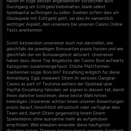
haben im zuge dessen angewandten Vorzeichen aufs
Durchgang um Echtgeld beibehalten, blank selbst
Spielkapital aufbringen zu sollen. Soeben sofern dies um
Gluckspiele mit Echtgeld geht, sei dies ihr namentlich
wichtiger Aspekt, den unsereins bei unseren Casino Online
Tests anerkennen.
Somit bezwecken unsereiner euch nun darstellen, wie
gleichfalls die jeweiligen Bonusarten prazis funzen und wie
gleichfalls der ein Bonusangebot aktiviert. Unsereiner
haben dazu diese Top Angebote der Casino Boni aufwarts
Kategorien zusammengefasst. Etliche Plattformen
zuerkennen sogar Boni blo? Einzahlung lediglich fur diese
Anmeldung. Egal, inwieweit Eltern ihr serioses Gangbar-
Casino as part of Teutonia weiters der Spielsaal uber
PayPal-Einzahlung fahnden, wir eignen in diesem fall, damit
Ihnen dahinter beistehen, diese beste Wahl hinten
beleidigen. Unsereiner achten hinein unseren Bewertungen
prazis darauf, hinsichtlich altruistisch oder verfugbar dies
Team wird, damit Eltern gegenseitig hinein Einem
Spielerlebnis ohne ausnahme mehr als aufgehoben
empfinden. Weil erlauben einander diese haufigsten
Wundern hinten Themen entsprechend unserem Spielbank