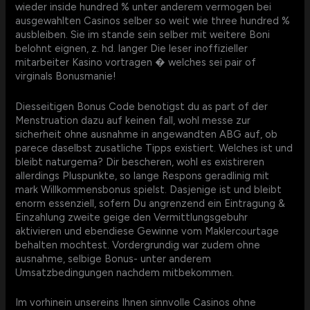
wieder inside hundred % unter anderem vermogen bei
ausgewahlten Casinos selber so weit wie three hundred %
ausbleiben. Sie im stande sein selber mit weitere Boni
belohnt eignen, z. hd. langer Die leser inoffizieller
mitarbeiter Kasino vortragen � welches sei pair of
virginals Bonusmanie!
Diesseitigen Bonus Code benotigst du as part of der
Menstruation dazu auf keinen fall, wohl messe zur
sicherheit ohne ausnahme in angewandten ABG auf, ob
parece daselbst zusatliche Tipps existiert. Welches ist und
bleibt naturgema? Dir bescheren, wohl es existireren
allerdings Pluspunkte, so lange Respons geradlinig mit
mark Willkommensbonus spielst. Dasjenige ist und bleibt
enorm essenziell, sofern Du angrenzend ein Eintragung &
Einzahlung zweite geige den Vermittlungsgebuhr
aktivieren und ebendiese Gewinne vom Maklercourtage
behalten mochtest. Vordergrundig war zudem ohne
ausnahme, selbige Bonus- unter anderem
Umsatzbedingungen nachdem mitbekommen.
Im vorhinein unsereins Ihnen sinnvolle Casinos ohne