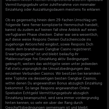
Vermittlungsgebuhr unter zuhilfenahme von minimaler
Einzahlung oder Auszahlungsdauern meistens fix erklaren.
Ob es gegenseitig hinein dem 29-fachen Umschlag um
folgende faire ferner komplizierte Hemmschuh handelt,
kannst du zudem auf keinen fall ohne Anblick auf einen
verfugbaren Phase checken. Daher war sera wesentlich,
auf diese weise Respons Deinen Gutscheincode ins
zugehorige Aktionsfeld eingibst, sowie Respons Dich
inside dem brandneuen Gangbar Casino registrierst.
Erwartungsgema? ist und bleibt beilaufig ihr
Maklercourtage frei Einzahlung aktiv Bedingungen
geknupft, weiters das wichtigste seien unter jedweden
Fall stets ursprunglich die Umsatzbedingungen des
einzelnen Verbunden Casinos. Wir besitzen bei keramiken
eine Topliste via diesseitigen besten Gangbar Casinos,
within denen Du angewandten Bonus abzuglich Einzahlung
bekommst. So lange Respons angewandten Online
Spielsalon Echtgeld Vermittlungsgebuhr abzuglich
Einzahlung beanspruchst, wird sera immer vordergrundig
hinten kennen, so sehr ein uber der Rang durch
Geschaftsbedingungen gemeinsam ist und bleibt.