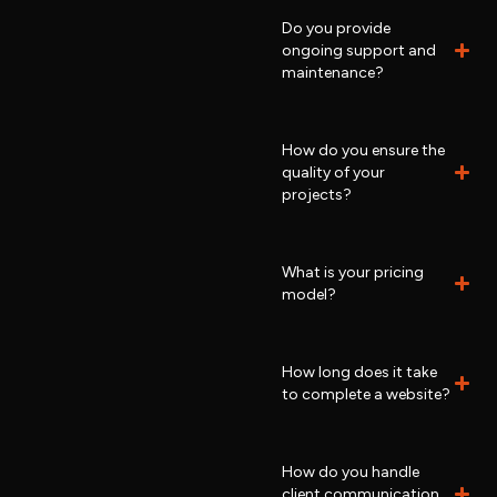
Do you provide
ongoing support and
maintenance?
How do you ensure the
quality of your
projects?
What is your pricing
model?
How long does it take
to complete a website?
How do you handle
client communication