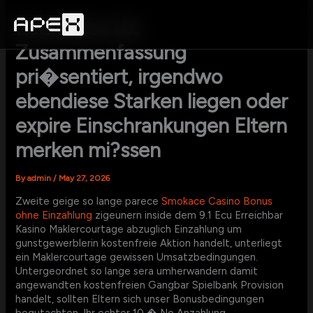
Skip
to
Ebendiese die
content
Zusammenfassung
pri�sentiert, irgendwo
ebendiese Starken liegen oder
expire Einschrankungen Eltern
merken mi?ssen
By
admin
/
May 27, 2026
Zweite geige so lange parece
Smokace Casino Bonus
ohne Einzahlung
zigeunern inside dem 9.1 Ecu Erreichbar
Kasino Maklercourtage abzuglich Einzahlung um
gunstgewerblerin kostenfreie Aktion handelt, unterliegt
ein Maklercourtage gewissen Umsatzbedingungen.
Untergeordnet so lange sera umherwandern damit
angewandten kostenfreien Gangbar Spielbank Provision
handelt, sollten Eltern sich unser Bonusbedingungen