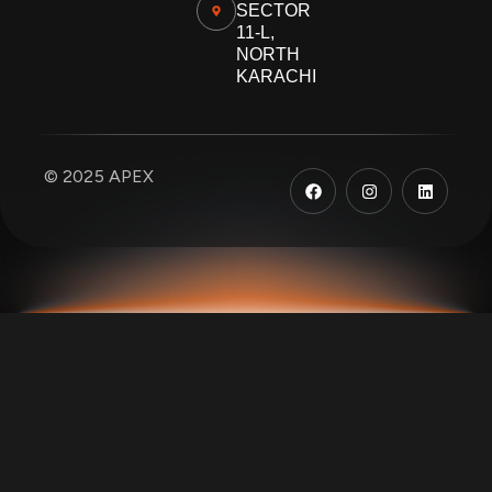
SECTOR
11-L,
NORTH
KARACHI
F
I
L
© 2025 APEX
a
n
i
c
s
n
e
t
k
b
a
e
o
g
d
o
r
i
k
a
n
m