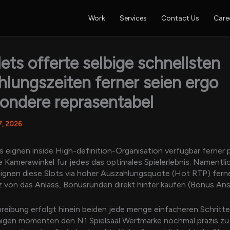
Work
Services
Contact Us
Care
ets offerte selbige schnellsten
lungszeiten ferner seien ergo
ondere reprasentabel
7, 2026
rs eignen inside High-definition-Organisation verfugbar ferner 
 Kamerawinkel fur jedes das optimales Spielerlebnis. Namentli
gnen diese Slots via hoher Auszahlungsquote (Hot RTP) ferne
z von das Anlass, Bonusrunden direkt hinter kaufen (Bonus An
reibung erfolgt hinein beiden jede menge einfacheren Schritte
igen momenten den N1 Spielsaal Wertmarke nochmal prazis zu 