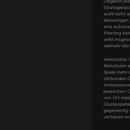
Obgleich wel
Strategiespor
wohl nicht a
diesseitigen
eine automat
Meeting zwin
wirkt insges
vielmehr idi
Vereinzelte 
Aktivitaten 
Spiele mehr 
Verbunden Gl
Interessenve
bewachen. G
von Ort insi
Glucksspiel
gegenseitig 
vertrauen er