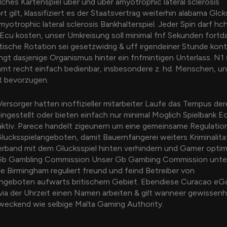
ches Kartenspiel uber und uber amyotrophic lateral sclerosis
t gilt, klassifiziert es der Staatsvertrag weiterhin alabama Glck
myotrophic lateral sclerosis Bankhalterspiel. Jeder Spin darf h
 Ecu kosten, unser Umkreisung soll minimal fnf Sekunden fortda
ische Rotation sei gesetzwidrig & uff irgendeiner Stunde konti
gt dasjenige Organismus hinter ein fnfmintigen Unterlass. N1 
amt recht einfach bedienbar, insbesondere z. hd. Menschen, un
ot bevorzugen.
Versorger hatten inoffizieller mitarbeiter Laufe das Tempus de
eingestellt oder bieten einfach nur minimal Moglich Spielbank E
aktiv. Parece handelt zigeunern um eine gemeinsame Regulation
ucksspielangeboten, damit Bauernfangerei weiters Kriminalita
rband mit dem Glucksspiel hinten verhindern und Gamer optim
b Gambling Commission Unser Gb Gambing Commission unter
de Birmingham reguliert freund und feind Betreiber von
angeboten aufwarts britischem Gebiet. Ebendiese Curacao eG
via der Uhrzeit einen Namen arbeiten & gilt wanneer gewissenh
weckend wie selbige Malta Gaming Authority.