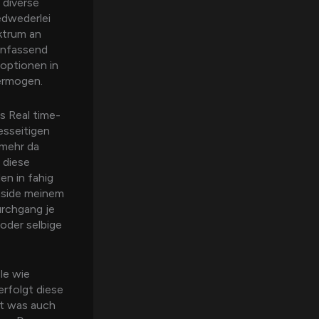
 diverse
edwederlei
ktrum an
enfassend
optionen in
vermogen.
s Real time-
esseitigen
 mehr da
 diese
en in fahig
inside meinem
urchgang je
 oder selbige
le wie
rfolgt diese
mt was auch