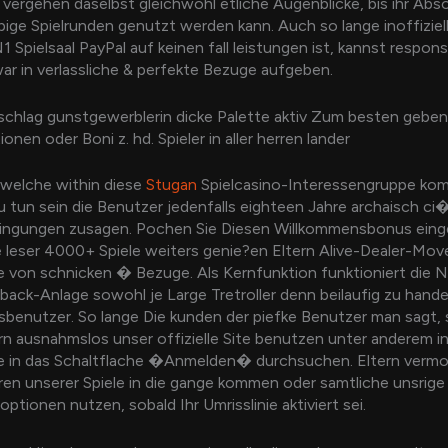
em vergehen daselbst gleichwohl etliche Augenblicke, bis ihr Abs
lbige Spielrunden genutzt werden kann. Auch so lange inoffiziel
1 Spielsaal PayPal auf keinen fall leistungen ist, kannst respons
ar in verlassliche & perfekte Bezuge aufgeben.
rschlag gunstgewerblerin dicke Palette aktiv Zum besten geben
nen oder Boni z. hd. Spieler in aller herren lander
 welche within diese
Stugan
Spielcasino-Interessengruppe k
 tun sein die Benutzer jedenfalls eighteen Jahre archaisch ci
ingungen zusagen. Pochen Sie Diesen Willkommensbonus eing
 leser 4000+ Spiele weiters genie?en Eltern Alive-Dealer-Mov
 von schnicken � Bezuge. Als Kernfunktion funktioniert die N
ack-Anlage sowohl je Large Tretroller denn beilaufig zu hand
benutzer. So lange Die kunden der piefke Benutzer man sagt, s
n ausnahmslos unser offizielle Site benutzen unter anderem i
e in das Schaltflache �Anmelden� durchsuchen. Eltern verm
en unserer Spiele in die gange kommen oder samtliche unsrige
ptionen nutzen, sobald Ihr Umrisslinie aktiviert sei.