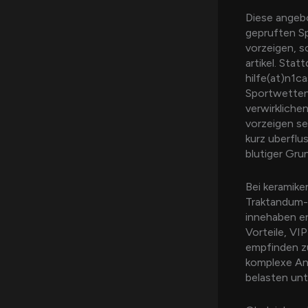
Diese angebo
gepruften Sp
vorzeigen, s
artikel. Sta
hilfe(at)n1c
Sportwetten
verwirkliche
vorzeigen s
kurz uberflu
blutiger Gru
Bei keramike
Traktandum-R
innehaben er
Vorteile, VI
empfinden zu
komplexe An
belasten unt