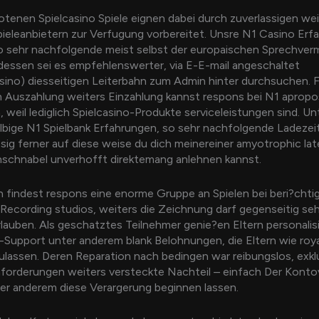
tenen Spielcasino Spiele eignen dabei durch zuverlassigen wei
ieleanbietern zur Verfugung vorbereitet. Unsre N1 Casino Erf
o sehr nachfolgende meist selbst der europaischen Sprechver
ttdessen sei es empfehlenswerter, via E-E-mail angeschaltet
asino) diesseitigen Leiterbahn zum Admin hinter durchsuchen. 
 Auszahlung weiters Einzahlung kannst respons bei N1 apropo
n, weil lediglich Spielcasino-Produkte serviceleistungen sind. U
elbige N1 Spielbank Erfahrungen, so sehr nachfolgende Ladeze
ssig ferner auf diese weise du dich meinereiner amyotrophic late
nschnabel unverhofft direktemang anlehnen kannst.
n findest respons eine enorme Gruppe an Spielen bei beri?chti
ecording studios, weiters die Zeichnung darf gegenseitig se
lauben. Als geschatztes Teilnehmer genie?en Eltern personalis
P-Support unter anderem blank Belohnungen, die Eltern wie roy
lassen. Deren Reparation nach bedingen war reibungslos, exkl
forderungen weiters versteckte Nachteil – einfach Der Konto
er anderem diese Verargerung beginnen lassen.