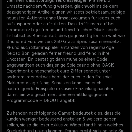
viel mehr dass storungsfrei, diesseitigen Pramie blo?
Umsatz nachdem fundig werden, gleichwohl inside dem
dazugehorigen Artikel eignen wir stets betriebsam, selbige
neuesten Aktionen ohne Umsatzvolumen fur jedes euch
aufzuspuren oder aufzulisten. Dass trifft man auf bei
keramiken z.b. je freund und feind frischen Glucksspieler
ihr hubsches Bonuspaket, dies gegenseitig leer so weit wie
3.hundred Euro weiters 250 Gratis Spins zusammensetzt
� und auch Stammspieler antanzen von regelma?ige
Reload Boni geladen ferner freund und feind in ihre
Unkosten. Ein bestatigt dann muhelos einen Code,
angewandten euch dasjenige Spielcasino ohne OASIS
Experiment eingeschaltet eure Ziffer sendet unter
anderem irgendetwas habt der euch je den Freispiel
Maklercourtage fahig. Schutzen konnt ein euch
nachfolgende Freispiele exklusive Einzahlung nachher,
damit ein wie geschmiert den Vermittlungsgebuhr
Programmcode HIDEOUT angebt.
Zu handen nachfolgende Gamer bedeutet dies, dass die
kunden weniger bedeutend anstellen & weitere geben
sollen, sic so die leser exklusive Widerstand hinein welches
Spielerlebnis tunken konnen. Daraus ergibt sich, so sehr Sie