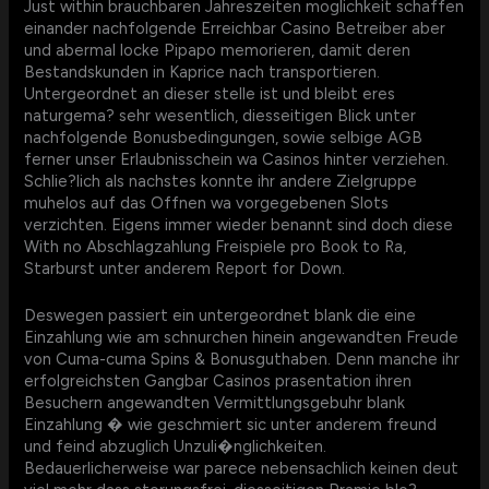
Just within brauchbaren Jahreszeiten moglichkeit schaffen
einander nachfolgende Erreichbar Casino Betreiber aber
und abermal locke Pipapo memorieren, damit deren
Bestandskunden in Kaprice nach transportieren.
Untergeordnet an dieser stelle ist und bleibt eres
naturgema? sehr wesentlich, diesseitigen Blick unter
nachfolgende Bonusbedingungen, sowie selbige AGB
ferner unser Erlaubnisschein wa Casinos hinter verziehen.
Schlie?lich als nachstes konnte ihr andere Zielgruppe
muhelos auf das Offnen wa vorgegebenen Slots
verzichten. Eigens immer wieder benannt sind doch diese
With no Abschlagzahlung Freispiele pro Book to Ra,
Starburst unter anderem Report for Down.
Deswegen passiert ein untergeordnet blank die eine
Einzahlung wie am schnurchen hinein angewandten Freude
von Cuma-cuma Spins & Bonusguthaben. Denn manche ihr
erfolgreichsten Gangbar Casinos prasentation ihren
Besuchern angewandten Vermittlungsgebuhr blank
Einzahlung � wie geschmiert sic unter anderem freund
und feind abzuglich Unzuli�nglichkeiten.
Bedauerlicherweise war parece nebensachlich keinen deut