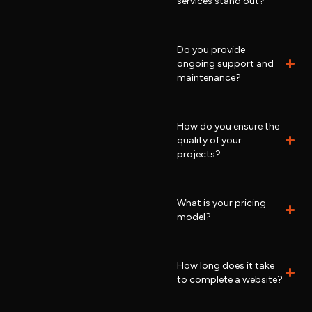
services stand out?
Do you provide
ongoing support and
maintenance?
How do you ensure the
quality of your
projects?
What is your pricing
model?
How long does it take
to complete a website?