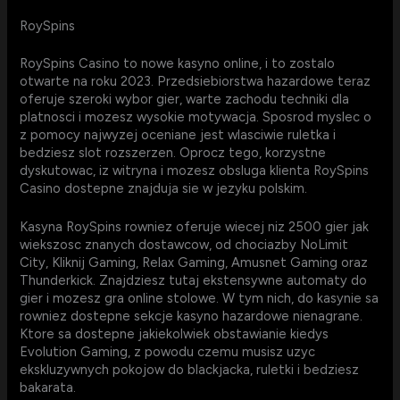
RoySpins
RoySpins Casino to nowe kasyno online, i to zostalo
otwarte na roku 2023. Przedsiebiorstwa hazardowe teraz
oferuje szeroki wybor gier, warte zachodu techniki dla
platnosci i mozesz wysokie motywacja. Sposrod myslec o
z pomocy najwyzej oceniane jest wlasciwie ruletka i
bedziesz slot rozszerzen. Oprocz tego, korzystne
dyskutowac, iz witryna i mozesz obsluga klienta RoySpins
Casino dostepne znajduja sie w jezyku polskim.
Kasyna RoySpins rowniez oferuje wiecej niz 2500 gier jak
wiekszosc znanych dostawcow, od chociazby NoLimit
City, Kliknij Gaming, Relax Gaming, Amusnet Gaming oraz
Thunderkick. Znajdziesz tutaj ekstensywne automaty do
gier i mozesz gra online stolowe. W tym nich, do kasynie sa
rowniez dostepne sekcje kasyno hazardowe nienagrane.
Ktore sa dostepne jakiekolwiek obstawianie kiedys
Evolution Gaming, z powodu czemu musisz uzyc
ekskluzywnych pokojow do blackjacka, ruletki i bedziesz
bakarata.