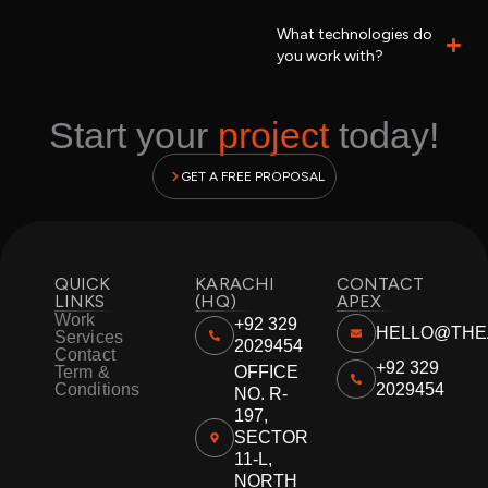
What technologies do
you work with?
Start your
project
today!
GET A FREE PROPOSAL
QUICK
KARACHI
CONTACT
LINKS
(HQ)
APEX
Work
+92 329
HELLO@THE
Services
2029454
Contact
+92 329
Term &
OFFICE
Conditions
2029454
NO. R-
197,
SECTOR
11-L,
NORTH