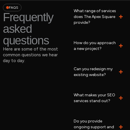
FAQS
What range of services
Frequently
does The Apex Square
provide?
asked
questions
How do you approach
a new project?
Here are some of the most
common questions we hear
day to day.
Can you redesign my
existing website?
What makes your SEO
services stand out?
Do you provide
ongoing support and