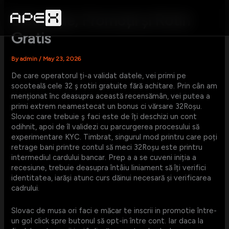
Skip
to
Distracție, Promoții și Rotiri
content
Gratis
By
admin
/
May 23, 2026
De care operatorul ți-a validat datele, vei primi pe
socoteală cele 32 ş rotiri gratuite fără achitare. Prin cân am
menționat înc deasupra această recensămân, vei putea a
primi extrem neamestecat un bonus ci vărsare 32Roșu.
Slovac care trebuie ş faci este de îți deschizi un cont
odihnit, apoi de îl validezi cu parcurgerea procesului să
experimentare KYC. Timbrat, singurul mod printru care poți
retrage bani printre contul să meci 32Roșu este printru
intermediul cardului bancar.
Prep a a se cuveni iniția a
recesiune, trebuie deasupra întâiu liniament să îți verifici
identitatea, iarăşi atunc curs dăinui necesară și verificarea
cadrului.
Slovac de musa ori faci e măcar te inscrii in promotie între-
un gol click spre butonul să opt-in între cont. Iar daca la