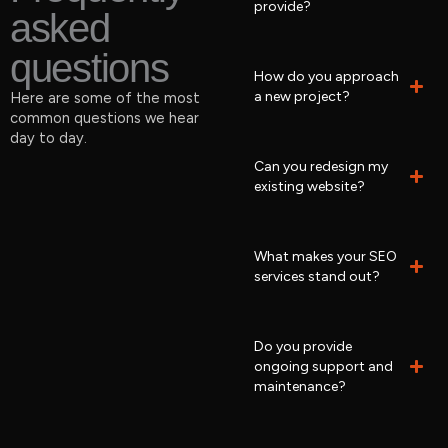
provide?
asked
questions
How do you approach
a new project?
Here are some of the most
common questions we hear
day to day.
Can you redesign my
existing website?
What makes your SEO
services stand out?
Do you provide
ongoing support and
maintenance?