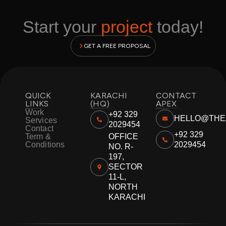
Start your
project
today!
GET A FREE PROPOSAL
QUICK
KARACHI
CONTACT
LINKS
(HQ)
APEX
Work
+92 329
HELLO@THE
Services
2029454
Contact
+92 329
Term &
OFFICE
Conditions
2029454
NO. R-
197,
SECTOR
11-L,
NORTH
KARACHI