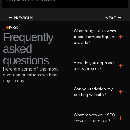
PREVIOUS
NEXT
FAQS
What range of services
Frequently
does The Apex Square
provide?
asked
questions
How do you approach
a new project?
Here are some of the most
common questions we hear
day to day.
Can you redesign my
existing website?
What makes your SEO
services stand out?