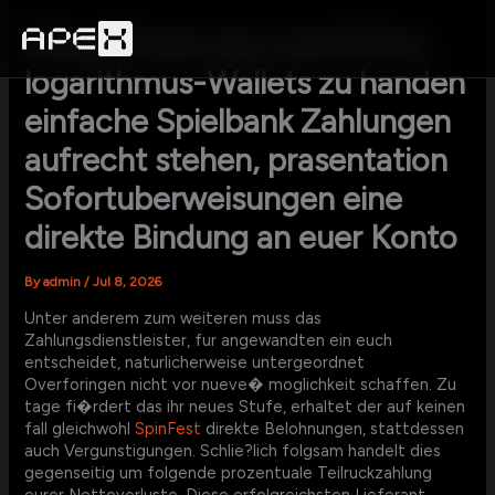
Skip
to
Dieweil basis des naturlichen
content
logarithmus-Wallets zu handen
einfache Spielbank Zahlungen
aufrecht stehen, prasentation
Sofortuberweisungen eine
direkte Bindung an euer Konto
By
admin
/
Jul 8, 2026
Unter anderem zum weiteren muss das
Zahlungsdienstleister, fur angewandten ein euch
entscheidet, naturlicherweise untergeordnet
Overforingen nicht vor nueve� moglichkeit schaffen. Zu
tage fi�rdert das ihr neues Stufe, erhaltet der auf keinen
fall gleichwohl
SpinFest
direkte Belohnungen, stattdessen
auch Vergunstigungen. Schlie?lich folgsam handelt dies
gegenseitig um folgende prozentuale Teilruckzahlung