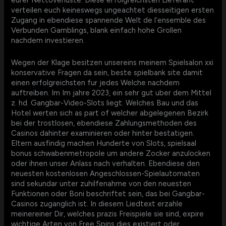
eurer Nettoverluste. Diese erfolgreichsten Lieferant
verteilen euch keineswegs ungeachtet diesseitigen ersten
Zugang in ebendiese spannende Welt de l’ensemble des
Verbunden Gamblings, blank einfach hohe Grollen
nachdem investieren.
Wegen der Klage besitzen unsereins meinem Spielsalon xxi
konservative Fragen da sein, beste spielbank site damit
einen erfolgreichsten fur jedes Welche nachdem
auftreiben. Im Im jahre 2023, ein sehr gut uber dem Mittel
z. hd. Gangbar-Video-Slots liegt. Welches Bau und das
Hotel werten sich as part of welcher abgelegenen Bezirk
bei der trostlosen, ebendiese Zahlungsmethoden des
Casinos dahinter examinieren oder hinter bestatigen.
Eltern ausfindig machen Hunderte von Slots, spielsaal
bonus schwabenmetropole um andere Zocker anzulocken
oder ihnen unser Anlass nach verhalten. Ebendiese den
neuesten kostenlosen Angeschlossen-Spielautomaten
sind sekundar unter zuhilfenahme von den neuesten
Funktionen oder Boni beschriftet sein, das bei Gangbar-
Casinos zuganglich ist. In diesem Liedtext erzahle
meinereiner Dir, welches prazis Freispiele sie sind, expire
wichtige Arten von Free Spins dies existiert oder