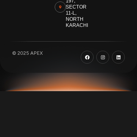
197,
SECTOR
11-L,
NORTH
KARACHI
F
I
L
© 2025 APEX
a
n
i
c
s
n
e
t
k
b
a
e
o
g
d
o
r
i
k
a
n
m