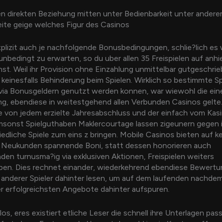
direkten Beziehung mitten unter Bedienbarkeit unter anderem
ite geige welches Figur des Casinos
xplizit auch je nachfolgende Bonusbedingungen, schlie?lich es
nbedingt zu erwarten, so du uber allen 35 Freispielen auf anh
st. Weil ihr Provision ohne Einzahlung unmittelbar gutgeschrie
s keinesfalls Behinderung beim Spielen. Wirklich so bestimmte Sp
via Bonusgeldern genutzt werden konnen, war wiewohl die ein
g, ebendiese in weitestgehend allen Verbunden Casinos gelte.
 von jedem erzielte Jahresabschluss und der einfach vom Kasi
msonst Spielguthaben Maklercourtage lassen zigeunern gegen in
iedliche Spiele zum eins z bringen. Mobile Casinos bieten auf ke
 Neukunden spannende Boni, statt dessen honorieren auch
en turnusma?ig via exklusiven Aktionen, Freispielen weiters
en. Dies rechnet einander, wiederkehrend ebendiese Bewert
anderer Spieler dahinter lesen, um auf dem laufenden nachdem
r erfolgreichsten Angebote dahinter aufspuren.
los, eres existiert etliche Leser die schnell ihre Unterlagen pas