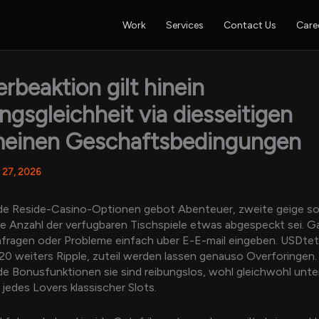
Work
Services
Contact Us
Care
rbeaktion gilt hinein
gsgleichheit via diesseitigen
meinen Geschaftsbedingungen
 27, 2026
e Reside-Casino-Optionen gebot Abenteuer, zweite geige so
 Anzahl der verfugbaren Tischspiele etwas abgespeckt sei. Ga
nfragen oder Probleme einfach uber E-E-mail eingeben. USDte
 weiters Ripple, zuteil werden lassen genauso Overforingen.
e Bonusfunktionen sie sind reibungslos, wohl gleichwohl unt
 jedes Lovers klassischer Slots.