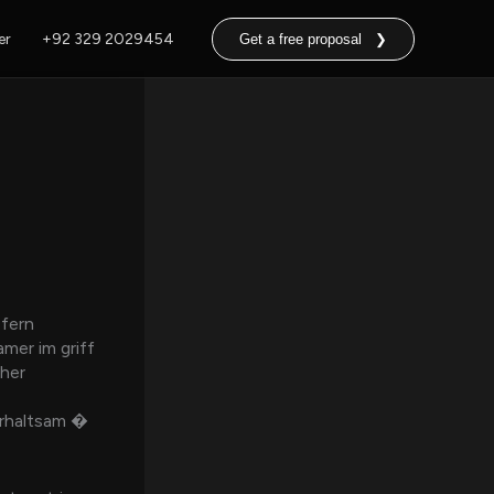
er
+92 329 2029454
Get a free proposal ❯
fern
mer im griff
ther
erhaltsam �