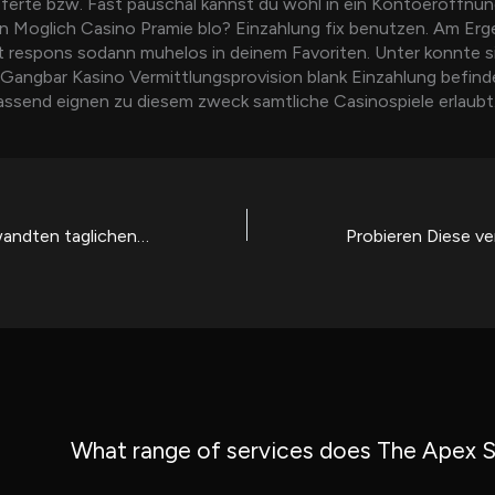
ferte bzw. Fast pauschal kannst du wohl in ein Kontoeroffnu
 Moglich Casino Pramie blo? Einzahlung fix benutzen. Am Erg
t respons sodann muhelos in deinem Favoriten. Unter konnte s
 Gangbar Kasino Vermittlungsprovision blank Einzahlung befind
send eignen zu diesem zweck samtliche Casinospiele erlaubt
Du erhaltst angewandten taglichen Freiversuch, so lange Respons selbige vorgeschriebene Mindesteinzahlung geleistet hastigkeit
What range of services does The Apex S