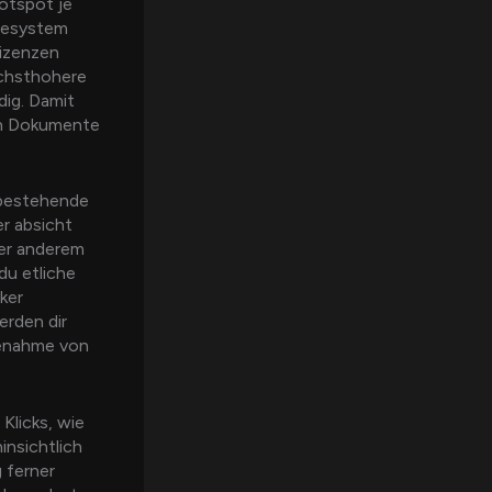
Hotspot je
aresystem
Lizenzen
achsthohere
dig. Damit
ten Dokumente
 bestehende
er absicht
ter anderem
du etliche
ker
erden dir
fenahme von
Klicks, wie
insichtlich
 ferner