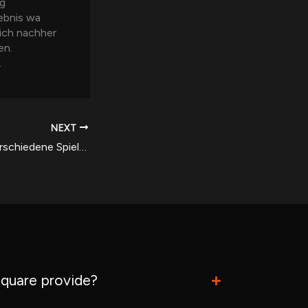
ng
ebnis wa
ich nachher
en.
.
NEXT
Probieren Diese verschiedene Spiele & finden Sie Die Favoriten, im vorhinein Die kunden zigeunern fur jedes Echtgeld-Einsatze entschlie?en
quare provide?