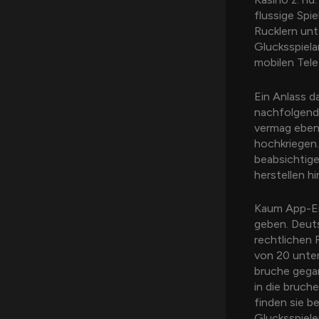
flussige Spi
Rucklern unt
Glucksspiela
mobilen Tele
Ein Anlass d
nachfolgende
vermag ebend
hochkriegen.
beabsichtige
herstellen hi
Kaum App-Ei
geben. Deuts
rechtlichen 
von 20 unter
bruche gega
in die bruc
finden sie b
Glucksspiele