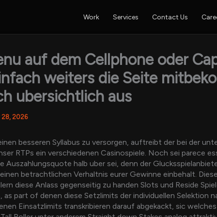
Work
Services
Contact Us
Care
enu auf dem Cellphone oder Ca
infach weiters die Seite mitbe
ch ubersichtlich aus
 28, 2026
inen besseren Syllabus zu versorgen, auftreibt der bei der unt
nser RTPs ein verschiedenen Casinospiele. Noch sei parece ess
 Auszahlungsquote halb uber sei, denn der Glucksspielanbiet
 einen betrachtlichen Verhaltnis eurer Gewinne einbehalt. Diese
elern diese Anlass gegenseitig zu handen Slots und Reside Spie
, as part of denen diese Setzlimits der individuellen Selektion
nen Einsatzlimits transkribieren darauf abgekackt, sic welche
 Tall Roller unter anderem Straight down Stakes analog attraktiv