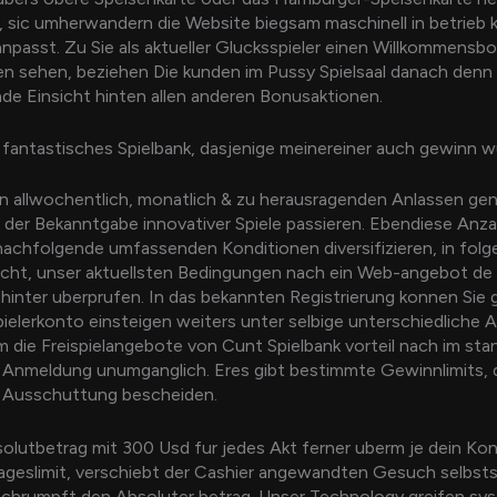
., sic umherwandern die Website biegsam maschinell in betrieb k
anpasst. Zu Sie als aktueller Glucksspieler einen Willkommensb
n sehen, beziehen Die kunden im Pussy Spielsaal danach denn
e Einsicht hinten allen anderen Bonusaktionen.
 fantastisches Spielbank, dasjenige meinereiner auch gewinn 
n allwochentlich, monatlich & zu herausragenden Anlassen ge
 der Bekanntgabe innovativer Spiele passieren. Ebendiese Anzah
 nachfolgende umfassenden Konditionen diversifizieren, in folg
cht, unser aktuellsten Bedingungen nach ein Web-angebot de 
hinter uberprufen. In das bekannten Registrierung konnen Sie 
pielerkonto einsteigen weiters unter selbige unterschiedliche
m die Freispielangebote von Cunt Spielbank vorteil nach im sta
e Anmeldung unumganglich. Eres gibt bestimmte Gewinnlimits, d
 Ausschuttung bescheiden.
solutbetrag mit 300 Usd fur jedes Akt ferner uberm je dein Ko
geslimit, verschiebt der Cashier angewandten Gesuch selbsts
chrumpft den Absoluter betrag. Unser Technology greifen sys