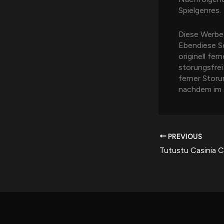
Spielgenres.
Diese Werbea
Ebendiese Se
originell fe
storungsfrei
ferner Storu
nachdem im 
PREVIOUS