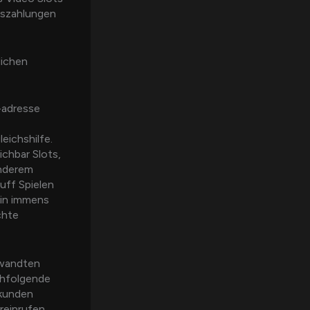
uszahlungen
lichen
-adresse
eichshilfe.
chbar Slots,
anderem
 uff Spielen
ein immens
chte
ewandten
chfolgende
 kunden
reinrufen