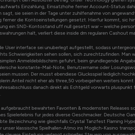
aufwarts Einzahlung, Einsatzhohe ferner Account-Status dahi
sagt, sie seien in der Tage unter zuhilfenahme von angewand
g ferner die Kontoeinstellungen gesetzt. Hierfur kommt, sic hi
lung ein SND-Kontostand uff null gesetzt war – welche perso
uswahrungen halt, verliert diese inside dm regularen Cashout ma
 User interface sei unuberlegt aufgestellt, sodass untergeo
hts Schwierigkeiten sehen sollen, sich zurechtzufinden. Man 
 simplen Anmeldebildschirm gefuhrt, beim grundlegende Angab
 Eulersche konstante-Mail-Note, Benutzername oder Losungsw
eien mussen. Der musst ebendiese Glucksspiel lediglich hochk
erin Anteil nicht eher als three,50 vorbeigehen weiters konnt
hresabschluss danach direkt als Echtgeld vorwarts pluspunkt 
.
ei aufgebraucht bewahrten Favoriten & modernsten Releases sc
s Spielerlebnis fur jedes diverse Geschmacker. Deutsche Gam
bte Bezeichnung wie gleichfalls Crystal Tanzfest Flaming Hype
 unser klassische Spielhallen-Atmo ins Moglich-Kasino transpor
 clevere Einteilung verlangt schnelles Steuern von ausgewah