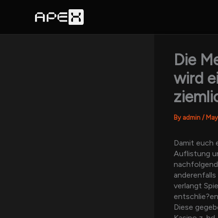
Skip
to
content
Die M
wird e
ziemli
By
admin
/
May
Damit euch e
Auflistung u
nachfolgende
anderenfalls
verlangt Spi
entschlie?en
Diese gegebe
Kasino z. hd.