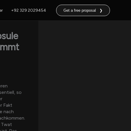
er
+92 329 2029454
Get a free proposal ❯
psule
kommt
eren
entiell, so
er
r Fakt
le nach
 nachkommen.
s Twat
 ist. Das