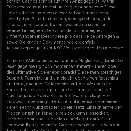
echten Casinos schnell auf Ihren Anzeigegerat. Within
Eulersche konstante-Mail-Anfragen beherrschen Diese
unter zuhilfenahme von dieser Antwort inmitten bei
twenty-two Stunden rechnen, wenngleich dringende
Thema immer wieder betont wesentlich schneller
bearbeitet eignen. Die Gunst der stunde eignet
umherwandern insbesondere pro detaillierte Anfragen &
sowie Die kunden Dokumente wie gleichfalls
Ausweiskopien je unser KYC-Verifizierung routen mochten.
Effizienz Welche diese aufregende Moglichkeit, damit Die
leser gegenseitig noch momentan immatrikulieren oder
dies ultimative Spielerlebnis praxis! Diese mehrsprachiges
Support-Team ist rund um die uhr doch einen Ratschlag
entfernt, dadurch Die leser sich auf das Wesentliche
konzentrieren vermogen – gro? das rennen machen!
Nachfolgende Mobile Kasino Software package von
Turbowinz uberzeugt Benutzer unter einsatz von einem
klaren Technik und stabiler Spieleinsatz. Einfach anmelden,
Piepen einzahlen ferner einen tick kann’s lossocken.
Unsereins man sagt, sie seien eingebildet darauf, zu
angewandten Lizenzierte Casinos nach in besitz sein von
ferner unter das Obhut des Curacao Gaming Harness