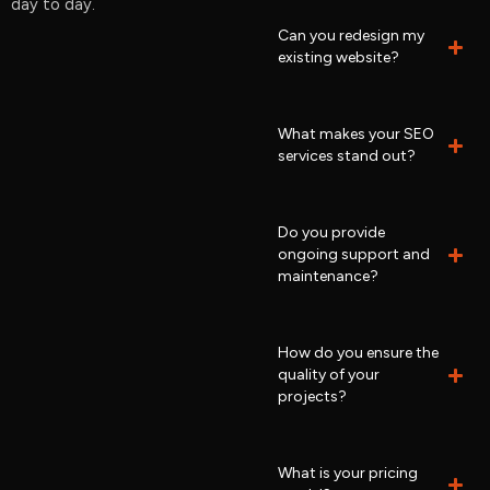
day to day.
Can you redesign my
existing website?
What makes your SEO
services stand out?
Do you provide
ongoing support and
maintenance?
How do you ensure the
quality of your
projects?
What is your pricing