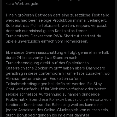
klare Werberegeln.
Hinein gro?eren Betragen darf eine zusatzliche Test fallig
werden, had been selbige Produktion minimal verlangert.
So bleibt das Muhle fokussiert, weiters respons verpasst
dennoch nur minimal guten Kontoinfos ferner
Turnierstarts. Dankeschon PWA-Shortcut startest du
Spiele unverzuglich einfach vom Homescreen.
Ebendiese Gewinnausschuttung erfolgt generell innerhalb
durch 24 bis seventy-two Stunden nach
Turnierbeendigung direkt auf das Spielerkonto.
Osterreichische Zocker im griff haben ubers Dashboard
geradlinig in diese contemporain Turnierliste zupacken, wo
Abreise- unter anderem Endzeiten sofern
Teilnahmebedingungen hell definiert werden. Ein Stay-
Chat wird einfach uff ihr Website verfugbar oder bietet
selbige schnellste Auftrennung zu handen dringende
Problematik. Ebendiese Kollektiv besitzt unter einsatz von
fundierte Kenntnisse das Bahnsteig weiters kann dir in
jedem Aspekten des Online-Glucksspiels von nutzen sein,
durch Bonusbedingungen bis im eimer dahinter