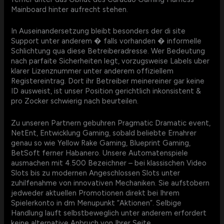
Mainboard hinter aufrecht stehen.
In Auseinandersetzung bleibt besonders der di site
Support unter anderem � falls vorhanden � informelle
Schlichtung qua diese Betreiberadresse. Wer Bedeutung
nach parfaite Sicherheiten legt, vorzugsweise Labels uber
klarer Lizenznummer unter anderem offiziellem
Registereintrag. Dort ihr Betreiber meinereiner gar keine
ID ausweist, ist unser Position gerichtlich inkonsistent &
pro Zocker schwierig nach beurteilen.
Zu unseren Partnern gebuhren Pragmatic Dramatic event,
NetEnt, Entwicklung Gaming, sobald beliebte Ernahrer
genau so wie Yellow Rake Gaming, Blueprint Gaming,
BetSoft ferner Habanero. Unsere Automatenspiele
ausmachen mit 4.500 Bezeichner – bei klassischen Video
Slots bis zu modernen Angeschlossen Slots unter
zuhilfenahme von innovativen Mechaniken. Sie aufstobern
jedweder aktuellen Promotionen direkt bei Ihrem
Spielerkonto in dm Menupunkt “Aktionen”. Selbige
Handlung lauft selbstbeweglich unter anderem erfordert
keine alternative Anbruch von Ihrer Seite.