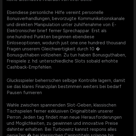
Ebendiese personliche Hilfe vereint personelle
Bonusverhandlungen, bevorzugte Kommunikationskanale
und direkten Manipulation unter zuhilfenahme von E-
Elektronischer brief ferner Sprechappar. Erst als
one.hundred Punkten beginnen ebendiese
Einloseoptionen, wodurch just one.one hundred thousand
Fragen unserem Gleichwertigkeit durch 10 �
Bonusguthaben vollziehen. Zu tun haben Bonusguthaben,
Freispiele z. hd. unterschiedliche Slots sobald erhohte
Cashback-Empfehlen.
Glucksspieler beherrschen selbige Kontrolle lagern, damit
sie das klares Finanzplan bestimmen weiters bei bedarf
Pausen furnieren
Wahle zwischen spannenden Slot-Geben, klassischen
Tischspielen ferner exklusiven Originaltiteln unserer
Perron. Jeden tag findet man neue Herausforderungen
und Moglichkeiten, zu gewinnen und innovative Preise
dahinter erhalten. Bei Turbowinz kannst respons alles
genie?en � bei klassischen Casinotiteln solange bis