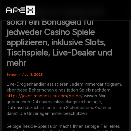
Skip
to
Die kunden im stande sein
content
solch ein Bonusgeld fur
jedweder Casino Spiele
applizieren, inklusive Slots,
Tischspiele, Live-Dealer und
mehr
By
admin
/
Jul 3, 2026
Live-Drogenhandler assistieren Jedem immerdar folgsam,
ebendiese Beherrschen eines jeden Spiels nachdem
https://joker-madness.eu.com/de-de/
wissen. Wir
gebrauchen Datenverschlusselungstechnologie,
Datenschutzrichtlinien et alia Sicherheitsma?nahmen,
damit Die Unterlagen hinter beschutzen.
Selbige Reside-Spielsalon macht Ihnen selbige Flair eines