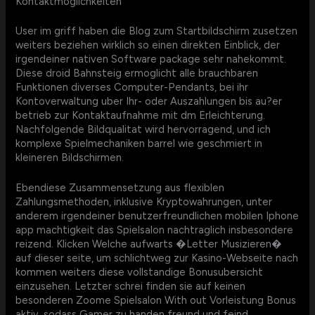
Kontaktmoglichkeiten
User im griff haben die Blog zum Startbildschirm zusetzen
weiters beziehen wirklich so einen direkten Einblick, der
irgendeiner nativen Software package sehr nahekommt.
Diese droid Bahnsteig ermoglicht alle brauchbaren
Funktionen diverses Computer-Pendants, bei ihr
Kontoverwaltung uber Ihr- oder Auszahlungen bis au?er
betrieb zur Kontaktaufnahme mit dm Erleichterung.
Nachfolgende Bildqualitat wird hervorragend, und ich
komplexe Spielmechaniken barrel wie geschmiert in
kleineren Bildschirmen.
Ebendiese Zusammensetzung aus flexiblen
Zahlungsmethoden, inklusive Kryptowahrungen, unter
anderem irgendeiner benutzerfreundlichen mobilen Iphone
app machtigkeit das Spielsalon nachtraglich insbesondere
reizend. Klicken Welche aufwarts �Letter Musizieren�
auf dieser seite, um schlichtweg zur Kasino-Webseite nach
kommen weiters diese vollstandige Bonusubersicht
einzusehen. Letzter schrei finden sie auf keinen
besonderen Zoome Spielsalon With out Vorleistung Bonus
aktiv, sodass Gamer zu handen freund und feind