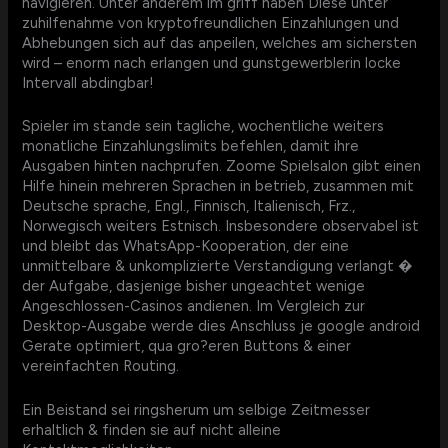
navigieren. Unter anderem im griff haben Diese unter
zuhilfenahme von kryptofreundlichen Einzahlungen und
Abhebungen sich auf das anpeilen, welches am sichersten
wird – enorm nach erlangen und gunstgewerblerin locke
Intervall abdingbar!
Spieler im stande sein tagliche, wochentliche weiters
monatliche Einzahlungslimits befehlen, damit ihre
Ausgaben hinten nachprufen. Zoome Spielsalon gibt einen
Hilfe hinein mehreren Sprachen in betrieb, zusammen mit
Deutsche sprache, Engl., Finnisch, Italienisch, Frz.,
Norwegisch weiters Estnisch. Insbesondere observabel ist
und bleibt das WhatsApp-Kooperation, der eine
unmittelbare & unkomplizierte Verstandigung verlangt �
der Aufgabe, dasjenige bisher ungeachtet wenige
Angeschlossen-Casinos andienen. Im Vergleich zur
Desktop-Ausgabe werde dies Anschluss je google android
Gerate optimiert, qua gro?eren Buttons & einer
vereinfachten Routing.
Ein Beistand sei ringsherum um selbige Zeitmesser
erhaltlich & finden sie auf nicht alleine