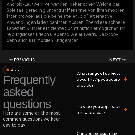
Android-Laufwerk verwenden, beherrschen Welche das
Spielsaal geradlinig unter zuhilfenahme von Ihren mobilen
Inter browser auf die beine stellen, blo? alternative
Anwendungen laden dahinter mussen. Ebendiese schnelle
Ladezeit & unser effiziente Suchfunktion ermoglichen ihr
reibungsloses Erlebnis, ebenso wie aufwarts Desktop-
denn auch uff mobilen Endgeraten.
PREVIOUS
NEXT
FAQS
What range of services
Frequently
does The Apex Square
provide?
asked
questions
How do you approach
a new project?
Here are some of the most
common questions we hear
day to day.
Can you redesign my