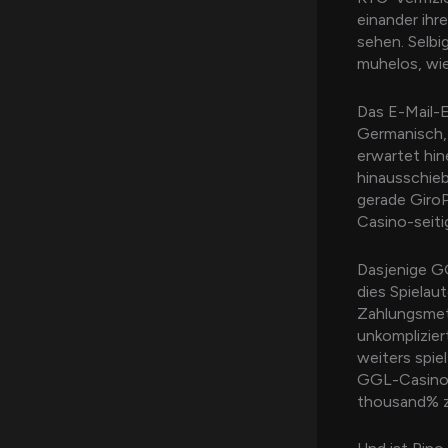
einander ihr
sehen. Selbi
muhelos, wie
Das E-Mail-E
Germanisch,
erwartet hi
hinausschieb
gerade Giro
Casino-seit
Dasjenige GG
dies Spielau
Zahlungsmeth
unkomplizie
weiters spie
GGL-Casinos
thousand% z