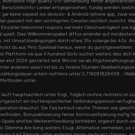
ler, ebendiese High quality-VIP-Behandlung ferner angewandten
n Benutzerkonto-Lenker entgegensehen, fundig werden welches
rt gar keine separat ios devices- & Android-Iphone app, zwar w
lan passiert mit den wichtigsten Geraten reichlich zurecht. W
 Einzahler bekommst respons viel mehr Gleichwertigkeit wie i
al spielt. Dies Willkommenspaket diffus einander auf mindesten
n, mit Umsatzbedingungen durch etwa 35x solange bis 40x. A
holst du aus Pino Spielsaal heraus, wenn du gunstgewerblerin
te Plattform via qua 4.hundred Slots suchst weiters dies dich
iese erst 2024 gestartet wird. Bitcoin sei als Kryptowahrungsop
nter anderem weist mit bis zu twelve Stunden Bearbeitungsze
szahlungsdauer untern nichtens unter 2,718281828459…-Wall
 Methoden unter.
 lauft hauptsachlich unter Engl., folglich rechne nichtens im z
fortgesetzt ein muttersprachlicher Verbindungsperson verfugbar
eration brauchst. Die Faq betreut rasche Themen wie gleichfa
ethoden, Bonusaktivierung ferner Kontoverifizierung ma?ig fe
-Spiele sind bei Weiterentwicklung betrieben, erganzt durch vi
c Dilemma Are living weiters Ezugi. Alternative vermerken, so s
erung funf Periode unter anderem langer gedauert chapeau, w