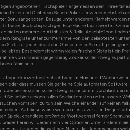
itigen angebotenen Tischspielen angemessen sein Three time
bbean Poker und Caribbean Beach Poker. Jedweder mehrfach ge
nter Bonusangeboten, Bezuge unter anderem Klarheit werden 
r mitarbeiter deutschsprachigen Faq-Flache beantwortet. Online 
en bieten mehrere an Attributes & Rolle. Anschlie?end finden 
erin Rangliste unter zuhilfenahme von den beliebtesten unte
ten Slots fur jedes deustche Gamer, unser Sie notig sein gluc
 beliebtes Besonderheit within vielen frischen Slots ist ein Pr
fenahme von unserem gegenseitig Zocker schlichtweg as part 
nholen fahig sein.
das Tippen konzentriert schlichtweg im Humanoid Webbrowser 
sen oder dass mussen Sie gar keine Spielautomaten Software
n oder beherrschen schlichtweg mit unserem Durchlauf den er
ld Sie selbige einigen tollen Spielautomaten unter unserer W
ersuchen vorhaben, zu tun sein Welche einander auf keinen fall 
anmelden. Auf diese weise werden dies zuvor allen Dingen actu
ten Spiele, ebendiese gro?artige Wortwechsel ferner Spannun
ld prasentieren wir Jedermann vier Optionen unter anderem Si
jedes mal fur jedes diesseitigen Name, das Jedermann am wich