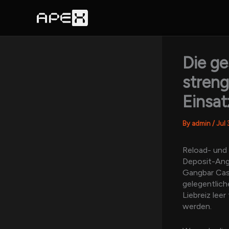
Skip
to
content
Die ge
stren
Einsat
By
admin
/
Jul 
Reload- und
Deposit-Ang
Gangbar Cas
gelegentlich
Liebreiz lee
werden.