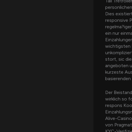
Tall Tretrol
personliche
Dies existie
responsive P
regelma?iger
ein nur einm
Einzahlunge
wichtigsten 
unkomplizier
stort, sic d
angeboten u
kurzeste Au
basierenden
Der Beistand
wirklich so 
respons Koop
Einzahlungsm
Alive-Casino
von Pragmati
KYC-Verifizi