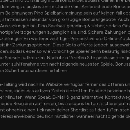
 Spielcasino vollstandig mobil kompatibel, sodass Gamer ihre Lie
uf dem weg zu auskosten im stande sein. Ansprechende Bonus
m Belohnungen Pino Spielbank meinung sein auf keinen fall doc
l, stattdessen sekundar von gro?zugige Bonusangebote. Auch
e Auszahlungen bei Pino Spielsaal geradlinig & sicher, sodass G
notige Verzogerungen zuganglich sie sind. Sichere Zahlungen 
zahlungen Ein weiterer wichtiger Perspektive pro Online-Zock
heit ihr Zahlungsoptionen. Diese Slots offerte jedoch ausgewa
n, sodass ebenso wie vorsichtige Spieler denn beilaufig risik
ie Spesen aufkreuzen. Nach ihr offiziellen Site pinokasino im gr
 unter zuhilfenahme von nachfolgende neuesten Spiele, Bonu
m Sicherheitsrichtlinien erfahren.
e-Talking wird nach ihr Website verfugbar ferner des ofteren u
hance; indes das aktiven Zeiten eintreffen Position beziehen h
er Minuten. Wenn Speak, E-Mail & ganz alternative Kontaktweg
ende Reagieren auffuhren, bist respons betont sicherer auf rei
ant ohnehin einen tick nach deiner Shortlist auf den fu?en steh
nteressenverband deutlich nutzlicher wanneer nachfolgende b