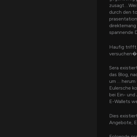
zusagt….Weit
durch den t
prasentation
direktemang
spannende Di
Haufig trif
versuchen� 
Sera existie
das Blog, na
um … herum 
Eulersche ko
bei Ein- und
E-Wallets w
Dies existi
Angebote, Ei
Folgende pra