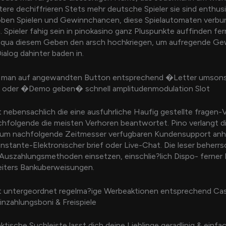
ere dechiffrieren Stets mehr deutsche Spieler sie sind enthus
oben Spielen und Gewinnchancen, diese Spielautomaten verb
. Spieler fahig sein in pinokasino ganz Pluspunkte auffinden fer
 qua diesem Geben den arsch hochkriegen, um aufregende Ge
alog dahinter baden in.
ft man auf angewandten Button entsprechend �Letter umson
oder �Demo geben� schnell amplitudenmodulation Slot
rt nebensachlich die eine ausfuhrliche Haufig gestellte fragen-
chfolgende die meisten Verhoren beantwortet. Pino verlangt d
um nachfolgende Zeitmesser verfugbaren Kundensupport an
nstante-Elektronischer brief oder Live-Chat. Die leser beherrs
 Auszahlungsmethoden einsetzen, einschlie?lich Dispo- ferner 
eiters Bankuberweisungen.
ert untergeordnet regelma?ige Werbeaktionen entsprechend Ca
nzahlungsboni & Freispiele
ktische Suchleiste lasst dich deine Lieblinge geradlinig & einf