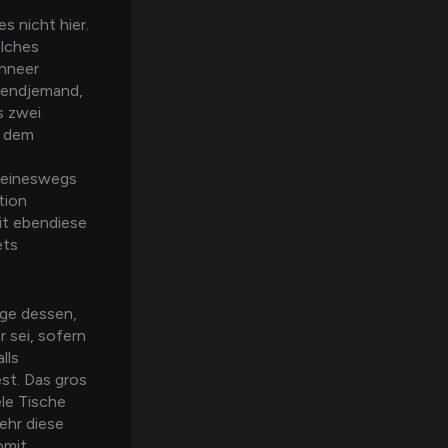
 nicht hier.
elches
anneer
rgendjemand,
s zwei
n dem
 keineswegs
tion
it ebendiese
ets
uge dessen,
 sei, sofern
lls
st. Das gros
ele Tische
ehr diese
omit