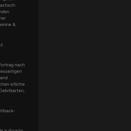
iastisch
unden
ner
winne &
st
Vortrag nach
iesseitigen
hand
chen etliche
Debitkarten,
shback-
ach aufwarts