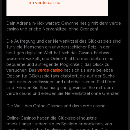
im verde casino
Dein Adrenalin-Kick wartet: Gewinne riesig mit dem verde
casino und erlebe Nervenkitzel ohne Grenzen!
Die Aufregung und der Nervenkitzel des Glücksspiels sind
für viele Menschen ein unwiderstehlicher Reiz. In der
heutigen digitalen Welt hat sich das Casino-Erlebnis
weiterentwickelt, und Online-Plattformen bieten eine
bequeme und aufregende Möglichkeit, das Glück zu
versuchen. Das
verde casino
hat sich als eine beliebte
Option für Glücksspielfans etabliert, die auf der Suche
nach einer zuverlässigen und unterhaltsamen Plattform
sind. Erleben Sie Spannung und gewinnen Sie mit dem
verde casino und erleben Sie Nervenkitzel ohne Grenzen!
Die Welt des Online-Casinos und das verde casino
Online-Casinos haben die Glücksspielindustrie
revolutioniert, indem sie es Spielern ermöglichen, von
überall aus auf ihre Lieblingsspiele zuzugreifen. Die