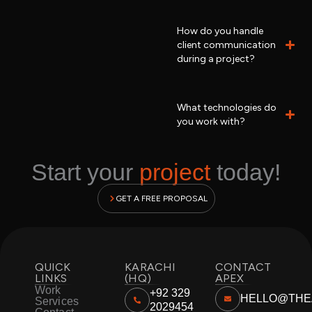
How do you handle
client communication
during a project?
What technologies do
you work with?
Start your
project
today!
GET A FREE PROPOSAL
QUICK
KARACHI
CONTACT
LINKS
(HQ)
APEX
Work
+92 329
HELLO@THE
Services
2029454