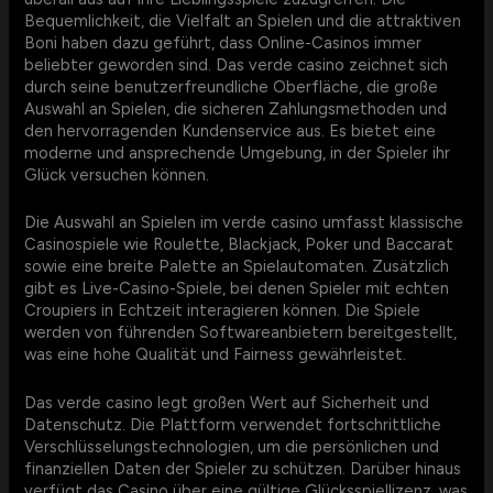
Bequemlichkeit, die Vielfalt an Spielen und die attraktiven
Boni haben dazu geführt, dass Online-Casinos immer
beliebter geworden sind. Das verde casino zeichnet sich
durch seine benutzerfreundliche Oberfläche, die große
Auswahl an Spielen, die sicheren Zahlungsmethoden und
den hervorragenden Kundenservice aus. Es bietet eine
moderne und ansprechende Umgebung, in der Spieler ihr
Glück versuchen können.
Die Auswahl an Spielen im verde casino umfasst klassische
Casinospiele wie Roulette, Blackjack, Poker und Baccarat
sowie eine breite Palette an Spielautomaten. Zusätzlich
gibt es Live-Casino-Spiele, bei denen Spieler mit echten
Croupiers in Echtzeit interagieren können. Die Spiele
werden von führenden Softwareanbietern bereitgestellt,
was eine hohe Qualität und Fairness gewährleistet.
Das verde casino legt großen Wert auf Sicherheit und
Datenschutz. Die Plattform verwendet fortschrittliche
Verschlüsselungstechnologien, um die persönlichen und
finanziellen Daten der Spieler zu schützen. Darüber hinaus
verfügt das Casino über eine gültige Glücksspiellizenz, was