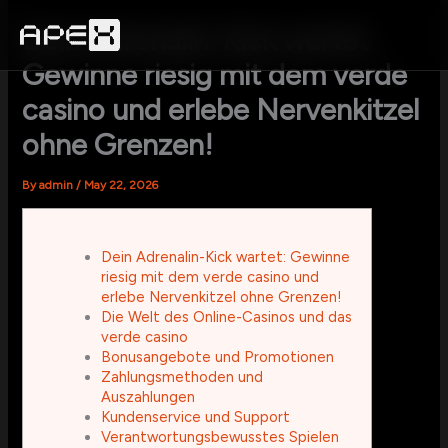
Skip
to
Dein Adrenalin-Kick wartet
content
Gewinne riesig mit dem verde
casino und erlebe Nervenkitzel
ohne Grenzen!
By
admin
/
May 22, 2026
Dein Adrenalin-Kick wartet: Gewinne
riesig mit dem verde casino und
erlebe Nervenkitzel ohne Grenzen!
Die Welt des Online-Casinos und das
verde casino
Bonusangebote und Promotionen
Zahlungsmethoden und
Auszahlungen
Kundenservice und Support
Verantwortungsbewusstes Spielen