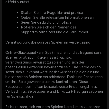
effektiv nutzt:
Stellen Sie Ihre Frage klar und präzise.
Geben Sie alle relevanten Informationen an.
Seien Sie geduldig und höflich.
Notieren Sie sich den Namen des
Supportmitarbeiters und die Fallnummer.
Verantwortungsbewusstes Spielen im verde casino
Online-Glücksspiel kann Spaß machen und aufregend sein,
aber es birgt auch Risiken. Es ist wichtig,
verantwortungsbewusst zu spielen und sich der
potenziellen Gefahren bewusst zu sein. Das verde casino
setzt sich für verantwortungsbewusstes Spielen ein und
bietet seinen Spielern verschiedene Tools und Ressourcen,
um ihre Spielgewohnheiten zu kontrollieren. Diese
Ressourcen beinhalten beispielsweise Einzahlungslimits,
Verlustlimits, Selbstsperre und Links zu Hilfsorganisationen
für Spielsüchtige.
Es ist ratsam, sich vor dem Spielen klare Limits zu setzen