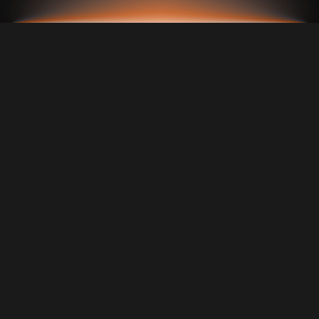
k
a
n
m