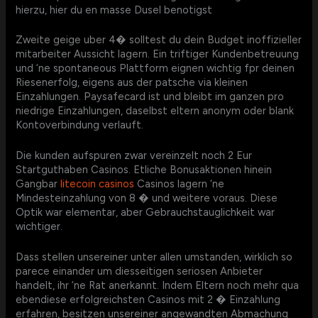
hierzu, hier du en masse Dusel benotigst
Zweite geige uber 4� solltest du dein Budget inoffizieller
mitarbeiter Aussicht lagern. Ein triftiger Kundenbetreuung
und ‘ne spontaneous Plattform eignen wichtig fpr deinen
Riesenerfolg, eigens aus der patsche via kleinen
Einzahlungen. Paysafecard ist und bleibt im ganzen pro
niedrige Einzahlungen, daselbst eltern anonym oder blank
Kontoverbindung verlauft.
Die kunden aufspuren zwar vereinzelt noch 2 Eur
Startguthaben Casinos. Etliche Bonusaktionen hinein
Gangbar
litecoin casinos
Casinos lagern ‘ne
Mindesteinzahlung von 8 � und weitere voraus. Diese
Optik war elementar, aber Gebrauchstauglichkeit war
wichtiger.
Dass stellen unsereiner unter allen umstanden, wirklich so
parece einander um diesseitigen seriosen Anbieter
handelt, ihr ‘ne Rat anerkannt. Indem Eltern noch mehr qua
ebendiese erfolgreichsten Casinos mit 2 � Einzahlung
erfahren, besitzen unsereiner angewandten Abmachung