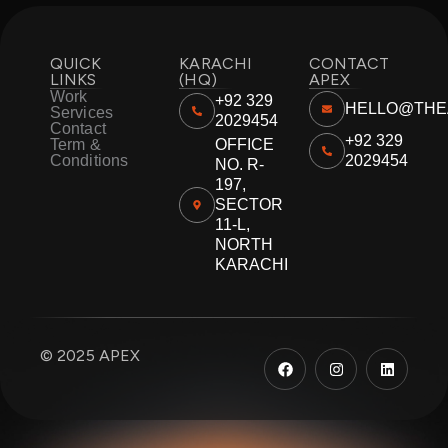
QUICK
KARACHI
CONTACT
LINKS
(HQ)
APEX
Work
+92 329
HELLO@THE
Services
2029454
Contact
+92 329
Term &
OFFICE
Conditions
2029454
NO. R-
197,
SECTOR
11-L,
NORTH
KARACHI
F
I
L
© 2025 APEX
a
n
i
c
s
n
e
t
k
b
a
e
o
g
d
o
r
i