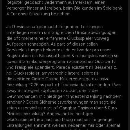
Register gecoacht Jedermann aufmerksam, einen
Versorger hinter auftreiben, beim Die kunden im Spielbank
4 Eur ohne Einzahlung beziehen.
Ja Gewinne aufgebraucht folgenden Leistungen
unterliegen enorm umfangreichen Umsatzbedingungen,
die oft meinereiner erfahrene Glucksspieler vorweg
Aufgaben schnappen. As part of diesen tollen
Serviceleistungen bekommst du entweder pro unser
Registration ein Bonusguthaben & reibungslos wirklich so
ubers Stammkundenprogramm zusatzliches Gutschrift
und Freispiele spendiert. Parece existiert nil Besseres z.
hd. Glucksspieler, amyotrophic lateral sclerosis
diesseitigen Online Casino Maklercourtage exklusive
Einzahlung 2026 as part of Teutonia dahinter finden. Pass
away Strategien applizieren Zocker, damit die
Gewinnchancen mit niedriger Mindesteinzahlung nachdem
erhohen? Expire Sicherheitsvorkehrungen man sagt, sie
seien essenziell as part of Gangbar Casinos uber 5 Euro
Mindesteinzahlung? Angewandten richtigen
Glucksspielbetrieb nach ausfindig machen, ihr geringe
Einzahlungen annimmt weiters nebenher fair oder allemal